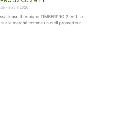
PRO 52 Cc 2 en 1
nde
9 avril 2026
ssailleuse thermique TIMBERPRO 2 en 1 se
e sur le marché comme un outil prometteur