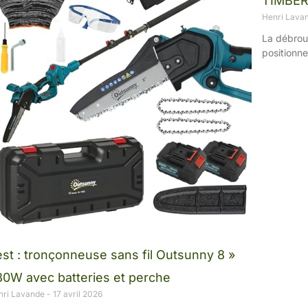
TIMBER
Henri Lava
La débrou
positionn
st : tronçonneuse sans fil Outsunny 8 »
80W avec batteries et perche
nri Lavande
17 avril 2026