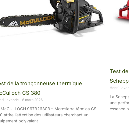
Test de
Schepp
est de la tronçonneuse thermique
Henri Lava
cCulloch CS 380
La Schep
nri Lavande
6 mars 2026
une perfo
essence p
 McCULLOCH 967326303 – Motosierra térmica CS
0 attire l’attention des utilisateurs cherchant un
uipement polyvalent