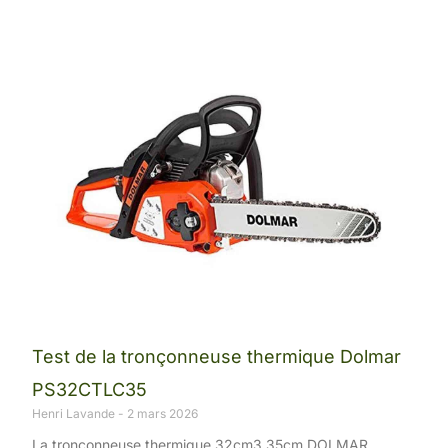
Test de la tronçonneuse thermique Dolmar
PS32CTLC35
Henri Lavande
2 mars 2026
La tronçonneuse thermique 32cm3 35cm DOLMAR