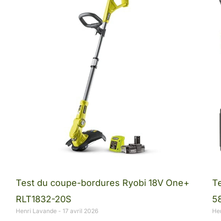
Test du coupe-bordures Ryobi 18V One+
Te
RLT1832-20S
5
Henri Lavande
17 avril 2026
He