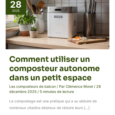
utiliser
28
un
composteur
2025
autonome
dans
un
petit
espace
Comment utiliser un
composteur autonome
dans un petit espace
Les composteurs de balcon
/ Par
Clémence Morel
/
28
décembre 2025
/
5 minutes de lecture
Le compostage est une pratique qui a su séduire de
nombreux citadins désireux de réduire leurs […]