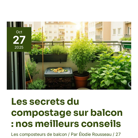
Les
Oct
secrets
27
du
compostage
2025
sur
balcon
:
nos
meilleurs
conseils
Les secrets du
compostage sur balcon
: nos meilleurs conseils
Les composteurs de balcon
/ Par
Élodie Rousseau
/
27