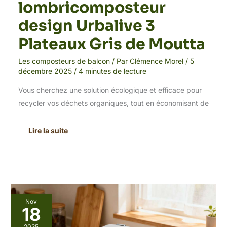
lombricomposteur
design Urbalive 3
Plateaux Gris de Moutta
Les composteurs de balcon
/ Par
Clémence Morel
/
5
décembre 2025
/
4 minutes de lecture
Vous cherchez une solution écologique et efficace pour
recycler vos déchets organiques, tout en économisant de
Lire la suite
Comment
Nov
composter
18
sans
jardin
2025