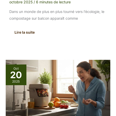
octobre 2025
/
6 minutes de lecture
Dans un monde de plus en plus tourné vers l’écologie, le
compostage sur balcon apparaît comme
Lire la suite
Composter
Oct
en
20
appartement
:
2025
solutions
innovantes