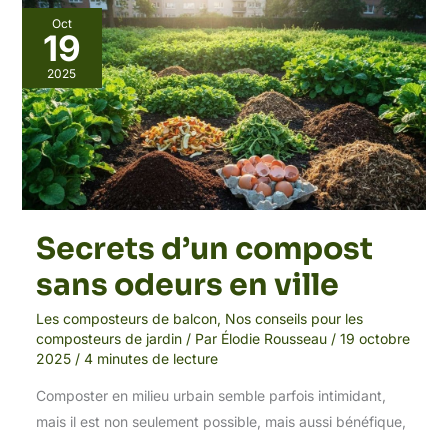
Secrets
Oct
d’un
19
compost
sans
2025
odeurs
en
ville
Secrets d’un compost
sans odeurs en ville
Les composteurs de balcon
,
Nos conseils pour les
composteurs de jardin
/ Par
Élodie Rousseau
/
19 octobre
2025
/
4 minutes de lecture
Composter en milieu urbain semble parfois intimidant,
mais il est non seulement possible, mais aussi bénéfique,