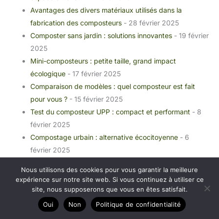
Avantages des divers matériaux utilisés dans la
fabrication des composteurs
- 28 février 2025
Composter sans jardin : solutions innovantes
- 19 février
2025
Mini-composteurs : petite taille, grand impact
écologique
- 17 février 2025
Comparaison de modèles : quel composteur est fait
pour vous ?
- 15 février 2025
Test du composteur UPP : compact et performant
- 8
février 2025
Compostage urbain : alternative écocitoyenne
- 6
février 2025
Test du lombricomposteur WORMbox : compostez
Nous utilisons des cookies pour vous garantir la meilleure
avec style
- 20 janvier 2025
expérience sur notre site web. Si vous continuez à utiliser ce
site, nous supposerons que vous en êtes satisfait.
Les composteurs de jardin
Oui
Non
Politique de confidentialité