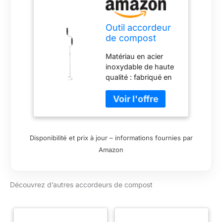
Outil accordeur
de compost
Matériau en acier
inoxydable de haute
qualité : fabriqué en
acier inoxydable de
haute qualité, sans
substances nocives
et sans résidus. La
surface est lisse et
Disponibilité et prix à jour – informations fournies par
exempte de bavures.
Amazon
Pas besoin de vous
soucier de la rouille et
des problèmes de
sécurité. Poignée
Découvrez d’autres accordeurs de compost
ergonomique :
matériau polyamide
de haute qualité, bien