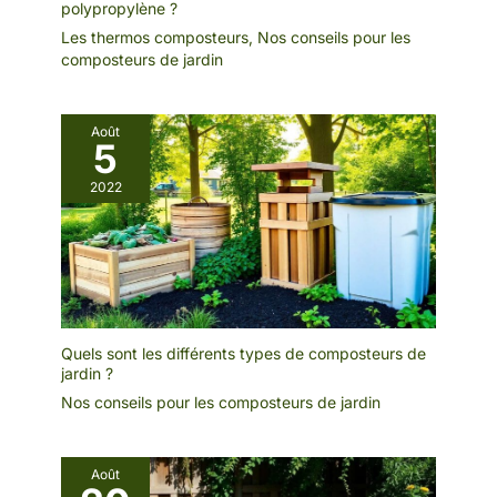
polypropylène ?
partout : avec son design petit
et portable, ce retourneur de
Les thermos composteurs
,
Nos conseils pour les
compost manuel est un jeu
composteurs de jardin
d'enfant, tenant confortablement
dans votre main, ce qui le rend
parfait pour l'emporter partout
sans occuper beaucoup de
place.
Août
5
2022
Quels sont les différents types de composteurs de
jardin ?
Nos conseils pour les composteurs de jardin
Août