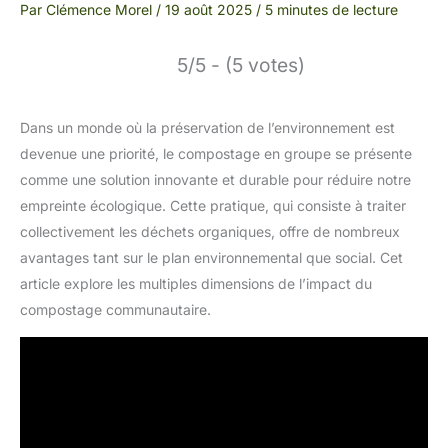
Par
Clémence Morel
/
19 août 2025
/
5 minutes de lecture
5/5 - (5 votes)
Dans un monde où la préservation de l’environnement est
devenue une priorité, le compostage en groupe se présente
comme une solution innovante et durable pour réduire notre
empreinte écologique. Cette pratique, qui consiste à traiter
collectivement les déchets organiques, offre de nombreux
avantages tant sur le plan environnemental que social. Cet
article explore les multiples dimensions de l’impact du
compostage communautaire.