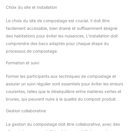
prolongera le temps de
Choix du site et installation
fonctionnement et augmentera la
consommation d’énergie. Les
matières traitées plusieurs fois
Le choix du site de compostage est crucial. Il doit être
peuvent former des amas
susceptibles d’endommager le
facilement accessible, bien drainé et suffisamment éloigné
ventilateur et les lames.
des habitations pour éviter les nuisances. L’installation doit
comprendre des bacs adaptés pour chaque étape du
processus de compostage.
Formation et suivi
Former les participants aux techniques de compostage et
assurer un suivi régulier sont essentiels pour éviter les erreurs
courantes, telles que le déséquilibre entre matières vertes et
brunes, qui peuvent nuire à la qualité du compost produit.
Gestion collaborative
La gestion du compostage doit être collaborative, avec des