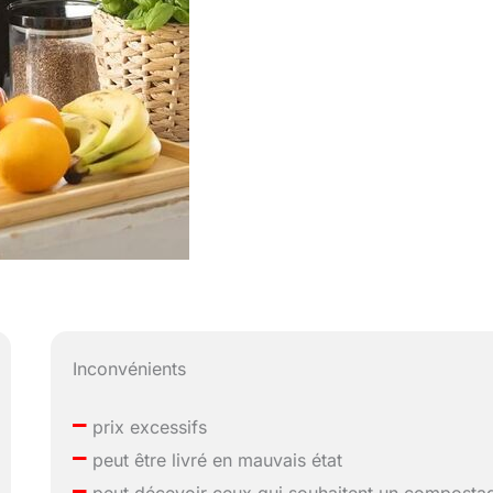
Inconvénients
–
prix excessifs
–
peut être livré en mauvais état
–
peut décevoir ceux qui souhaitent un composta