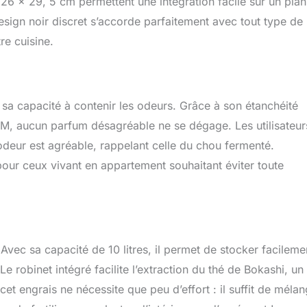
6 x 29, 5 cm permettent une intégration facile sur un plan
esign noir discret s’accorde parfaitement avec tout type de
re cuisine.
sa capacité à contenir les odeurs. Grâce à son étanchéité
on EM, aucun parfum désagréable ne se dégage. Les utilisateur
deur est agréable, rappelant celle du chou fermenté.
our ceux vivant en appartement souhaitant éviter toute
. Avec sa capacité de 10 litres, il permet de stocker facileme
robinet intégré facilite l’extraction du thé de Bokashi, un
cet engrais ne nécessite que peu d’effort : il suffit de méla