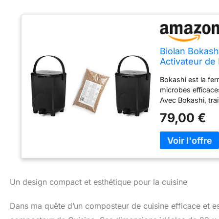
Biolan Bokash
Activateur de
Bokashi est la fe
microbes efficace
Avec Bokashi, tra
déchets biologiqu
79,00 €
les instructions. 
du sol. Kit de dé
seau élégant pour 
couvercle et langu
Déchets que vous
quantités de via
Un design compact et esthétique pour la cuisine
dans le bokashi :
poisson, cendres,
l, une semelle int
Dans ma quête d’un composteur de cuisine efficace et est
Bokashi. Hauteur 