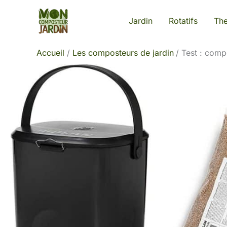
Aller
Jardin
Rotatifs
Th
au
contenu
Accueil
Les composteurs de jardin
Test : comp