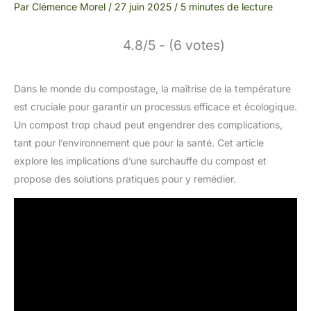
Par
Clémence Morel
/
27 juin 2025
/
5 minutes de lecture
4.8/5 - (6 votes)
Dans le monde du compostage, la maîtrise de la température
est cruciale pour garantir un processus efficace et écologique.
Un compost trop chaud peut engendrer des complications,
tant pour l’environnement que pour la santé. Cet article
explore les implications d’une surchauffe du compost et
propose des solutions pratiques pour y remédier.