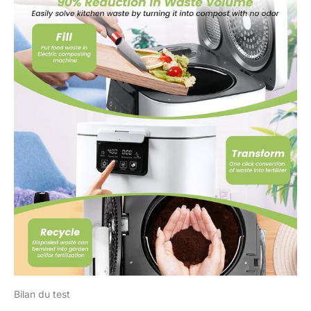
être effectués chaque
jour, ce qui est suffisant
pour l'élimination
quotidienne des déchets
alimentaires d'un
ménage Achetez en
toute confiance : la
machine de compostage
électrique est soumise à
une inspection stricte
avant la livraison pour
garantir une satisfaction
à 100 %. Si vous avez
des questions ou avez
besoin d'aide, veuillez
nous contacter et nous
vous répondrons dans
les 24 heures. Votre
satisfaction est notre
priorité absolue
Bilan du test