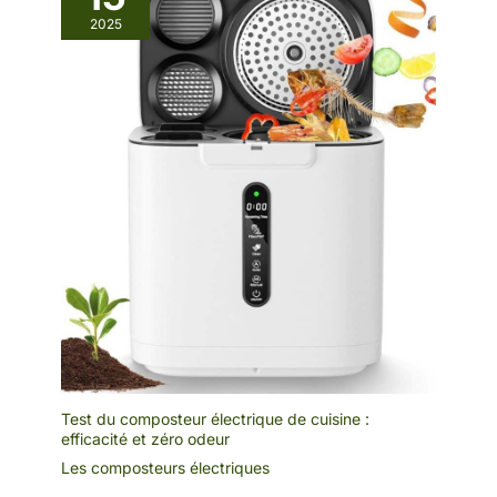
cm) est parfait pour votre
2025
comptoir de cuisine et ne
prend pas trop de place.
Plusieurs cycles peuvent
être effectués chaque
jour, ce qui est suffisant
pour l'élimination
quotidienne des déchets
alimentaires d'un
ménage Achetez en
toute confiance : la
machine de compostage
électrique est soumise à
une inspection stricte
avant la livraison pour
garantir une satisfaction
à 100 %. Si vous avez
des questions ou avez
Test du composteur électrique de cuisine :
efficacité et zéro odeur
besoin d'aide, veuillez
nous contacter et nous
Les composteurs électriques
vous répondrons dans