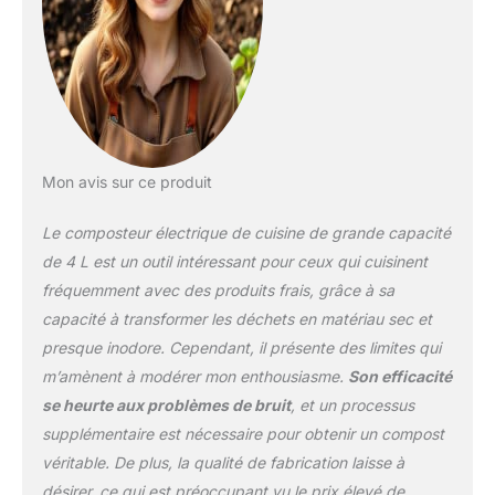
vous n'avez pas à payer
des frais élevés
d'élimination des
déchets, minimisant
votre empreinte carbone
et économisez sur les
coûts d'élimination tout
en revitalisant votre
Mon avis sur ce produit
jardin Mise à niveau de 2
filtres à charbon actif : le
Le composteur électrique de cuisine de grande capacité
bac à compost de
de 4 L est un outil intéressant pour ceux qui cuisinent
cuisine est équipé de 2
fréquemment avec des produits frais, grâce à sa
filtres à charbon actif, qui
capacité à transformer les déchets en matériau sec et
peuvent réduire l'odeur
générée par les déchets
presque inodore. Cependant, il présente des limites qui
alimentaires traités dans
m’amènent à modérer mon enthousiasme.
Son efficacité
les poubelles de cuisine
se heurte aux problèmes de bruit
, et un processus
traditionnelles. Le
supplémentaire est nécessaire pour obtenir un compost
système vous rappellera
automatiquement de
véritable. De plus, la qualité de fabrication laisse à
remplacer le charbon
désirer, ce qui est préoccupant vu le prix élevé de