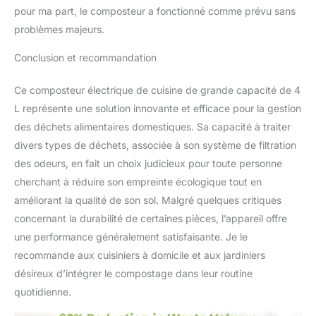
de nettoyage
pour ma part, le composteur a fonctionné comme prévu sans
automatique, qui peut
problèmes majeurs.
libérer les mains. Bien
sûr, les seaux et les
Conclusion et recommandation
lames amovibles sont
également pratiques
pour le lavage à la main
Ce composteur électrique de cuisine de grande capacité de 4
et la vaisselle Grande
L représente une solution innovante et efficace pour la gestion
capacité de 4 L : la
des déchets alimentaires domestiques. Sa capacité à traiter
machine de compostage
divers types de déchets, associée à son système de filtration
électrique utilisée dans la
des odeurs, en fait un choix judicieux pour toute personne
cuisine dispose d'un
seau d'une capacité de 4
cherchant à réduire son empreinte écologique tout en
L, qui peut gérer plus de
améliorant la qualité de son sol. Malgré quelques critiques
déchets alimentaires et
concernant la durabilité de certaines pièces, l’appareil offre
est efficace et économe
une performance généralement satisfaisante. Je le
en énergie. Le design
compact (33 x 25 x 35,1
recommande aux cuisiniers à domicile et aux jardiniers
cm) est parfait pour votre
désireux d’intégrer le compostage dans leur routine
comptoir de cuisine et ne
quotidienne.
prend pas trop de place.
Plusieurs cycles peuvent