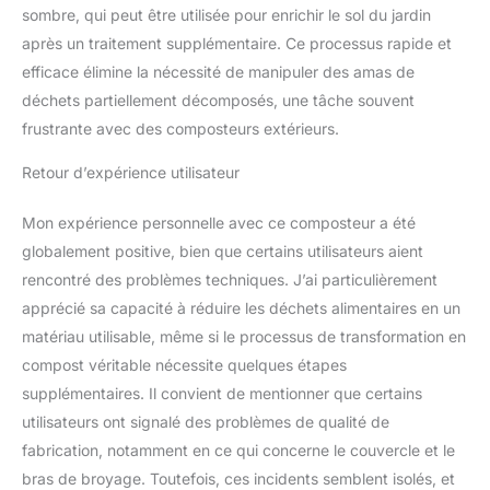
LED intelligent, simple et
sombre, qui peut être utilisée pour enrichir le sol du jardin
clair, avec une opération
après un traitement supplémentaire. Ce processus rapide et
en un clic, ce qui la rend
efficace élimine la nécessité de manipuler des amas de
facile à utiliser même
déchets partiellement décomposés, une tâche souvent
pour les personnes
âgées. La machine à
frustrante avec des composteurs extérieurs.
compostage fonctionne
silencieusement avec un
Retour d’expérience utilisateur
niveau sonore inférieur à
45 dB, vous permettant
Mon expérience personnelle avec ce composteur a été
de faire fonctionner tout
globalement positive, bien que certains utilisateurs aient
le cycle à la maison sans
rencontré des problèmes techniques. J’ai particulièrement
causer trop
d'interférences sonores
apprécié sa capacité à réduire les déchets alimentaires en un
Facile à nettoyer : il n'y a
matériau utilisable, même si le processus de transformation en
pas besoin de vous
compost véritable nécessite quelques étapes
soucier du nettoyage
supplémentaires. Il convient de mentionner que certains
manuel après chaque
utilisateurs ont signalé des problèmes de qualité de
cycle. La machine de
compostage intelligente
fabrication, notamment en ce qui concerne le couvercle et le
d'intérieur a une fonction
bras de broyage. Toutefois, ces incidents semblent isolés, et