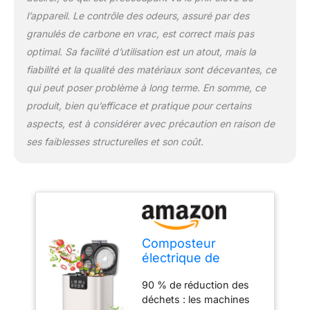
actif, et il n'y aura plus
l’appareil. Le contrôle des odeurs, assuré par des
d'odeurs ou d'insectes.
granulés de carbone en vrac, est correct mais pas
En outre, le citron et
d'autres matériaux
optimal. Sa facilité d’utilisation est un atout, mais la
aromatisants peuvent
fiabilité et la qualité des matériaux sont décevantes, ce
être ajoutés à la petite
qui peut poser problème à long terme. En somme, ce
boîte filtrante pour
produit, bien qu’efficace et pratique pour certains
éliminer les odeurs et
améliorer le parfum Facile
aspects, est à considérer avec précaution en raison de
à utiliser : la machine de
ses faiblesses structurelles et son coût.
compostage dispose
d'un écran d'affichage
LED intelligent, simple et
clair, avec une opération
en un clic, ce qui la rend
facile à utiliser même
pour les personnes
Composteur
âgées. La machine à
électrique de
compostage fonctionne
cuisine de grande
silencieusement avec un
90 % de réduction des
capacité de 4 L
niveau sonore inférieur à
déchets : les machines
avec affichage