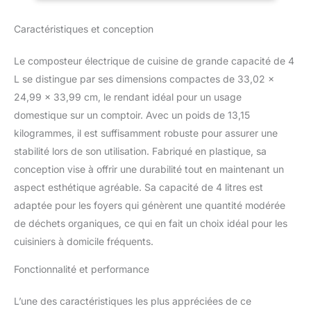
refroidissement à haute
comptoir,
température pour
transforme les
Caractéristiques et conception
convertir les résidus
déchets en engrais
alimentaires et les
naturel
déchets de cuisine en
Le composteur électrique de cuisine de grande capacité de 4
pré-compost en 6
L se distingue par ses dimensions compactes de 33,02 x
heures, ce qui aide à
24,99 x 33,99 cm, le rendant idéal pour un usage
réduire les déchets
domestique sur un comptoir. Avec un poids de 13,15
alimentaires jusqu'à 90
%. Avec ce composteur,
kilogrammes, il est suffisamment robuste pour assurer une
vous n'avez pas à payer
stabilité lors de son utilisation. Fabriqué en plastique, sa
des frais élevés
conception vise à offrir une durabilité tout en maintenant un
d'élimination des
aspect esthétique agréable. Sa capacité de 4 litres est
déchets, minimisant
votre empreinte carbone
adaptée pour les foyers qui génèrent une quantité modérée
et économisez sur les
de déchets organiques, ce qui en fait un choix idéal pour les
coûts d'élimination tout
cuisiniers à domicile fréquents.
en revitalisant votre
jardin Mise à niveau de 2
Fonctionnalité et performance
filtres à charbon actif : le
bac à compost de
L’une des caractéristiques les plus appréciées de ce
cuisine est équipé de 2