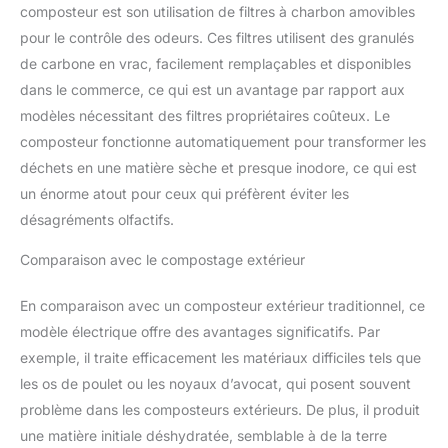
composteur est son utilisation de filtres à charbon amovibles
filtres à charbon actif, qui
peuvent réduire l'odeur
pour le contrôle des odeurs. Ces filtres utilisent des granulés
générée par les déchets
de carbone en vrac, facilement remplaçables et disponibles
alimentaires traités dans
dans le commerce, ce qui est un avantage par rapport aux
les poubelles de cuisine
modèles nécessitant des filtres propriétaires coûteux. Le
traditionnelles. Le
système vous rappellera
composteur fonctionne automatiquement pour transformer les
automatiquement de
déchets en une matière sèche et presque inodore, ce qui est
remplacer le charbon
un énorme atout pour ceux qui préfèrent éviter les
actif, et il n'y aura plus
désagréments olfactifs.
d'odeurs ou d'insectes.
En outre, le citron et
Comparaison avec le compostage extérieur
d'autres matériaux
aromatisants peuvent
En comparaison avec un composteur extérieur traditionnel, ce
être ajoutés à la petite
boîte filtrante pour
modèle électrique offre des avantages significatifs. Par
éliminer les odeurs et
exemple, il traite efficacement les matériaux difficiles tels que
améliorer le parfum Facile
les os de poulet ou les noyaux d’avocat, qui posent souvent
à utiliser : la machine de
problème dans les composteurs extérieurs. De plus, il produit
compostage dispose
d'un écran d'affichage
une matière initiale déshydratée, semblable à de la terre