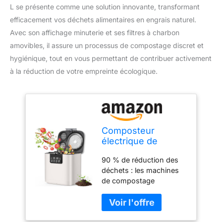
L se présente comme une solution innovante, transformant
efficacement vos déchets alimentaires en engrais naturel.
Avec son affichage minuterie et ses filtres à charbon
amovibles, il assure un processus de compostage discret et
hygiénique, tout en vous permettant de contribuer activement
à la réduction de votre empreinte écologique.
Composteur
électrique de
cuisine de grande
90 % de réduction des
capacité de 4 L
déchets : les machines
avec affichage
de compostage
minuterie, 2 filtres à
alimentaire utilisent des
charbon amovibles,
méthodes de séchage,
machine à compost
de broyage et de
inodore pour