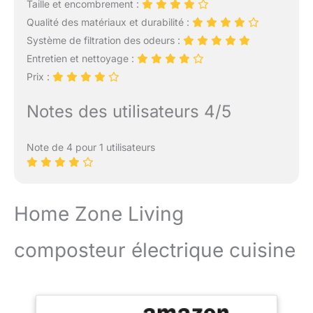
jardin. Profitons d'une vie
Taille et encombrement :
biologique recyclée !
Qualité des matériaux et durabilité :
【Applicable à divers
Système de filtration des odeurs :
déchets】Le cycleur
Entretien et nettoyage :
alimentaire peut traiter
Prix :
une variété de déchets
alimentaires tels que les
restes de fruits et de
Notes des utilisateurs 4/5
légumes, les restes de
nourriture, les amidons,
Note de 4 pour 1 utilisateurs
les plantes et les feuilles
en pot et les
biomatériaux
biodégradables. Veillez à
Home Zone Living
ne pas mettre de fumée,
de métal et de couches
dans le composteur.
composteur électrique cuisine
Nous recommandons
une capacité d'environ
2,5 litres par utilisation.
【Fonctionnement
simple et intelligent】Le