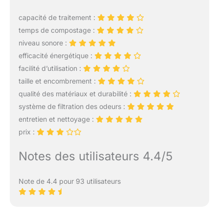
silencieux et une gamme
coûts d’élimination et
de réglages, la gestion
capacité de traitement :
limiter votre empreinte
des déchets est pratique
carbone tout en
temps de compostage :
et durable. Optez pour
enrichissant durablement
notre bac compost
niveau sonore :
votre jardin.
cuisine alimentaires
efficacité énergétique :
Réduction efficace des
efficace et conviviale.
facilité d’utilisation :
déchets : Grâce au
taille et encombrement :
séchage haute
température, au broyage
qualité des matériaux et durabilité :
et au refroidissement, ce
système de filtration des odeurs :
composteur domestique
entretien et nettoyage :
réduit le volume des
prix :
déchets jusqu’à 90 % en
seulement 3 heures. Les
lames à faible vitesse et
Notes des utilisateurs 4.4/5
couple élevé traitent
facilement la plupart des
Note de 4.4 pour 93 utilisateurs
déchets alimentaires tout
en maintenant un niveau
sonore inférieur à 40 dB,
idéal même la nuit.