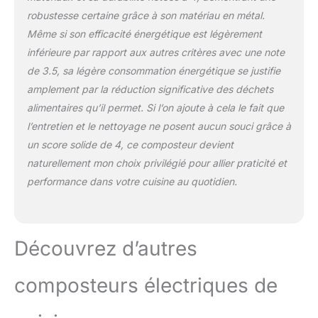
dans le seau et de choisir
vider avant un nouveau
robustesse certaine grâce à son matériau en métal.
le volume et le mode,
cycle : Veuillez vider le
vous obtiendrez un
Même si son efficacité énergétique est légèrement
bac avant chaque
engrais organique riche
inférieure par rapport aux autres critères avec une note
utilisation. Laisser des
en nutriments pour vos
matières déjà traitées
de 3.5, sa légère consommation énergétique se justifie
plantes après avoir
prolongera le temps de
amplement par la réduction significative des déchets
terminé. Le couvercle est
fonctionnement et
alimentaires qu’il permet. Si l’on ajoute à cela le fait que
doté d'une fenêtre en
augmentera la
verre qui permet de voir
l’entretien et le nettoyage ne posent aucun souci grâce à
consommation d’énergie.
clairement le processus.
Les matières traitées
un score solide de 4, ce composteur devient
【Contenant 2 boîtes de
plusieurs fois peuvent
naturellement mon choix privilégié pour allier praticité et
charbon actif】Notre
former des amas
performance dans votre cuisine au quotidien.
composteur de déchets
susceptibles
de cuisine est
d’endommager le
spécialement équipé de
ventilateur et les lames.
deux boîtes de charbon
Découvrez d’autres
actif pour garder votre
environnement sans
odeur et sans
composteurs électriques de
moustiques, même
lorsqu'il est utilisé à
l'intérieur. Nous