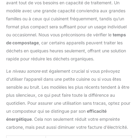
amovible est compatible lave-
avant tout de vos besoins en capacité de traitement. Un
vaisselle.
Conseils pour un
modèle avec une grande capacité conviendra aux grandes
compost parfait : Le mode
Crush réduit rapidement le
familles ou à ceux qui cuisinent fréquemment, tandis qu’un
volume et les odeurs avec une
faible consommation d’énergie,
format plus compact sera suffisant pour un usage individuel
tandis que le mode Ferment
ou occasionnel. Nous vous préconisons de vérifier le
temps
favorise la production d’un
compost de haute qualité grâce
de compostage
, car certains appareils peuvent traiter les
à une fermentation accélérée.
Choisissez l’option adaptée à
déchets en quelques heures seulement, offrant une solution
vos besoins pour obtenir les
rapide pour réduire les déchets organiques.
meilleurs résultats.
Toujours
vider avant un nouveau cycle :
Veuillez vider le bac avant
Le
niveau sonore
est également crucial si vous prévoyez
chaque utilisation. Laisser des
matières déjà traitées
d’utiliser l’appareil dans une petite cuisine ou si vous êtes
prolongera le temps de
sensible au bruit. Les modèles les plus récents tendent à être
fonctionnement et augmentera la
consommation d’énergie. Les
plus silencieux, ce qui peut faire toute la différence au
matières traitées plusieurs fois
peuvent former des amas
quotidien. Pour assurer une utilisation sans tracas, optez pour
susceptibles d’endommager le
un composteur qui se distingue par son
efficacité
ventilateur et les lames.
énergétique
. Cela non seulement réduit votre empreinte
carbone, mais peut aussi diminuer votre facture d’électricité.