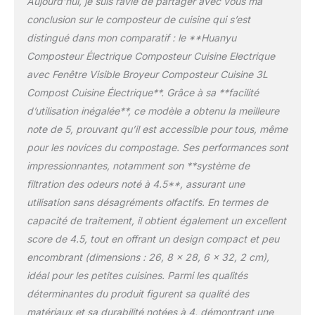
Aujourd’hui, je suis ravie de partager avec vous ma
nourriture, les amidons,
ou un nettoyage
conclusion sur le composteur de cuisine qui s’est
les plantes et les feuilles
automatique d’une
distingué dans mon comparatif : le **Huanyu
en pot et les
simple pression. Le bac
biomatériaux
Composteur Électrique Composteur Cuisine Electrique
amovible est compatible
biodégradables. Veillez à
lave-vaisselle.
avec Fenêtre Visible Broyeur Composteur Cuisine 3L
ne pas mettre de fumée,
Conseils pour un
Compost Cuisine Électrique**. Grâce à sa **facilité
de métal et de couches
compost parfait : Le
d’utilisation inégalée**, ce modèle a obtenu la meilleure
dans le composteur.
mode Crush réduit
Nous recommandons
note de 5, prouvant qu’il est accessible pour tous, même
rapidement le volume et
une capacité d'environ
les odeurs avec une
pour les novices du compostage. Ses performances sont
2,5 litres par utilisation.
faible consommation
impressionnantes, notamment son **système de
【Fonctionnement
d’énergie, tandis que le
filtration des odeurs noté à 4.5**, assurant une
simple et intelligent】Le
mode Ferment favorise la
composteur électrique
utilisation sans désagréments olfactifs. En termes de
production d’un
intelligent est très facile à
compost de haute
capacité de traitement, il obtient également un excellent
utiliser, il y a 3 volumes
qualité grâce à une
score de 4.5, tout en offrant un design compact et peu
(faible, moyen et grand)
fermentation accélérée.
encombrant (dimensions : 26, 8 x 28, 6 x 32, 2 cm),
et 3 modes (rapide,
Choisissez l’option
standard et ferment) au
idéal pour les petites cuisines. Parmi les qualités
adaptée à vos besoins
total. Il suffit de mettre
déterminantes du produit figurent sa qualité des
pour obtenir les meilleurs
les déchets alimentaires
résultats.
Toujours
matériaux et sa durabilité notées à 4, démontrant une