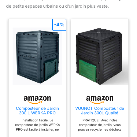
de petits espaces urbains ou d’un jardin plus vaste.
-4%
Composteur de Jardin
VOUNOT Composteur de
300 L WERKA PRO
Jardin 300L Qualité
Supérieure Bac
Installation facile: Le
PRATIQUE : Avec notre
Composteur pour Jardin
composteur de jardin WERKA
composteur de jardin, vous
Déchets Bac à Composte
PRO est facile à installer, ne
pouvez recycler les déchets
en Polypropylène
nécessitant aucun outil pour son
naturels de votre maison et
Résistant aux Chocs et