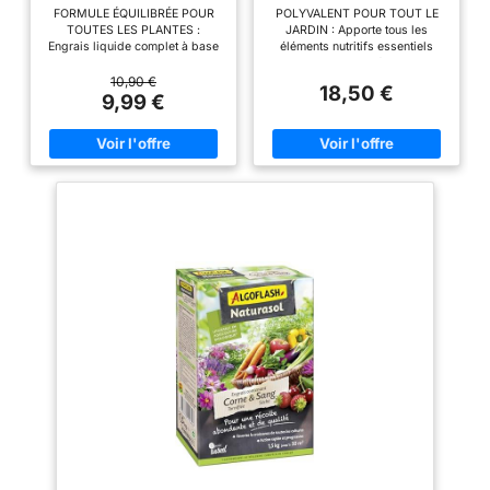
Jusqu'à 100L de Solution
Mini-Granulés - 5kg
FORMULE ÉQUILIBRÉE POUR
POLYVALENT POUR TOUT LE
- 1L
TOUTES LES PLANTES :
JARDIN : Apporte tous les
Engrais liquide complet à base
éléments nutritifs essentiels
d’azote, phosphore et potasse
pour le gazon, les légumes, les
(NPK 3-2-5) pour une
fleurs, les fruitiers et les petits
10,90 €
18,50 €
croissance harmonieuse, une
fruits. DOUBLE ACTION
9,99 €
floraison généreuse et un
IMMÉDIATE ET DURABLE : Effet
feuillage éclatant. Idéal pour
« starter » pour stimuler la
toutes les cultures : plantes
croissance rapidement,
d’intérieur, balcon, potager et
combiné à une nutrition longue
jardin. STIMULE LA
durée jusqu’à 3 mois.
CROISSANCE ET LA
FORMULATION EN MINI-
FLORAISON : Sa formule
GRANULÉS : Épandage facile,
nutritive renforce les plantes à
régulier et sans poussière –
chaque arrosage, favorisant
idéal pour les jardiniers
des racines solides, des tiges
amateurs comme confirmés.
robustes et des fleurs plus
RICHE EN MATIÈRE
nombreuses. NUTRITION
ORGANIQUE : Composé de
DOUCE ET PROGRESSIVE :
fientes de volaille avec litière, il
Apporte une fertilisation
améliore durablement la
organique naturelle sans risque
structure et la fertilité du sol.
de brûlure pour les racines.
UTILISATION SIMPLE ET
Grâce à la vinasse de betterave
EFFICACE : À épandre au sol en
et aux extraits de poisson, les
entretien ou en plantation, puis
nutriments sont libérés
griffer légèrement et arroser
progressivement pour une
pour activer l’action. DOSES
efficacité durable. FACILE À
PAR TYPE DE CULTURE :
DOSER : Son bouchon doseur
Gazon, légumes, fleurs : 120
intégré permet un dosage
g/m² – Fruitiers : 350 g/arbre –
rapide et précis, évitant tout
Petits fruits : 200 g/m².