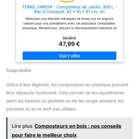
différents espaces. Sa couleur
imposante et disgracieuse.
TERRE JARDIN - Composteur de Jardin, 300 L -
noire ajoute une touche
CARACTÉRISTIQUE : Matériaux
Bac à Compost, 83 x 61 x 61 cm, en
d'élégance à votre jardin
– Polypropylène (résistant aux
Polypropylène - Qualité Premium - Bac
intempéries, imperméable) ;
Réduisez vos déchets ménagers et misez sur un engrais
Composteur de Déchets Jardin, Résistant aux
Capacité–300L ; Dimensions–
naturel pour vos plantations avec cet astucieux composteur
Chocs et aux UV
58 * 58 * 80 (cm)
plastique. Remplissez, laissez la décomposition naturelle se
faire, et récupérez le terreau qu'il vous faut ! Votre terre est
enrichie et vos détritus recyclés. Dimensions du bac
50,99 €
composteur : 83 cm de haut x 61 cm de large x 61 cm de
47,99 €
profondeur. Capacité de 300 L. Avec couvercle supérieur,
trappe de récupération et aérations sur chaque côté. La marque
Terre Jardin s'applique à proposer des articles au plus près
de la nature pour aménager vos extérieurs. MARQUE
FRANÇAISE : expédition directe depuis notre entrepôt dans la
Adaptabilité
Loire
Grâce à leur légèreté, les composteurs en plastique peuvent
être déplacés facilement. Cela permet de les repositionner
selon les besoins du jardinier ou de les ranger pendant les
périodes où ils ne sont pas utilisés.
Lire plus
Composteurs en bois : nos conseils
pour faire le meilleur choix