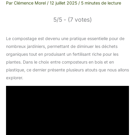
Par
Clémence Morel
/
12 juillet 2025
/
5 minutes de lecture
5/5 - (7 votes)
Le compostage est devenu une pratique essentielle pour de
nombreux jardiniers, permettant de diminuer les déchets
organiques tout en produisant un fertilisant riche pour les
plantes. Dans le choix entre composteurs en bois et en
plastique, ce dernier présente plusieurs atouts que nous allons
explorer.