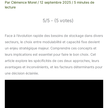
Par
Clémence Morel
/
12 septembre 2025
/
5 minutes de
lecture
5/5 - (5 votes)
Face à l’évolution rapide des besoins de stockage dans divers
secteurs, le choix entre modulabilité et capacité fixe devient
un enjeu stratégique majeur. Comprendre ces concepts et
leurs implications est essentiel pour faire le bon choix. Cet
article explore les spécificités de ces deux approches, leurs
avantages et inconvénients, et les facteurs déterminants pour
une décision éclairée.