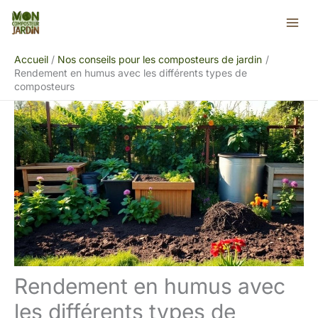
Aller
Rechercher
au
contenu
Accueil
Nos conseils pour les composteurs de jardin
Rendement en humus avec les différents types de
composteurs
Rendement en humus avec
les différents types de