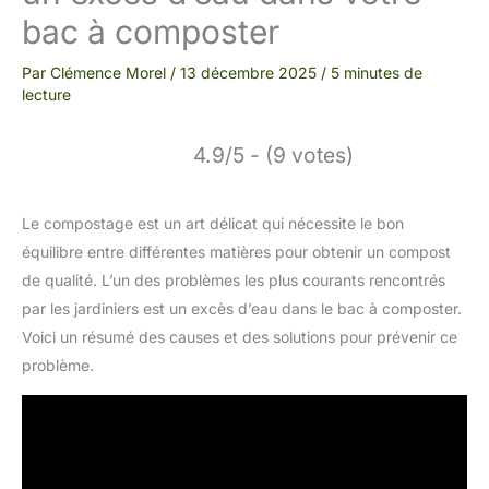
bac à composter
Par
Clémence Morel
/
13 décembre 2025
/
5 minutes de
lecture
4.9/5 - (9 votes)
Le compostage est un art délicat qui nécessite le bon
équilibre entre différentes matières pour obtenir un compost
de qualité. L’un des problèmes les plus courants rencontrés
par les jardiniers est un excès d’eau dans le bac à composter.
Voici un résumé des causes et des solutions pour prévenir ce
problème.