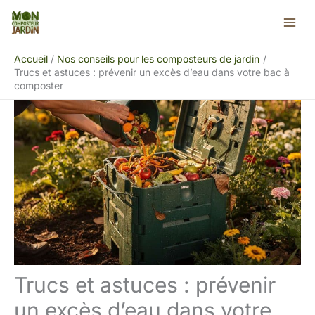
Aller
Rechercher
au
contenu
Accueil
Nos conseils pour les composteurs de jardin
Trucs et astuces : prévenir un excès d’eau dans votre bac à
composter
Trucs et astuces : prévenir
un excès d’eau dans votre