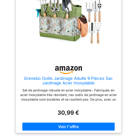
l'outil d'adhérer le moins
possible à la terre et de se
nettoyer plus facilement.
Poignée confortable - La
poignée bien conçue en bois de
frêne s'adapte facilement à
votre main et réduira la douleur
et la fatigue de la main pendant
le creusement, le désherbage et
la plantation. Le bas de la
poignée est conçu avec une
lanière en cuir de vache pour un
rangement facile. Boîte cadeau
- Outils de jardinage à main est
présenté dans une boîte cadeau
élégante et un produit
qualifiable pour donner une
Grenebo Outils Jardinage Adulte 9 Pièces Sac
touche contemporaine à un
Jardinage Acier Inoxydable
ensemble classique d'outils de
jardin. C'est un cadeau idéal
Set de jardinage robuste en acier inoxydable : Fabriqués en
pour tout amateur dévoué ou
acier inoxydable très résistant, ces outils de jardinage en acier
tout jardinier en herbe. Couvre
inoxydable sont durables et ne rouillent pas. De plus, avec un
tout ce dont vous avez besoin -
matériau de qualité stable comme celui-ci, ces outils de
Le kit d'outils de jardinage 10
jardinage se déforment à peine. Un ensemble pour tous :
pièces comprend un sac fourre-
30,99 €
L'ensemble d'outils de jardinage Grenebo comprend un total
tout pratique, un sécateur, une
de 8 outils et 1 sac de rangement. Sécateur, désherbeur,
truelle de jardin, un
transplantoir, cultivateur, etc., presque tout ce dont vous avez
transplantoir, un sarcloir, une
besoin pour l'entretien quotidien de votre jardin. Poignée
fourche à main, un râteau à
ergonomique : Afin de rendre l'expérience de l'utilisateur plus
main, une genouillère, un
confortable et sans effort, les outils de jardinage sont dotés de