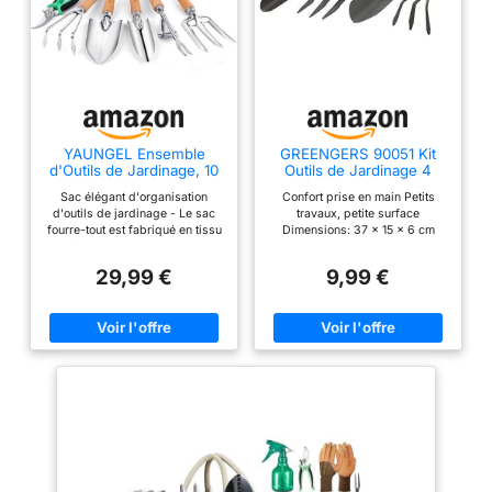
YAUNGEL Ensemble
GREENGERS 90051 Kit
d'Outils de Jardinage, 10
Outils de Jardinage 4
Pièces en Acier
Pièces – Ensemble
Sac élégant d'organisation
Confort prise en main Petits
Inoxydable à Usage
Balcon et Petites
d'outils de jardinage - Le sac
travaux, petite surface
intensif avec poignée en
Surfaces – Pelle à
fourre-tout est fabriqué en tissu
Dimensions: 37 x 15 x 6 cm
Bois antidérapante -
Terreau Transplantoir
oxford 600D durable et en
Cadeaux pour Les
Râteau à Fleurs Fourche
polyester avec un imprimé floral
Femmes et Les Hommes,
– Jardinage Maison
29,99 €
9,99 €
unique. Très grand espace pour
Vert
ranger tous les outils. Acier
inoxydable durable - Les têtes
en acier inoxydable robuste
peuvent résister aux racines,
aux roches et au sol les plus
durs, plus robustes que
l'aluminium coulé/enrobé, pas
besoin de s'inquiéter de la
rouille et de la rupture pendant
la taille, le creusement, le
désherbage, etc. Le processus
de polissage miroir permet à