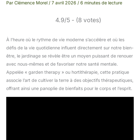
Par
Clémence Morel
/
7 avril 2026
/
6 minutes de lecture
4.9/5 - (8 votes)
À l’heure où le rythme de vie moderne s’accélère et où les
défis de la vie quotidienne influent directement sur notre bien-
être, le jardinage se révèle être un moyen puissant de renouer
avec nous-mêmes et de favoriser notre santé mentale.
Appelée « garden therapy » ou hortithérapie, cette pratique
associe l’art de cultiver la terre à des objectifs thérapeutiques,
offrant ainsi une panoplie de bienfaits pour le corps et l’esprit.