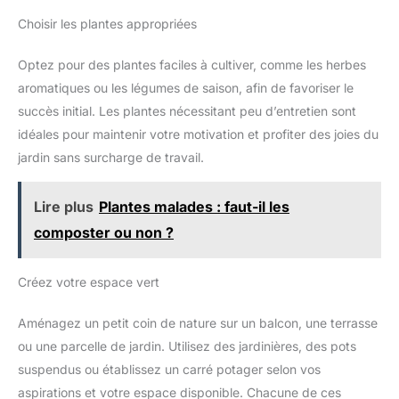
pulvérisateur et des gants de
poignées en bois antidérapantes, bien conçues et adaptées à
jardin. Toutes les fournitures de
Choisir les plantes appropriées
différentes tailles de mains. Que ce soit pour les enfants ou les
jardinage sont fabriquées à
personnes âgées, ces outils de jardinage facilitent le
partir de matériaux sûrs, non
creusement, le transport, le désherbage, la plantation et
toxiques et inoffensifs.
Optez pour des plantes faciles à cultiver, comme les herbes
l'élagage. Sac de jardinage supplémentaire : La plus grande
préoccupation lors de l'achat d'un grand ensemble d'outils de
aromatiques ou les légumes de saison, afin de favoriser le
jardinage est le stockage, mais pour cette considération, les
outils de jardinage Grenebo pour le jardinage sont livrés avec
succès initial. Les plantes nécessitant peu d’entretien sont
un sac de stockage robuste, est un design floral avec un style
vintage, ajoute une beauté supplémentaire à votre jardin. De
idéales pour maintenir votre motivation et profiter des joies du
plus, il y a un trou spécial sur chaque manche d'outil pour les
jardin sans surcharge de travail.
suspendre pendant la saison morte ou après utilisation. Des
cadeaux de jardin significatifs : Le sac fourre-tout a été
fabriqué en coton spécial et polyester, durable et facile à
transporter, ce qui est le meilleur choix pour les femmes, les
Lire plus
Plantes malades : faut-il les
voisins et tous les amateurs de jardinage enthousiastes.
(Cadeau de vacances pour maman, cadeau idéal pour les
composter ou non ?
femmes et les jardiniers).
Créez votre espace vert
Aménagez un petit coin de nature sur un balcon, une terrasse
ou une parcelle de jardin. Utilisez des jardinières, des pots
suspendus ou établissez un carré potager selon vos
aspirations et votre espace disponible. Chacune de ces