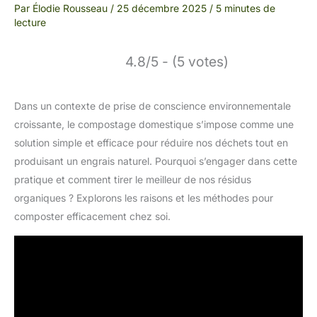
Par
Élodie Rousseau
/
25 décembre 2025
/
5 minutes de
lecture
4.8/5 - (5 votes)
Dans un contexte de prise de conscience environnementale
croissante, le compostage domestique s’impose comme une
solution simple et efficace pour réduire nos déchets tout en
produisant un engrais naturel. Pourquoi s’engager dans cette
pratique et comment tirer le meilleur de nos résidus
organiques ? Explorons les raisons et les méthodes pour
composter efficacement chez soi.