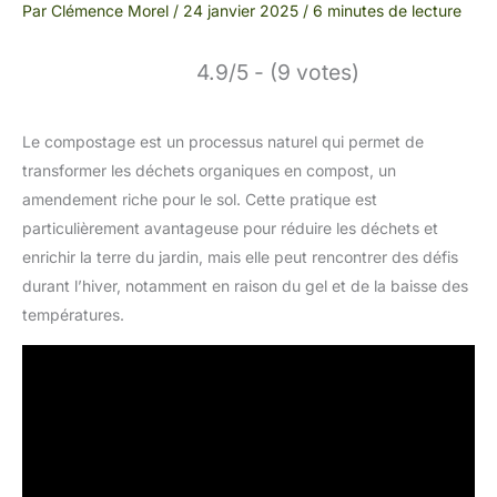
Par
Clémence Morel
/
24 janvier 2025
/
6 minutes de lecture
4.9/5 - (9 votes)
Le compostage est un processus naturel qui permet de
transformer les déchets organiques en compost, un
amendement riche pour le sol. Cette pratique est
particulièrement avantageuse pour réduire les déchets et
enrichir la terre du jardin, mais elle peut rencontrer des défis
durant l’hiver, notamment en raison du gel et de la baisse des
températures.