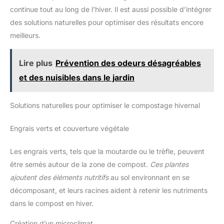
tous les professionnels et les particuliers.
gazon, déchêts ménagers et
continue tout au long de l’hiver. Il est aussi possible d’intégrer
feuillage d'automne : 50 g
des solutions naturelles pour optimiser des résultats encore
Tailles, bois : 200 g. 1 m² de 10
cm de hauteur correspond à
meilleurs.
environ 100 L de déchêts. Si les
débris sont trop gros ou
difficiles à composter, les
vroyer et les mélanger avec le
Lire plus
Prévention des odeurs désagréables
reste des déchêts. Pas de
déchêts de viande ou de
et des nuisibles dans le jardin
graisse sur le compost.
FERTILIGENE S'ENGAGE DANS
UNE DEMARCHE
Solutions naturelles pour optimiser le compostage hivernal
RESPONSABLE : Cet engrais est
composé d'ingredients 100 %
naturels, sélectionnés par nos
soins. Il ne contient pas de
Engrais verts et couverture végétale
matière animale mais un
mélange d'ingrédients végétaux
et minéraux. Il intègre de la
Les engrais verts, tels que la moutarde ou le trèfle, peuvent
Zéolite pour une meilleure
être semés autour de la zone de compost.
Ces plantes
absorption des nutriments par
la plante, limitant ainsi leur
ajoutent des éléments nutritifs
au sol environnant en se
dispersion dans les sols. Il a
été élaboré en France par notre
décomposant, et leurs racines aident à retenir les nutriments
équipe R&D et produit en
Allemagne. Nos étuits intègrent
dans le compost en hiver.
40 % de plastique recyclé et
sont recyclables.
Création d’un microclimat