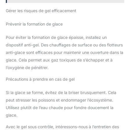
d'eau et 2 paniers de plantes oxygénantes avec 4 plantes par 1
cultivons nos plantes dans notre
000 litres d'eau pour les zones peu profondes. Cela crée un
pépinière et les emballons avec
Gérer les risques de gel efficacement
aspect naturel et des différences de hauteur entre les plantes,
soin. Découvrez notre gamme
beau à regarder et qui aide à prévenir les algues. Commencez
particulier de plantes et de
dès aujourd'hui à renforcer votre bassin avec nos plantes
cadeaux, idéale à offrir ou à
Prévenir la formation de glace
oxygénantes. Depuis plus de 40 ans (depuis 1986), votre
recevoir. Notre mission est de
référence pour des plantes cultivées sans produits chimiques
rapprocher les personnes de la
soignée dans notre pépinière familiale. Nous cultivons nos
nature, plante après plante.
plantes dans notre pépinière et les emballons avec soin.
Pour éviter la formation de glace épaisse, installez un
Découvrez notre gamme particulier de plantes et de cadeaux,
dispositif anti-gel. Des chauffages de surface ou des flotteurs
idéale à offrir ou à recevoir. Notre mission est de rapprocher
les personnes de la nature, plante après plante.
anti-glace sont efficaces pour maintenir une ouverture dans la
glace. Cela permet aux gaz toxiques de s’échapper et à
l’oxygène de pénétrer.
Précautions à prendre en cas de gel
Si la glace se forme, évitez de la briser brusquement. Cela
peut stresser les poissons et endommager l’écosystème.
Utilisez plutôt de l’eau chaude pour fondre doucement la
glace.
Avec le gel sous contrôle, intéressons-nous à l’entretien des