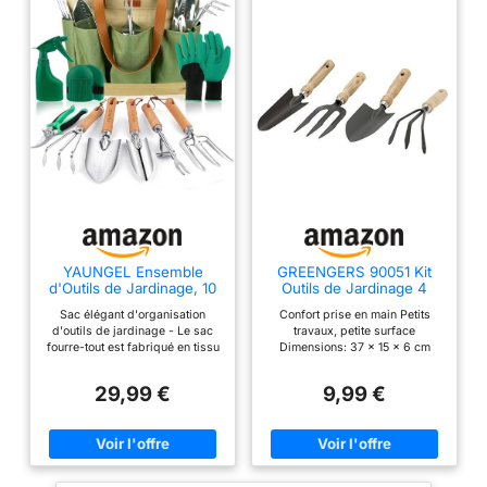
YAUNGEL Ensemble
GREENGERS 90051 Kit
d'Outils de Jardinage, 10
Outils de Jardinage 4
Pièces en Acier
Pièces – Ensemble
Sac élégant d'organisation
Confort prise en main Petits
Inoxydable à Usage
Balcon et Petites
d'outils de jardinage - Le sac
travaux, petite surface
intensif avec poignée en
Surfaces – Pelle à
fourre-tout est fabriqué en tissu
Dimensions: 37 x 15 x 6 cm
Bois antidérapante -
Terreau Transplantoir
oxford 600D durable et en
Cadeaux pour Les
Râteau à Fleurs Fourche
polyester avec un imprimé floral
Femmes et Les Hommes,
– Jardinage Maison
29,99 €
9,99 €
unique. Très grand espace pour
Vert
ranger tous les outils. Acier
inoxydable durable - Les têtes
en acier inoxydable robuste
peuvent résister aux racines,
aux roches et au sol les plus