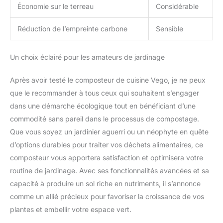
Économie sur le terreau
Considérable
des touches bien
pensées comme la
Réduction de l’empreinte carbone
Sensible
peinture inoffensive sur
le seau intérieur
garantissent que les
Un choix éclairé pour les amateurs de jardinage
déchets alimentaires
organiques que vous
Après avoir testé le composteur de cuisine Vego, je ne peux
ajoutez à votre
que le recommander à tous ceux qui souhaitent s’engager
composteur sortent
aussi sûrs qu'ils étaient
dans une démarche écologique tout en bénéficiant d’une
entrés
commodité sans pareil dans le processus de compostage.
Que vous soyez un jardinier aguerri ou un néophyte en quête
d’options durables pour traiter vos déchets alimentaires, ce
composteur vous apportera satisfaction et optimisera votre
routine de jardinage. Avec ses fonctionnalités avancées et sa
capacité à produire un sol riche en nutriments, il s’annonce
comme un allié précieux pour favoriser la croissance de vos
plantes et embellir votre espace vert.