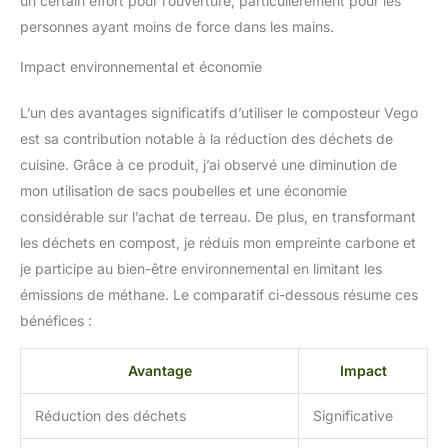
un certain effort pour l’ouverture, particulièrement pour les
nutriments et prêtes à
personnes ayant moins de force dans les mains.
l'emploi pour votre
pelouse. « Mode Clean »
Impact environnemental et économie
Nettoie le seau ou sèche
rapidement le seau et le
filtre interne Vue vive et
L’un des avantages significatifs d’utiliser le composteur Vego
silencieuse : Le
est sa contribution notable à la réduction des déchets de
composteur de cuisine
cuisine. Grâce à ce produit, j’ai observé une diminution de
Vego est conçu pour être
mon utilisation de sacs poubelles et une économie
aussi silencieux
qu'efficace. Le couvercle
considérable sur l’achat de terreau. De plus, en transformant
en verre associé à une
les déchets en compost, je réduis mon empreinte carbone et
lumière interne offre une
je participe au bien-être environnemental en limitant les
visibilité claire tandis que
émissions de méthane. Le comparatif ci-dessous résume ces
l'application fournit des
bénéfices :
mises à jour en temps
réel, gardez votre
compostage sous
Avantage
Impact
contrôle avec la fonction
Vivid View de Vego
Réduction des déchets
Significative
Compostage sûr et
plantation sans soucis :