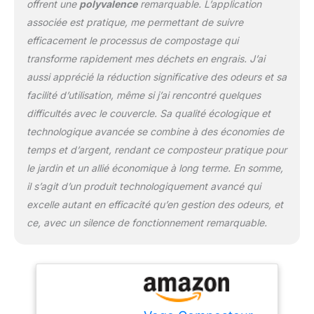
offrent une
polyvalence
remarquable. L’application
compostage flexibles, le
associée est pratique, me permettant de suivre
« mode Vego » permet
d'ajouter des déchets à
efficacement le processus de compostage qui
mi-course sans
transforme rapidement mes déchets en engrais. J’ai
redémarrage, « mode
aussi apprécié la réduction significative des odeurs et sa
express » pour réduire
facilité d’utilisation, même si j’ai rencontré quelques
efficacement le volume
des déchets et minimiser
difficultés avec le couvercle. Sa qualité écologique et
les odeurs, « mode
technologique avancée se combine à des économies de
fertilisation » pour
temps et d’argent, rendant ce composteur pratique pour
produire rapidement et
le jardin et un allié économique à long terme. En somme,
efficacement des
matériaux semi-
il s’agit d’un produit technologiquement avancé qui
compostés pour une
excelle autant en efficacité qu’en gestion des odeurs, et
utilisation dans le jardin ;
ce, avec un silence de fonctionnement remarquable.
« mode herbe » accélère
la biodégradation pour
créer des matières
organiques riches en
nutriments et prêtes à
l'emploi pour votre