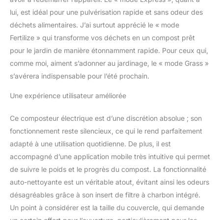
styles de vie et à tous les
lui, est idéal pour une pulvérisation rapide et sans odeur des
usages : solutions de
déchets alimentaires. J’ai surtout apprécié le « mode
compostage flexibles, le
« mode Vego » permet
Fertilize » qui transforme vos déchets en un compost prêt
d'ajouter des déchets à
pour le jardin de manière étonnamment rapide. Pour ceux qui,
mi-course sans
comme moi, aiment s’adonner au jardinage, le « mode Grass »
redémarrage, « mode
s’avérera indispensable pour l’été prochain.
express » pour réduire
efficacement le volume
Une expérience utilisateur améliorée
des déchets et minimiser
les odeurs, « mode
Ce composteur électrique est d’une discrétion absolue ; son
fertilisation » pour
produire rapidement et
fonctionnement reste silencieux, ce qui le rend parfaitement
efficacement des
adapté à une utilisation quotidienne. De plus, il est
matériaux semi-
accompagné d’une application mobile très intuitive qui permet
compostés pour une
de suivre le poids et le progrès du compost. La fonctionnalité
utilisation dans le jardin ;
« mode herbe » accélère
auto-nettoyante est un véritable atout, évitant ainsi les odeurs
la biodégradation pour
désagréables grâce à son insert de filtre à charbon intégré.
créer des matières
Un point à considérer est la taille du couvercle, qui demande
organiques riches en