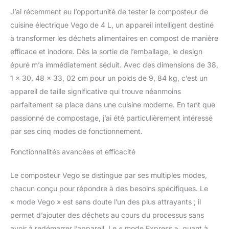
que vous cultivez en un
J’ai récemment eu l’opportunité de tester le composteur de
amendement de jardin
cuisine électrique Vego de 4 L, un appareil intelligent destiné
riche en nutriments Bac à
à transformer les déchets alimentaires en compost de manière
compost intelligent avec
efficace et inodore. Dès la sortie de l’emballage, le design
application : traitement
intelligent basé sur le
épuré m’a immédiatement séduit. Avec des dimensions de 38,
poids, avec une échelle
1 x 30, 48 x 33, 02 cm pour un poids de 9, 84 kg, c’est un
intégrée qui permet à
appareil de taille significative qui trouve néanmoins
votre composteur
parfaitement sa place dans une cuisine moderne. En tant que
d'ajuster les temps de
traitement en fonction du
passionné de compostage, j’ai été particulièrement intéressé
poids des restes ajoutés
par ses cinq modes de fonctionnement.
; l'application Vego pour
surveiller l'état de
Fonctionnalités avancées et efficacité
n'importe où, le
composteur de cuisine
Le composteur Vego se distingue par ses multiples modes,
intelligent Vego vous
chacun conçu pour répondre à des besoins spécifiques. Le
permet d'économiser du
« mode Vego » est sans doute l’un des plus attrayants ; il
temps et consomme
moins d'énergie 5 modes
permet d’ajouter des déchets au cours du processus sans
pour s'adapter à tous les
avoir à redémarrer l’appareil. Le « mode Express », quant à