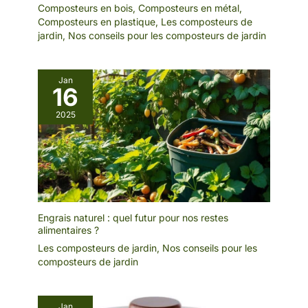
Composteurs en bois
,
Composteurs en métal
,
composteur sortent
matières déjà traitées
matières déjà traitées
prolongera le temps de
prolongera le temps de
Composteurs en plastique
,
Les composteurs de
aussi sûrs qu'ils étaient
fonctionnement et augmentera la
fonctionnement et augmentera la
jardin
,
Nos conseils pour les composteurs de jardin
entrés
consommation d’énergie. Les
consommation d’énergie. Les
matières traitées plusieurs fois
matières traitées plusieurs fois
peuvent former des amas
peuvent former des amas
susceptibles d’endommager le
susceptibles d’endommager le
Jan
ventilateur et les lames.
ventilateur et les lames.
16
2025
Engrais naturel : quel futur pour nos restes
alimentaires ?
Les composteurs de jardin
,
Nos conseils pour les
composteurs de jardin
Jan