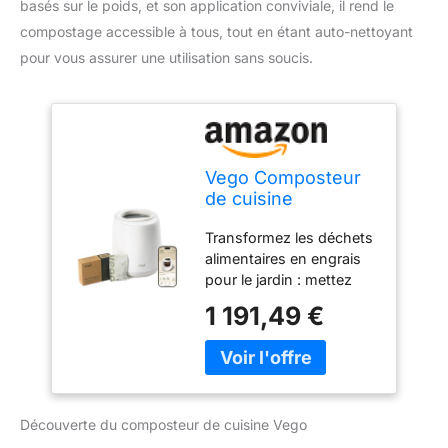
basés sur le poids, et son application conviviale, il rend le
compostage accessible à tous, tout en étant auto-nettoyant
pour vous assurer une utilisation sans soucis.
Vego Composteur
de cuisine
électrique de 4 L
Transformez les déchets
pour cuisine, 5
alimentaires en engrais
modes, bac à
pour le jardin : mettez
compost intelligent
vos déchets alimentaires
basé sur le poids
1 191,49 €
à bon escient.
avec application
Composteur de cuisine
inodore, auto-
Vego avec une grande
nettoyante,
capacité de 4 L, vous
machine à compost
pouvez nourrir votre
pour déchets
Découverte du composteur de cuisine Vego
jardin en transformant
alimentaires à
les restes des légumes