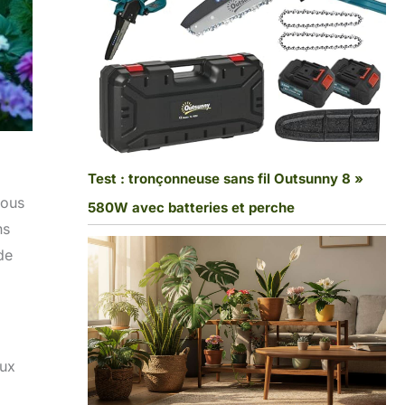
Test : tronçonneuse sans fil Outsunny 8 »
vous
580W avec batteries et perche
ns
de
aux