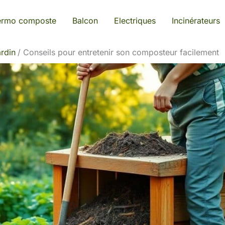
ermo composte
Balcon
Electriques
Incinérateurs
rdin
Conseils pour entretenir son composteur facilement