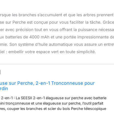
lorsque les branches s’accumulent et que les arbres prennent
e sur Perche est conçue pour vous faciliter la tâche. Grâce
uer avec précision tout en vous offrant la puissance nécessa
eux batteries de 4000 mAh et une portée impressionnante d
nomie. Son système d’huile automatique vous assure un entre
el : embellir votre espace vert en toute simplicité.
euse sur Perche, 2-en-1 Tronconneuse pour
rdin
 2-en-1 : La SEESII 2-en-1 élagueuse sur perche avec batterie
mini tronçonneuse et une élagueuse sur perche, l’outil parfait
rbres, couper les branches et scier du bois Perche télescopique
4,87 m de portée : La tige extensible peut être ajustée de 1,4 m à