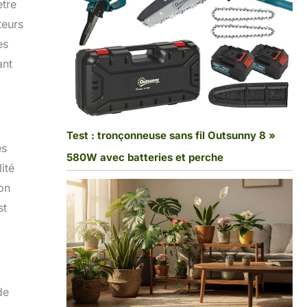
ètre
teurs
es
ant
Test : tronçonneuse sans fil Outsunny 8 »
es
580W avec batteries et perche
ité
son
st
de