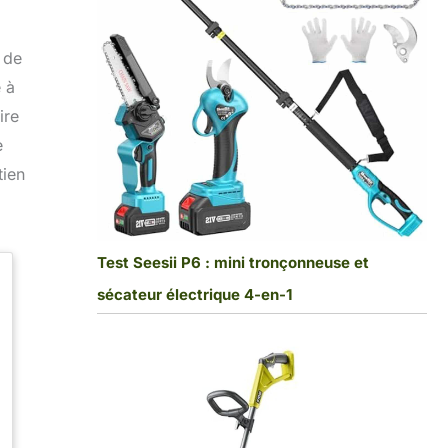
 de
 à
ire
e
tien
Test Seesii P6 : mini tronçonneuse et
sécateur électrique 4-en-1