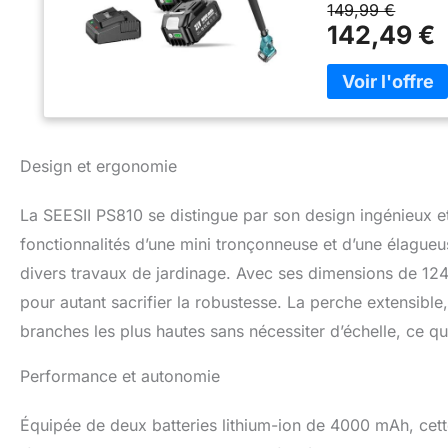
149,99 €
2,74 m, vous perm
142,49 €
différents réglage
simple et plus ef
optimales : Cette
performance, offr
d’entretien, tout 
privée Système du
Design et ergonomie
elle permet un tem
sans-fil avec une
Ajustez facilement
La SEESII PS810 se distingue par son design ingénieux et
supplémentaires, 
fonctionnalités d’une mini tronçonneuse et d’une élague
adieu aux réglages
divers travaux de jardinage. Avec ses dimensions de 124
coupe de 8 pouce
pouvez couper fac
pour autant sacrifier la robustesse. La perche extensible,
un outil puissant
branches les plus hautes sans nécessiter d’échelle, ce qu
tronçonneuse est 
bien pour les gauc
Performance et autonomie
Légère et facile 
perche), cette él
réduisant la fatigu
Équipée de deux batteries lithium-ion de 4000 mAh, cett
comme pour les p