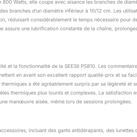
e 800 Watts, elle coupe avec aisance les branches de diam
uile intégré assure une lubrification automatique de la chaîne,
 des branches d’un diamètre inférieur à 10/12 cm. Les utilisa
tion et prolongeant la durée de vie de la machine pour une coupe
e Écologique et sans émissions : Fonctionnant sur batterie pour un
écution, réduisant considérablement le temps nécessaire pour d
encieux et sans émissions, cette élagueuse batterie est un choix
ue assure une lubrification constante de la chaîne, prolonge
durable et respectueux de l’environnement pour l’élagage et
in
lité et la fonctionnalité de la SEESII PS810. Les commentair
ttant en avant son excellent rapport qualité-prix et sa facil
s thermiques a été agréablement surpris par sa légèreté et 
èles thermiques plus lourds et complexes. La satisfaction e
 une manœuvre aisée, même lors de sessions prolongées.
cessoires, incluant des gants antidérapants, des lunettes 