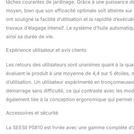
tâches courantes de jardinage. Grâce à une puissance d
: Le réservoir d’h
moyen, bien que son efficacité optimale soit atteinte sur
réduisant la fric
fluide et efficac
ont souligné la facilité d’utilisation et la rapidité d’ex
usage propre, sil
travaux d’élagage intensif. Le système d’huile automatiq
plus écologique, 
l’entretien du jard
ainsi sa durée de vie.
Expérience utilisateur et avis clients
Les retours des utilisateurs sont unanimes quant à la qua
évaluent le produit à une moyenne de 4,4 sur 5 étoiles, me
d’utilisation. Un utilisateur expérimenté en tronçonneuse
démarrage sans difficulté, ce qui contraste avec les mod
également liée à la conception ergonomique qui permet
Accessoires et sécurité
La SEESII PS810 est livrée avec une gamme complète d’ac