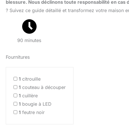
blessure. Nous déclinons toute responsabilité en cas 
? Suivez ce guide détaillé et transformez votre maison e
90 minutes
Fournitures
1
citrouille
1
couteau à découper
1
cuillère
1
bougie à LED
1
feutre noir