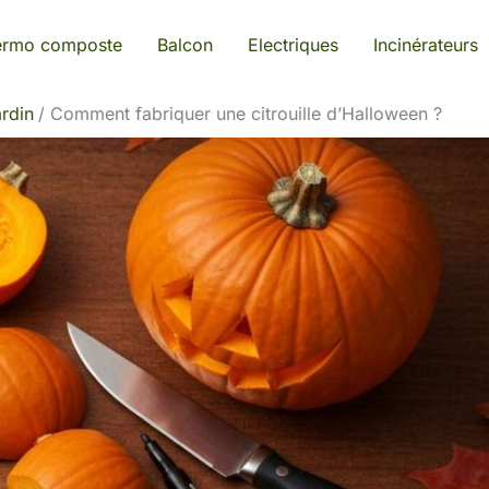
ermo composte
Balcon
Electriques
Incinérateurs
rdin
Comment fabriquer une citrouille d’Halloween ?