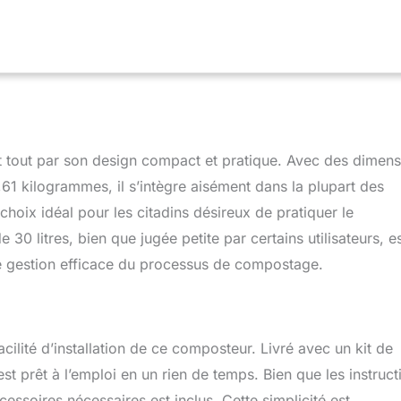
, vous permettant de composter plus à la fois et de séparer
aux ; design compact prend un minimum de place, s'adapte
cuisines, balcons et jardins Contrôle des odeurs et excellente
 intégré avec fentes de ventilation stratégiquement placées pour
nt les odeurs et améliorer l'aération. Cela favorise la croissance
rs, un compostage efficace, un meilleur contrôle de l'humidité et
, et empêche les vers de s'échapper et l'accès indésirable
ilisation faciles : terminez la configuration en seulement 5 minutes
tout par son design compact et pratique. Avec des dimens
ons détaillées (français non garanti) ; le design empilé facilite
 ou le retrait du compost ; le robinet sur le plateau de base
1 kilogrammes, il s’intègre aisément dans la plupart des
cte pratique du thé vers Contenu tout-en-un : comprend 4 patins
choix idéal pour les citadins désireux de pratiquer le
e tasse à mesurer de 250 ml, un compteur de sol, un support,
0 litres, bien que jugée petite par certains utilisateurs, e
outchouc, un morceau de tissu non tissé et une paire de gants.
arantissent un démarrage rapide et une manipulation facile
ne gestion efficace du processus de compostage.
facilité d’installation de ce composteur. Livré avec un kit de
st prêt à l’emploi en un rien de temps. Bien que les instruct
cessoires nécessaires est inclus. Cette simplicité est