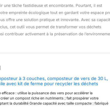
r une tâche fastidieuse et encombrante. Pourtant, il est
votre empreinte écologique tout en gardant votre espace pr
 offre une solution pratique et innovante. Avec sa capaci
 inclus, cet outil vous permet de transformer vos déchets
nsi contribuer activement à la préservation de l’environneme
osteur à 3 couches, composteur de vers de 30 L,
acile avec kit de ferme pour recycler les déchets
fficace : utilise la puissance des vers pour accélérer la
créer un compost riche en nutriments ; fait prospérer votre
ptant la durabilité Grande capacité avec taille compacte : fabriqué
obuste, ce bac à compost multicouche peut contenir jusqu'à 30