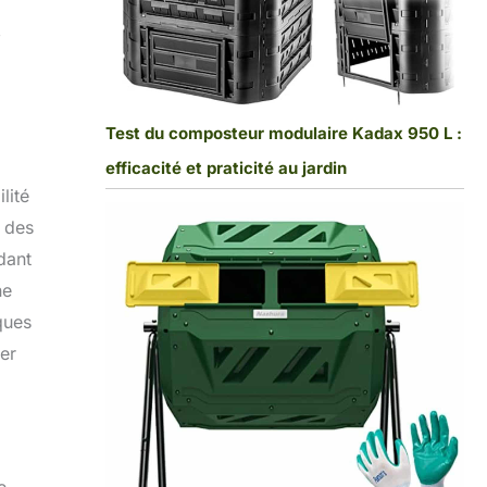
,
Test du composteur modulaire Kadax 950 L :
efficacité et praticité au jardin
lité
s des
dant
ne
ques
ter