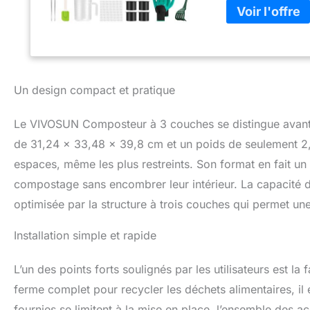
litres de déchets
différents matéri
parfaitement aux 
aération : design
réduire efficaceme
vigoureuse des ve
Un design compact et pratique
de la température
Installation et ut
Le VIVOSUN Composteur à 3 couches se distingue avant 
avec des instructi
l'ajout de déchets
de 31,24 x 33,48 x 39,8 cm et un poids de seulement 2,6
permet une colle
espaces, même les plus restreints. Son format en fait un 
antidérapants, un
compostage sans encombrer leur intérieur. La capacité de 3
un grattoir en ca
Ces accessoires g
optimisée par la structure à trois couches qui permet u
Installation simple et rapide
L’un des points forts soulignés par les utilisateurs est la 
ferme complet pour recycler les déchets alimentaires, il e
fournies se limitent à la mise en place, l’ensemble des ac