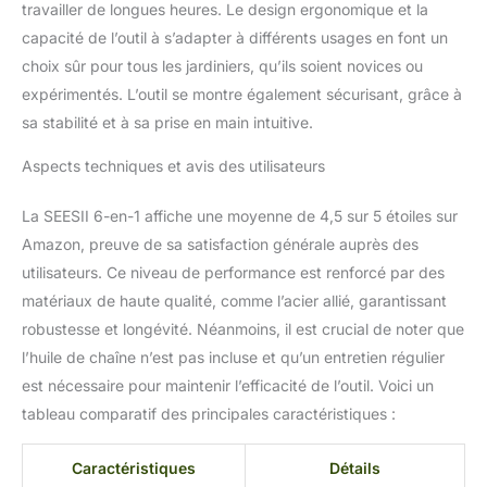
chaque angle sans effort
travailler de longues heures. Le design ergonomique et la
pour une coupe précise
capacité de l’outil à s’adapter à différents usages en font un
Deux batteries de 4000
choix sûr pour tous les jardiniers, qu’ils soient novices ou
mAh pour une
expérimentés. L’outil se montre également sécurisant, grâce à
autonomie prolongée: La
mini tronçonneuse
sa stabilité et à sa prise en main intuitive.
SEESII est équipée de
deux batteries de 4000
Aspects techniques et avis des utilisateurs
mAh chacune, offrant
jusqu’à 100 minutes
La SEESII 6-en-1 affiche une moyenne de 4,5 sur 5 étoiles sur
d’autonomie continue.
Amazon, preuve de sa satisfaction générale auprès des
Changez rapidement la
utilisateurs. Ce niveau de performance est renforcé par des
batterie sans interrompre
matériaux de haute qualité, comme l’acier allié, garantissant
votre travail. Maximisez
votre efficacité lors de
robustesse et longévité. Néanmoins, il est crucial de noter que
longues sessions en
l’huile de chaîne n’est pas incluse et qu’un entretien régulier
extérieur et bénéficiez
est nécessaire pour maintenir l’efficacité de l’outil. Voici un
d’une liberté de travail
tableau comparatif des principales caractéristiques :
sans compromis
Moteurs Brushless Haute
Efficacité pour une Durée
Caractéristiques
Détails
de Vie Prolongée : Les