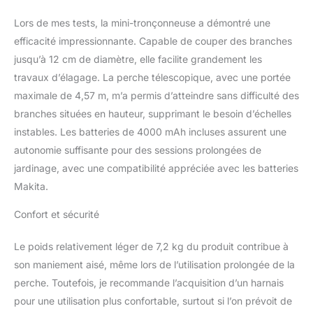
Branches Hautes: La
Lors de mes tests, la mini-tronçonneuse a démontré une
tronconneuse sur
batterie est équipée
efficacité impressionnante. Capable de couper des branches
d’une perche
jusqu’à 12 cm de diamètre, elle facilite grandement les
télescopique extensible
travaux d’élagage. La perche télescopique, avec une portée
de 1,49 m à 2,74 m,
maximale de 4,57 m, m’a permis d’atteindre sans difficulté des
permettant d’atteindre
des branches jusqu’à
branches situées en hauteur, supprimant le besoin d’échelles
4,57 m de hauteur
instables. Les batteries de 4000 mAh incluses assurent une
(incluant la taille de
autonomie suffisante pour des sessions prolongées de
l’utilisateur), garantissant
jardinage, avec une compatibilité appréciée avec les batteries
un travail sécurisé et
confortable en hauteur,
Makita.
sans échelle. Grâce à la
tête de coupe orientable
Confort et sécurité
à 180°, vous pouvez
facilement ajuster la
Le poids relativement léger de 7,2 kg du produit contribue à
position de coupe idéale,
son maniement aisé, même lors de l’utilisation prolongée de la
qu’elle soit horizontale,
perche. Toutefois, je recommande l’acquisition d’un harnais
verticale ou inclinée.
pour une utilisation plus confortable, surtout si l’on prévoit de
Vous atteignez ainsi