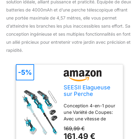
solution idéale, alliant puissance et praticité. Équipée de deux
batteries de 4000mAh et d’une perche télescopique offrant
une portée maximale de 4,57 mètres, elle vous permet
d’atteindre les branches les plus inaccessibles sans effort. Sa
conception ingénieuse et ses multiples fonctionnalités en font
un allié précieux pour entretenir votre jardin avec précision et
rapidité.
-5%
SEESII Elagueuse
sur Perche
Electrique, 4-en-1
Conception 4-en-1 pour
Mini Tronconneuse
une Variété de Coupes:
Avec une vitesse de
chaîne allant jusqu’à
169,99 €
8 m/s, la mini
161,49 €
tronconneuse SEESII de