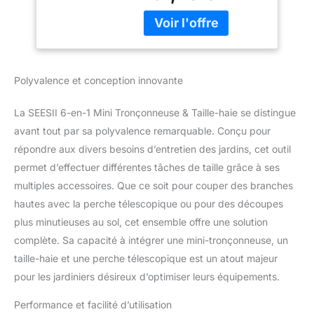
6 pouces coupe sans
effort les troncs d’arbres,
tandis que le secateur
electrique sans fil de 33
mm taille avec précision
Polyvalence et conception innovante
chaque branche fine.
Grâce à la perche
La SEESII 6-en-1 Mini Tronçonneuse & Taille-haie se distingue
télescopique, vous
avant tout par sa polyvalence remarquable. Conçu pour
pouvez facilement
atteindre même les
répondre aux divers besoins d’entretien des jardins, cet outil
branches en hauteur.
permet d’effectuer différentes tâches de taille grâce à ses
Que vous élaguiez des
multiples accessoires. Que ce soit pour couper des branches
arbustes fleuris, des
hautes avec la perche télescopique ou pour des découpes
arbres de grande taille ou
des arbres fruitiers dans
plus minutieuses au sol, cet ensemble offre une solution
votre jardin, cet outil de
complète. Sa capacité à intégrer une mini-tronçonneuse, un
jardinage polyvalent
taille-haie et une perche télescopique est un atout majeur
vous aidera à redonner
pour les jardiniers désireux d’optimiser leurs équipements.
vie à votre jardin Avec
Perche Télescopique
Performance et facilité d’utilisation
pour un Accès Facile aux