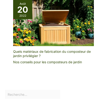
mais puissante Sécateur
Août
à Batterie Efficace et
20
Sécurisé : Le secateur a
2022
batterie de 33 mm
nécessite deux
pressions sur la gâchette
pour démarrer après la
mise sous tension, afin
d’éviter toute activation
accidentelle. Après
utilisation, maintenez la
Quels matériaux de fabrication du composteur de
jardin privilégier ?
gâchette enfoncée
pendant 3 à 5 secondes
Nos conseils pour les composteurs de jardin
et la lame se referme
automatiquement. Ce
secateur electrique sans
fil est le complément
idéal de la tronconneuse
a batterie pour des
travaux de finition
comme l’élagage des
branches fines