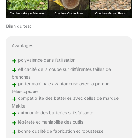
mise sous tension, afin
d’éviter toute activation
accidentelle. Après
utilisation, maintenez la
Bilan du test
gâchette enfoncée
pendant 3 à 5 secondes
et la lame se referme
Avantages
automatiquement. Ce
secateur electrique sans
+
fil est le complément
polyvalence dans l’utilisation
idéal de la tronconneuse
+
efficacité de la coupe sur différentes tailles de
a batterie pour des
branches
travaux de finition
+
porter maximale avantageuse avec la perche
comme l’élagage des
télescopique
branches fines
+
compatibilité des batteries avec celles de marque
Makita
+
autonomie des batteries satisfaisante
+
légèreté et maniabilité des outils
+
bonne qualité de fabrication et robustesse