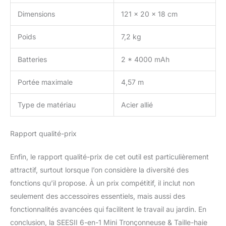
moteurs brushless
Dimensions
121 x 20 x 18 cm
fiables de la mini
tronconneuse a batterie
Poids
7,2 kg
SEESII et du secateur
electrique sans fil
Batteries
2 * 4000 mAh
augmentent la
performance et la
Portée maximale
4,57 m
longévité des appareils
par rapport aux moteurs
Type de matériau
Acier allié
traditionnels, vous
apportant un soutien
durable pour tous vos
Rapport qualité-prix
projets de jardinage Mini
Tronconneuse Sécurisée
Enfin, le rapport qualité-prix de cet outil est particulièrement
et Facile à Utiliser : La
tronconneuse electrique
attractif, surtout lorsque l’on considère la diversité des
de 6 pouces avec
fonctions qu’il propose. À un prix compétitif, il inclut non
batterie est équipée d’un
seulement des accessoires essentiels, mais aussi des
verrouillage de sécurité
fonctionnalités avancées qui facilitent le travail au jardin. En
pour éviter tout
démarrage accidentel,
conclusion, la SEESII 6-en-1 Mini Tronçonneuse & Taille-haie