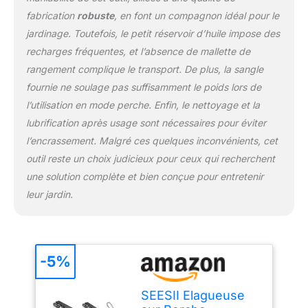
un travail sécurisé et
confortable en hauteur,
fabrication
robuste
, en font un compagnon idéal pour le
sans échelle. Grâce à la
jardinage. Toutefois, le petit réservoir d’huile impose des
tête de coupe orientable
recharges fréquentes, et l’absence de mallette de
à 180°, vous pouvez
rangement complique le transport. De plus, la sangle
facilement ajuster la
fournie ne soulage pas suffisamment le poids lors de
position de coupe idéale,
qu’elle soit horizontale,
l’utilisation en mode perche. Enfin, le nettoyage et la
verticale ou inclinée.
lubrification après usage sont nécessaires pour éviter
Vous atteignez ainsi
l’encrassement. Malgré ces quelques inconvénients, cet
chaque angle sans effort
outil reste un choix judicieux pour ceux qui recherchent
pour une coupe précise
Deux batteries de 4000
une solution complète et bien conçue pour entretenir
mAh pour une
leur jardin.
autonomie prolongée: La
mini tronçonneuse
SEESII est équipée de
deux batteries de 4000
-5%
mAh chacune, offrant
jusqu’à 100 minutes
d’autonomie continue.
SEESII Elagueuse
Changez rapidement la