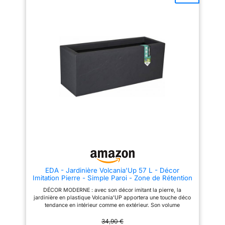
PLANTES : Conçu avec une
utilisé, il peut être empilé de
double paroi, ce pot de fleurs
manière compacte pour
assure une excellente stabilité,
économiser de l'espace.
une résistance accrue et une
ROBUSTE ET DURABLE : Conçu
isolation thermique optimale
en plastique de haute qualité,
pour protéger les racines. Des
résistant aux UV et au gel, ce
zones de pré-perçage sont
bac à fleurs est conçu pour
prévues sous le pot pour un
résister à l'épreuve du temps,
usage extérieur pratique et
vous permettant de profiter de
sécurisé. Équipé d’une zone de
vos plantes préférées pendant
rétention d’eau, ce bac à fleurs
de nombreuses saisons.
carré Volcania, une fois percé,
SYSTÈME D'IRRIGATION :
permet d'avoir une réserve
Grâce aux trous de drainage
d'eau qui aidera à limiter les
intégrés, vos plantes sont
arrosages puisque l'eau
protégées de l'excès d'eau.
remontera dans la terre par
Elles bénéficient ainsi d'un
capillarité. MODULABLE ET
environnement idéal pour une
SUPERPOSABLE : pour créer et
croissance saine. STYLE
aménager un espace fleuri
ÉLÉGANT : La jardinière 'Ethica'
harmonieux, ce pot de fleurs est
est disponible en quatre
parfaitement modulable avec
couleurs intemporelles :
les autres bacs à fleurs de la
Anthracite pour un look moderne
EDA - Jardinière Volcania'Up 57 L - Décor
gamme Volcania de la marque
et élégant, Brun pour une touche
Imitation Pierre - Simple Paroi - Zone de Rétention
EDA. Combinez-le avec les pots
naturelle et chaleureuse, Vert
d'Eau - 79,5 x 29,5 x 29,5 cm - Gris anthracite
carrés, jardinières et murets
Olive et Blanc Craie pour un
DÉCOR MODERNE : avec son décor imitant la pierre, la
pour créer des ensembles
style sobre et raffiné qui
jardinière en plastique Volcania'UP apportera une touche déco
décoratifs cohérents, jouer sur
illumine votre jardin, balcon ou
tendance en intérieur comme en extérieur. Son volume
les hauteurs et délimiter
terrasse.
généreux de 57 litres et sa longueur de 80 cm mettront en
élégamment vos espaces
valeur les plantes et toutes les compositions fleuries.
34,90 €
intérieurs comme extérieurs.