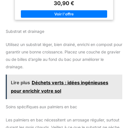
ENTRETIEN FACILE DES PLANTES : conçue en simple paroi,
30,90 €
ANTI-UV : toute la gamme de
cette jardinière rectangulaire s'utilise dehors comme dedans.
pots de fleurs carrés,
Des zones de pré-perçage sont indiquées sous la jardinière
jardinières, et muretd Volcania
pour une utilisation en extérieur. Grâce à sa zone de rétention
est traitée anti-UV. Cette
d'eau, la jardinière Volcania'UP, lorsqu'elle est percée, permet
protection renforce la résistance
d'avoir une réserve d'eau qui aidera à limiter les arrosages
aux intempéries, au soleil et aux
puisque l'eau remontera dans la terre par capillarité.
variations climatiques, tout en
Substrat et drainage
MODULABLE : pour créer et aménager un espace fleuri
préservant l’intensité des
harmonieux, la jardinière est parfaitement modulable avec les
couleurs dans le temps, pour
autres bacs à fleurs de la gamme Volcania'UP de la marque
des aménagements extérieurs
Utilisez un substrat léger, bien drainé, enrichi en compost pour
EDA - pot carré, balconnière, pot carré haut, et pot rond. ANTI-
durables et esthétiques saison
UV : toute la gamme de pots de fleurs carrés ou ronds,
après saison. FABRICATION
garantir une bonne croissance. Placez une couche de gravier
jardinières et balconnières Volcania'UP est traitée anti-UV,
FRANÇAISE ET MATIÈRE
garantissant des produits résistants aux conditions climatiques
ou de billes d’argile au fond du bac pour améliorer le
RECYCLABLE : ce pot de fleurs
avec des couleurs qui durent dans le temps. FABRICATION
Volcania est fabriqué en France
FRANÇAISE : cette jardinière Volcania'UP de 57 litres est
drainage.
et a été labellisé Origine France
fabriquée en France et a été labellisée Origine France Garantie.
Garantie, attestant d’un savoir-
faire local. 100% recyclable, il
s’inscrit dans une démarche
Lire plus
Déchets verts : idées ingénieuses
plus responsable tout en
assurant robustesse et
pour enrichir votre sol
durabilité pour tout usage.
Soins spécifiques aux palmiers en bac
Les palmiers en bac nécessitent un arrosage régulier, surtout
durant les mois chauds. Veillez à ce que le substrat ne sèche