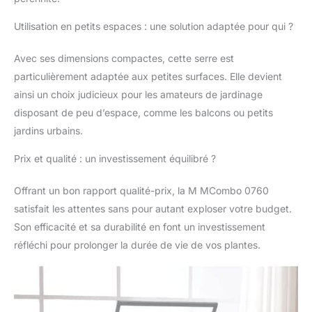
vous prolongent la
période de croissance.
Utilisation en petits espaces : une solution adaptée pour qui ?
La serre est idéale pour
la culture de jeunes
Avec ses dimensions compactes, cette serre est
plantes ou herbes
particulièrement adaptée aux petites surfaces. Elle devient
contre les dommages
ainsi un choix judicieux pour les amateurs de jardinage
causés par le gel
disposant de peu d’espace, comme les balcons ou petits
Double sécurité :
équipé de quatre vis de
jardins urbains.
sol fixes pour garantir
que votre serre reste
Prix et qualité : un investissement équilibré ?
bien en place en cas de
vent fort. Deux pièces
Offrant un bon rapport qualité-prix, la M MCombo 0760
anti-basculement
satisfait les attentes sans pour autant exploser votre budget.
empêchent le
Son efficacité et sa durabilité en font un investissement
basculement des
réfléchi pour prolonger la durée de vie de vos plantes.
plantations et vous
protègent, vous et
votre famille Plaque
réglable : les 2 plaques
intermédiaires du