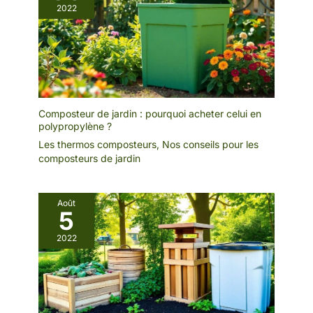
Nous vous
2022
répondrons dans les
24 heures
Composteur de jardin : pourquoi acheter celui en
polypropylène ?
Les thermos composteurs
,
Nos conseils pour les
composteurs de jardin
Août
5
2022