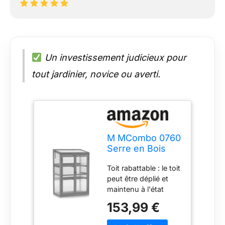
Un investissement judicieux pour
tout jardinier, novice ou averti.
M MCombo 0760
Serre en Bois
pour Balcon et
Toit rabattable : le toit
Jardin, Petite
peut être déplié et
Serre
maintenu à l'état
Greenhouse,
ouvert pour assurer
résistante à
153,99 €
une excellente
l'hiver (Gris)
ventilation du lit froid