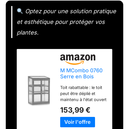
Optez pour une solution pratique
et esthétique pour protéger vos
plantes.
M MCombo 0760
Serre en Bois
pour Balcon et
Toit rabattable : le toit
Jardin, Petite
peut être déplié et
Serre
maintenu à l'état ouvert
Greenhouse,
pour assurer une
résistante à l'hiver
153,99 €
excellente ventilation
(Gris)
du lit froid pour que
vos plantes poussent