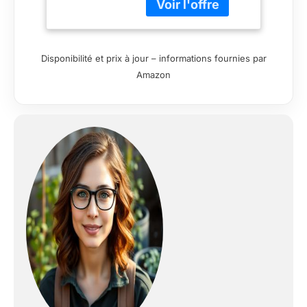
pour que vos plantes
poussent sainement.
Le toit incliné
empêche
Disponibilité et prix à jour – informations fournies par
efficacement
Amazon
l'accumulation d'eau
CADRE EN BOIS
DURABLE : le cadre
de la serre est
fabriqué en bois de
sapin robuste et
peint aux
intempéries, idéal
pour une utilisation
durable en extérieur.
En outre, la serre a
une surface lisse qui
peut être colorée
librement grâce au
polissage fin Isolation
thermique optimale :