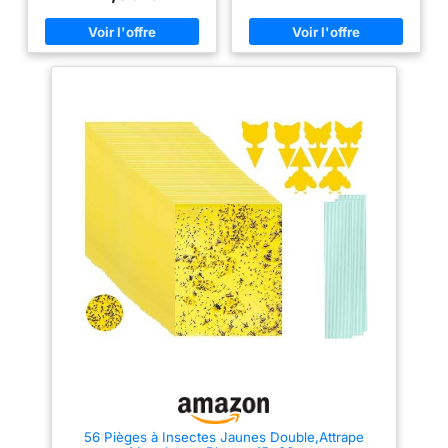
OPTIMISER LA CROISSANCE &
nombreux raccords offrent une
contre les dommages
RENDEMENT DE VOS PLANTES
installation flexible pour créer
: serre de jardin idéale pour
un réseau d'irrigation adapté à
causés par le gel
protéger vos plantes contre le
votre balcon, terrasse, serre ou
Double sécurité :
froid, la pluie, les insectes,
jardin, afin de maintenir vos
oiseaux, etc. BÂCHE HAUTE
plantes en parfaite santé.
équipé de quatre vis
DENSITÉ : bâche en PVC
Programmation précise de
de sol fixes pour
imperméable anti-UV haute
l'arrosage: Personnalisez
garantir que votre
densité 140 g/m² rallongée de
facilement votre arrosage grace
10 cm pour un meilleur maintien
à 12 intervalles et 12 durées
serre reste bien en
au sol (cordons de serrage à la
programmables. Adaptez
place en cas de vent
structure et piquets d'ancrage
l'apport en eau selon les
inclus) STRUCTURE ROBUSTE :
besoins de chaque plante, des
fort. Deux pièces
serre de balcon avec structure
cactus aux fleurs ou aux
anti-basculement
châssis en acier thermo-laqué
légumes. L'eau est distribuée
empêchent le
pour un usage pérenne PORTE
directement aux racines, limitant
ENROULABLE ZIPPÉE : serre de
le gaspillage et permettant
basculement des
jardin extérieure dotée d'une
d'économiser jusqu'à 70 %
plantations et vous
porte enroulable avec zip et
d'eau par rapport à un arrosage
boucles d'attache afin de vous
manuel. Batterie rechargeable
protègent, vous et
adapter parfaitement aux
longue autonomie & étanchéité
votre famille Plaque
conditions climatiques
IP65: Grace à sa protection
réglable : les 2
IP65, le contr?leur résiste à la
pluie, à l'humidité et aux
plaques
températures comprises entre
intermédiaires du
-10 °C et 45 °C. Sa batterie
rechargeable intégrée de 2200
parterre de plantes
mAh, alimentée par USB-C,
peuvent être
offre jusqu'à 30 jours
déplacées dans une
56 Pièges à Insectes Jaunes Double,Attrape
d'autonomie, idéale pour