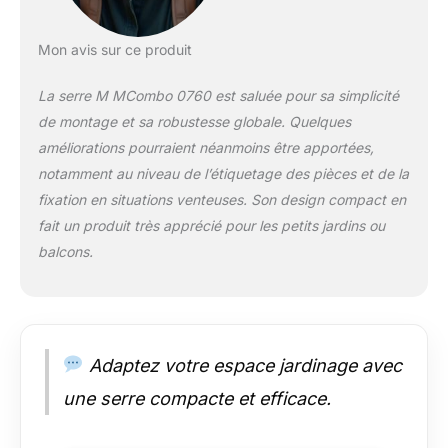
les polycarbonate
transparent assurent
une exposition
Mon avis sur ce produit
optimale à la lumière
et vous prolongent la
La serre M MCombo 0760 est saluée pour sa simplicité
période de
de montage et sa robustesse globale. Quelques
croissance. La serre
améliorations pourraient néanmoins être apportées,
est idéale pour la
culture de jeunes
notamment au niveau de l’étiquetage des pièces et de la
plantes ou herbes
fixation en situations venteuses. Son design compact en
contre les dommages
fait un produit très apprécié pour les petits jardins ou
causés par le gel
balcons.
Double sécurité :
équipé de quatre vis
de sol fixes pour
garantir que votre
serre reste bien en
place en cas de vent
Adaptez votre espace jardinage avec
fort. Deux pièces
une serre compacte et efficace.
anti-basculement
empêchent le
basculement des