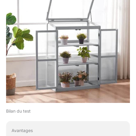
parterre de plantes
peuvent être déplacées
dans une plage de
hauteur différente ou
simplement retirées
pour donner à
différentes plantes
suffisamment d'espace
pour leur croissance.
Chaque plaque peut
supporter 15 kg. Plaque
de base fournie
Montage rapide :
chaque accessoire de
la serre est étiqueté
avec un numéro et les
outils nécessaires sont
Bilan du test
inclus. Veuillez nous
contacter si vous avez
des questions ou des
suggestions. Nous
Avantages