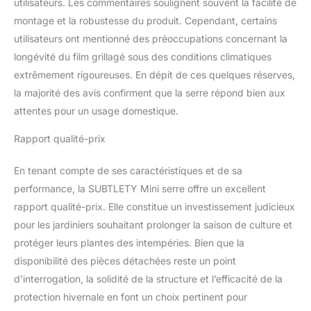
utilisateurs. Les commentaires soulignent souvent la facilité de
rideaux et de portes
montage et la robustesse du produit. Cependant, certains
zippées. Vous pouvez
ouvrir ou fermer les
utilisateurs ont mentionné des préoccupations concernant la
fenêtres et les portes de
longévité du film grillagé sous des conditions climatiques
la serre pour ajuster la
extrêmement rigoureuses. En dépit de ces quelques réserves,
perméabilité à la lumière/
la majorité des avis confirment que la serre répond bien aux
à l'air de la serre en
fonction des besoins de
attentes pour un usage domestique.
croissance des plantes.
Rapport qualité-prix
En tenant compte de ses caractéristiques et de sa
performance, la SUBTLETY Mini serre offre un excellent
rapport qualité-prix. Elle constitue un investissement judicieux
pour les jardiniers souhaitant prolonger la saison de culture et
protéger leurs plantes des intempéries. Bien que la
disponibilité des pièces détachées reste un point
d’interrogation, la solidité de la structure et l’efficacité de la
protection hivernale en font un choix pertinent pour