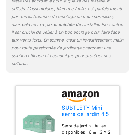
reste très abordable pour la qualité des matériaux
doux et léger, résistant
utilisés. L’assemblage, bien que facile, est parfois ralenti
au soleil, imperméable et
pas facile à casser. Le
par des instructions de montage un peu imprécises,
design en maille du film
mais cela ne m’a pas empêchée de l’installer. Par contre,
assure la respirabilité
il est crucial de veiller à un bon ancrage pour faire face
tout en empêchant les
aux vents forts. En somme, c’est un investissement malin
parasites d'attaquer les
plantes. Installation facile
pour toute passionnée de jardinage cherchant une
: le cadre de la maison de
solution efficace et économique pour protéger ses
fleurs isolée peut être
cultures.
facilement installé avec
les connecteurs en
plastique fournis. En
recouvrant le cadre avec
un film isolant et en le
sécurisant avec des
cordes et des piquets, la
SUBTLETY Mini
maison de fleurs peut
serre de jardin 4,5
être installée en moins de
x 2 x 2 m -
20 minutes. Tente
Serre de jardin : tailles
Résistant à l'hiver -
respirante : la serre à
disponibles : 6 ㎡ (3 x 2
Avec 6 fenêtres et