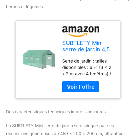
herbes et légumes.
SUBTLETY Mini
serre de jardin 4,5
x 2 x 2 m -
Serre de jardin : tailles
Résistant à l'hiver -
disponibles : 6 ㎡ (3 x 2
Avec 6 fenêtres et
x 2 m avec 4 fenêtres) /
tube galvanisé et
9 ㎡ (4,5 x 2 x 2 m avec
film grillagé - Pour
6 fenêtres), Matériau :
tomates, plantes,
tube galvanisé + film
fleurs, herbes,
PEHD, couleur : vert +
légumes
argent + noir, diamètre
Des caractéristiques techniques impressionnantes
du tube : 22 mm,
épaisseur du tube : 0,7
mm. Serre à tomates
La SUBTLETY Mini serre de jardin se distingue par ses
avec construction en
dimensions généreuses de 450 x 200 x 200 cm, offrant un