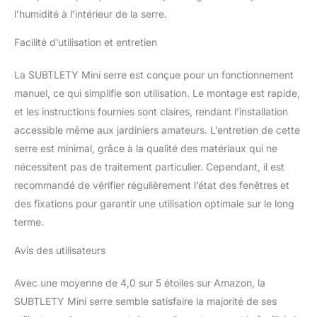
au soleil, imperméable et
l’humidité à l’intérieur de la serre.
pas facile à casser. Le
Facilité d’utilisation et entretien
design en maille du film
assure la respirabilité
tout en empêchant les
La SUBTLETY Mini serre est conçue pour un fonctionnement
parasites d'attaquer les
manuel, ce qui simplifie son utilisation. Le montage est rapide,
plantes. Installation facile
et les instructions fournies sont claires, rendant l’installation
: le cadre de la maison de
accessible même aux jardiniers amateurs. L’entretien de cette
fleurs isolée peut être
facilement installé avec
serre est minimal, grâce à la qualité des matériaux qui ne
les connecteurs en
nécessitent pas de traitement particulier. Cependant, il est
plastique fournis. En
recommandé de vérifier régulièrement l’état des fenêtres et
recouvrant le cadre avec
des fixations pour garantir une utilisation optimale sur le long
un film isolant et en le
sécurisant avec des
terme.
cordes et des piquets, la
Avis des utilisateurs
maison de fleurs peut
être installée en moins de
20 minutes. Tente
Avec une moyenne de 4,0 sur 5 étoiles sur Amazon, la
respirante : la serre à
SUBTLETY Mini serre semble satisfaire la majorité de ses
tomates est équipée de