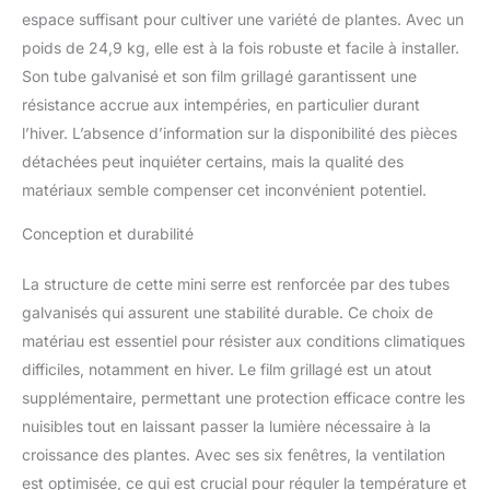
acier robuste et durable :
espace suffisant pour cultiver une variété de plantes. Avec un
le cadre de la maison de
poids de 24,9 kg, elle est à la fois robuste et facile à installer.
fleurs isolée est
composé de tubes
Son tube galvanisé et son film grillagé garantissent une
métalliques avec un
résistance accrue aux intempéries, en particulier durant
revêtement galvanisé à
l’hiver. L’absence d’information sur la disponibilité des pièces
chaud, résistant à la
détachées peut inquiéter certains, mais la qualité des
corrosion et à la rouille et
a une longue durée de
matériaux semble compenser cet inconvénient potentiel.
vie. Le tube en métal
Conception et durabilité
épais d'un diamètre de
22 mm ne se plie pas
facilement et est plus
La structure de cette mini serre est renforcée par des tubes
résistant. Maisons de
galvanisés qui assurent une stabilité durable. Ce choix de
fleurs résistantes aux
matériau est essentiel pour résister aux conditions climatiques
intempéries : les parois
difficiles, notamment en hiver. Le film grillagé est un atout
de la serre sont
composées d'un film
supplémentaire, permettant une protection efficace contre les
composé d'un mélange
nuisibles tout en laissant passer la lumière nécessaire à la
de PEHD + LDPE, qui a
croissance des plantes. Avec ses six fenêtres, la ventilation
les avantages d'être
est optimisée, ce qui est crucial pour réguler la température et
doux et léger, résistant