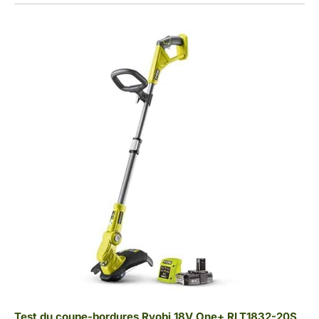
Test du coupe-bordures Ryobi 18V One+ RLT1832-20S