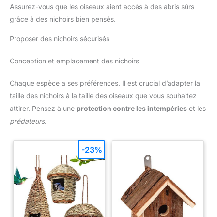
FONCTIONNELLE pour la décoration jardin extérieur oiseaux.
Assurez-vous que les oiseaux aient accès à des abris sûrs
L'esthétique naturelle du bambou et du coton s'harmonise avec
les styles rustiques, nordiques et minimalistes. Adapté comme
grâce à des nichoirs bien pensés.
mangeoire pour petits oiseaux en fenêtre, balcon ou terrasse.
Utilisez-le comme mangeoire suspendue pour oiseaux et
Proposer des nichoirs sécurisés
abreuvoir en plaçant l'eau en haut et les graines en bas.
Nettoyage facile en retirant chaque plateau pour le laver. Crée
une station d'alimentation belle, sûre et durable.
Conception et emplacement des nichoirs
Chaque espèce a ses préférences. Il est crucial d’adapter la
taille des nichoirs à la taille des oiseaux que vous souhaitez
attirer. Pensez à une
protection contre les intempéries
et les
prédateurs
.
-23%