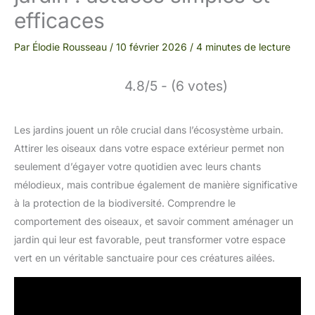
efficaces
Par
Élodie Rousseau
/
10 février 2026
/
4 minutes de lecture
4.8/5 - (6 votes)
Les jardins jouent un rôle crucial dans l’écosystème urbain.
Attirer les oiseaux dans votre espace extérieur permet non
seulement d’égayer votre quotidien avec leurs chants
mélodieux, mais contribue également de manière significative
à la protection de la biodiversité. Comprendre le
comportement des oiseaux, et savoir comment aménager un
jardin qui leur est favorable, peut transformer votre espace
vert en un véritable sanctuaire pour ces créatures ailées.