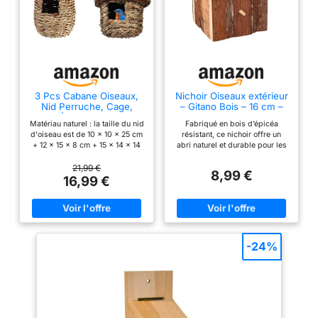
3 Pcs Cabane Oiseaux,
Nichoir Oiseaux extérieur
Nid Perruche, Cage,
– Gitano Bois – 16 cm –
Tissé À La Main, Colibri,
pour mésange Bleue,
Matériau naturel : la taille du nid
Fabriqué en bois d’épicéa
Nichoir Exterieur,
Tarin des aulnes &
d'oiseau est de 10 x 10 x 25 cm
résistant, ce nichoir offre un
Mesange
Troglodyte – Bois
+ 12 x 15 x 8 cm + 15 x 14 x 14
abri naturel et durable pour les
d’épicéa résistant aux
cm. Notre nichoir est fabriqué
petits oiseaux du jardin. Sa
intempéries – Trou
en paille naturelle, qui présente
construction robuste garantit
21,99 €
d’entrée 28 mm –
8,99 €
les propriétés de résistance à la
une protection optimale contre
16,99 €
Crochet métallique –
sécheresse et à la moisissure.
le vent, la pluie et les variations
Flamingo
Le nichoir pour oiseaux est
de température. L’ouverture
respectueux de
d’entrée de 28 mm est
l'environnement, durable,
parfaitement adaptée aux
solide, respirant et pas facile à
mésanges bleues, tarins des
déformer. Maison à oiseaux
aulnes et troglodytes. Elle offre
-24%
suspendue avec corde : nichoir
un accès sécurisé tout en
pour oiseaux pour l'extérieur, il
empêchant les espèces plus
y a une corde au-dessus de
grandes d’entrer. Le crochet
chaque nid, ce qui signifie qu'il
métallique intégré permet
est facile de l'accrocher partout
d’accrocher facilement le
où vous le souhaitez. Avec la
nichoir à un arbre, un mur ou un
corde de chanvre solide, vous
poteau. Cette fixation solide