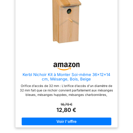
pouvez accrocher notre
assure une installation stable et
mangeoire à oiseaux en herbe
un positionnement optimal dans
sur des branches, des vignes
le jardin. Grâce à sa conception
ou des clôtures pour offrir aux
résistante aux intempéries, le
oiseaux un endroit chaud
nichoir protège efficacement
protégé contre les vents froids
l’intérieur contre la pluie et le
et mordants, la pluie, la neige
froid. Les oiseaux y trouvent un
ou les prédateurs en fuite.
environnement sec et
Nombreuses utilisations : la
confortable, même en saison
maison à oiseaux à suspendre
hivernale. Son aspect naturel en
est adaptée à de nombreuses
bois s’intègre harmonieusement
espèces de petits oiseaux tels
dans tous les jardins. Il crée un
que Myna, fourrure de tigre,
espace discret et accueillant
lézard, pivoine, cardinal,
pour les oiseaux, tout en
alouette, canari, etc. En même
apportant une touche décorative
temps, il est utilisé sur les
authentique.
Kerbl Nichoir Kit à Monter Soi-même 36x12x14
balcons, les jardins, les cours
cm, Mésange, Bois, Beige
et d'autres endroits Espace de
repos confortable et sûr : le nid
Orifice d’accès de 32 mm : L’orifice d’accès d’un diamètre de
d'oiseau tissé à la main est
32 mm fait que ce nichoir convient parfaitement aux mésanges
tissé à la main à partir d'herbe
bleues, mésanges huppées, mésanges charbonnières,
de roseau, qui est ferme et pas
gobemouches noirs, moineaux friquets, sittelles, torcols et
facile à détacher, ce qui le rend
rouges-queues, et leur offre un endroit sûr pour nicher.
16,79 €
plus stable. Vous pouvez
Nettoyage aisé : Le nichoir de Kerbl Pet dispose d’un
12,80 €
accrocher n'importe quel
couvercle relevable idéal pour un nettoyage rapide et facile.
nombre de nids tissés à la main
Ainsi, vous pouvez toujours offrir un environnement hygiénique
autour de la véranda ou du
aux oiseaux désireux de s’installer. Accessoires de montage
jardin pour offrir à vos amis
inclus : Le nichoir est fourni avec des chevilles, de la colle et
oiseaux un abri confortable et
un maillet, et vous disposez ainsi de tout le matériel nécessaire
chaleureux. Design unique :