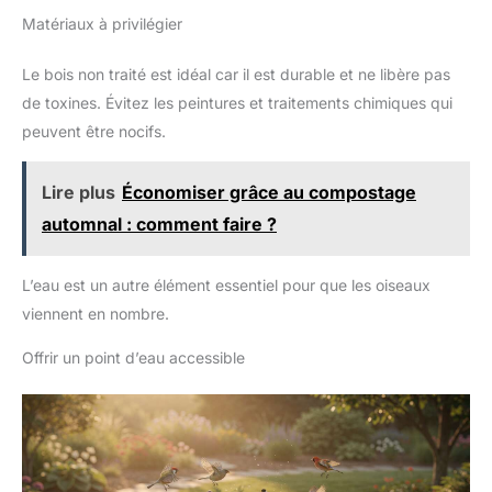
pour un montage ludique. Aucun outil supplémentaire n’est
nichoirs pour oiseaux, la
Matériaux à privilégier
requis. Avec ce nichoir, vous créez un refuge sûr et confortable
mangeoire d'extérieur en forme
pour différentes espèces d’oiseaux dans votre jardin. Vous
de goutte avec fond large offre
apprécierez leur chant et contribuerez ainsi à la protection des
suffisamment d'espace pour se
Le bois non traité est idéal car il est durable et ne libère pas
oiseaux de nos contrés.
déplacer et draguer
efficacement la pluie. L'aspect
de toxines. Évitez les peintures et traitements chimiques qui
rugueux peut augmenter la
peuvent être nocifs.
friction avec les pattes du petit
oiseau et rester plus stable.
Lire plus
Économiser grâce au compostage
automnal : comment faire ?
L’eau est un autre élément essentiel pour que les oiseaux
viennent en nombre.
Offrir un point d’eau accessible