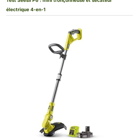
Test Seesii P6 : mini tronçonneuse et sécateur
électrique 4-en-1