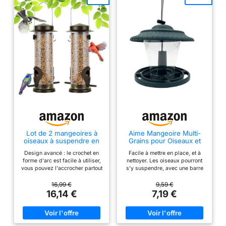
Lot de 2 mangeoires à
Aime Mangeoire Multi-
oiseaux à suspendre en
Grains pour Oiseaux et
métal pour le jardin - 2
Animaux Sauvages
Design avancé : le crochet en
Facile à mettre en place, et à
ports - Résistantes aux
forme d'arc est facile à utiliser,
nettoyer. Les oiseaux pourront
intempéries - Café
vous pouvez l'accrocher partout
s'y suspendre, avec une barre
où vous le souhaitez, crochet de
fixée sur cette mangeoire.
berger, branche, poteau
Parfait pour tous types
16,99 €
9,59 €
d'alimentation pour oiseaux. Le
d'oiseaux. Convient à tous
16,14 €
7,19 €
couvercle supérieur n'est pas
types de graines. Dimensions :
facile à accumuler de l'eau et
16,5x16,5x17cm.
peut s'adapter à toutes sortes
de mauvais temps. Deux ports