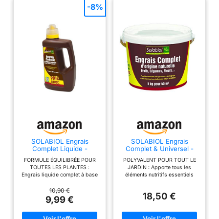
-8%
SOLABIOL Engrais
SOLABIOL Engrais
Complet Liquide -
Complet & Universel -
Jusqu'à 100L de Solution
Mini-Granulés - 5kg
FORMULE ÉQUILIBRÉE POUR
POLYVALENT POUR TOUT LE
- 1L
TOUTES LES PLANTES :
JARDIN : Apporte tous les
Engrais liquide complet à base
éléments nutritifs essentiels
d’azote, phosphore et potasse
pour le gazon, les légumes, les
(NPK 3-2-5) pour une
fleurs, les fruitiers et les petits
10,90 €
18,50 €
croissance harmonieuse, une
fruits. DOUBLE ACTION
9,99 €
floraison généreuse et un
IMMÉDIATE ET DURABLE : Effet
feuillage éclatant. Idéal pour
« starter » pour stimuler la
toutes les cultures : plantes
croissance rapidement,