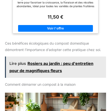
terre pour favoriser la croissance, la floraison et des récoltes
abondantes, Idéal pour toutes les variétés de plantes fruitières
et potagères, ornementales et florales Dosage simple et précis
grâce à la dosette graduée Nutri-Dose incluse et aux doses
11,50 €
d’emploi à l’arrière de l’emballage, Pour jusqu’à 50 m² de
surface Pratique, à la plantation ou en entretien, Utilisable en
Agriculture Biologique ( Conformément au règlement CE
n°834/2007 ) Formule à base d’engrais organique NPK (azote,
phosphore et potassium) pour une alimentation saine, riche,
complète et équilibrée. ENGRAIS NF U 42-001. Composition:
NPK 6.8.2. Contenu: 1 x Engrais avec de la corne torréfiée et du
Ces bénéfices écologiques du compost domestique
sang séché, ALGOFLASH NATURASOL, ACORNBIO15, 1,5 kg,
Dimensions (L x P x H): 18,4 x 6,4 x 26 cm
démontrent l’importance d’adopter cette pratique chez soi.
Lire plus
Rosiers au jardin : peu d'entretien
pour de magnifiques fleurs
Comment démarrer un compost à la maison