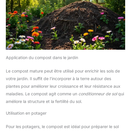
faible consommation d’énergie,
tandis que le mode Ferment
favorise la production d’un
compost de haute qualité grâce
à une fermentation accélérée.
Choisissez l’option adaptée à
vos besoins pour obtenir les
meilleurs résultats.
Toujours
vider avant un nouveau cycle :
Veuillez vider le bac avant
chaque utilisation. Laisser des
matières déjà traitées
prolongera le temps de
Application du compost dans le jardin
fonctionnement et augmentera la
consommation d’énergie. Les
matières traitées plusieurs fois
Le compost mature peut être utilisé pour enrichir les sols de
peuvent former des amas
susceptibles d’endommager le
votre jardin. Il suffit de l’incorporer à la terre autour des
ventilateur et les lames.
plantes pour améliorer leur croissance et leur résistance aux
maladies. Le compost agit comme un
conditionneur de sol
qui
améliore la structure et la fertilité du sol.
Utilisation en potager
Pour les potagers, le compost est idéal pour préparer le sol