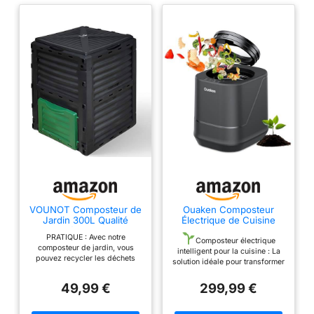
VOUNOT Composteur de
Ouaken Composteur
Jardin 300L Qualité
Électrique de Cuisine
Supérieure Bac
Intelligent 4L
PRATIQUE : Avec notre
Composteur pour Jardin
Composteur électrique
composteur de jardin, vous
Déchets Bac à Composte
intelligent pour la cuisine : La
pouvez recycler les déchets
en Polypropylène
solution idéale pour transformer
naturels de votre maison et
Résistant aux Chocs et
les restes alimentaires et
jardin en un terreau riche et
aux UV Noir Vert Lot de 1
déchets en engrais naturel riche
49,99 €
299,99 €
naturel. Vous pouvez retirer
en nutriments ! Le composteur
facilement le compost grâce à
électrique compact Ouaken
une ouverture spéciale se