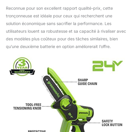
ou difficiles d'accès
que les grandes scies
Reconnue pour son excellent rapport qualité-prix, cette
ne peuvent pas
tronçonneuse est idéale pour ceux qui recherchent une
atteindre, comme entre
solution économique sans sacrifier la performance. Les
les branches d'arbres
utilisateurs louent sa robustesse et sa capacité à rivaliser avec
ou les tas de
broussailles. Le
des modèles plus coûteux pour des tâches similaires, bien
package de la mini-
qu’une deuxième batterie en option améliorerait l’offre.
tronçonneuse
comprend 1 X Mini
Tronçonneuse, 1 X
Batterie 2,0 Ah, 1 X
Chargeur, 1 X Bouteille
d'Huile, 1 X Manuel
d'Utilisation et 1 X Sac
en Nylon.