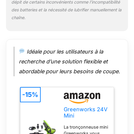
dépit de certains inconvénients comme l’incompatibilité
accidentellement. La
des batteries et la nécessité de lubrifier manuellement la
poignée en
caoutchouc rend la
chaîne.
prise en main plus
confortable et facilite
le contrôle,
permettant une
performance de
Idéale pour les utilisateurs à la
coupe bien équilibrée
et élevée. La
recherche d’une solution flexible et
tronçonneuse
abordable pour leurs besoins de coupe.
électrique ne pèse
que 1,25 kg,
réduisant la fatigue
des bras pendant la
-15%
coupe. La petite taille
de la tronçonneuse à
Greenworks 24V
batterie lui permet
Mini
également de
Tronçonneuse
s'adapter à des
La tronçonneuse mini
10cm
espaces étroits ou
Greenworks vous