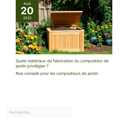
Cette combinaison de silence et
Août
de facilité d'entretien vous
20
permet de vous concentrer sur
vos projets sans les tracas
2022
habituels associés aux outils de
jardin conventionnels Kit
Complet Prêt À L'emploi:
Démarrez immédiatement avec
notre kit mini tronçonneuse tout-
en-un comprenant 2 batteries, 1
chargeur, 1 mallette robuste, 2
chaînes (une préinstallée), des
gants, des lunettes de
protection, un fourreau et un
Quels matériaux de fabrication du composteur de
tournevis. Cet ensemble
jardin privilégier ?
complet élimine le besoin
d'achats supplémentaires et
Nos conseils pour les composteurs de jardin
vous assure d'avoir tout
l'équipement nécessaire dès le
déballage. Commencez vos
projets sans délai grâce à ce kit
complet et bien pensé Service
Client Dévoué 24/7: Comptez
sur notre équipe de service
client disponible 24h/24 et 7j/7
pour répondre à toutes vos
questions concernant SEESII
mini tronçonneuse. En cas de
besoin, nous garantissons une
réponse sous 12 heures pour