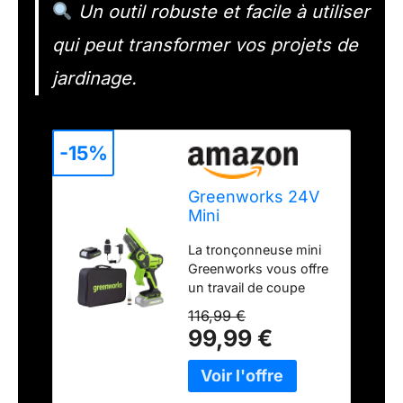
Un outil robuste et facile à utiliser
qui peut transformer vos projets de
jardinage.
-15%
Greenworks 24V
Mini
Tronçonneuse
La tronçonneuse mini
10cm
Greenworks vous offre
Tronçonneuse à
un travail de coupe
batterie sans fil
sans blocage, peu
alimentée par
116,99 €
bruyant et très efficace.
batterie de 2 Ah,
99,99 €
Avec une vitesse de
vitesse de chaîne
chaîne de 7,8 m/s et
de 7,8 m/s, pour
une barre de guidage
branches
de 10 cm, il ne faut que