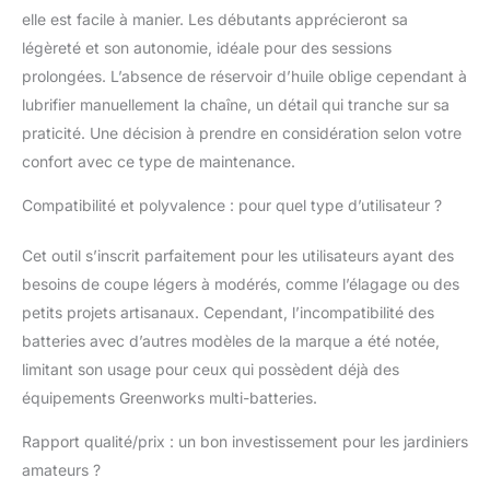
éviter que la chaîne ne
elle est facile à manier. Les débutants apprécieront sa
s'engage
légèreté et son autonomie, idéale pour des sessions
accidentellement. La
prolongées. L’absence de réservoir d’huile oblige cependant à
poignée en
caoutchouc rend la
lubrifier manuellement la chaîne, un détail qui tranche sur sa
prise en main plus
praticité. Une décision à prendre en considération selon votre
confortable et facilite le
confort avec ce type de maintenance.
contrôle, permettant
une performance de
Compatibilité et polyvalence : pour quel type d’utilisateur ?
coupe bien équilibrée
et élevée. La
Cet outil s’inscrit parfaitement pour les utilisateurs ayant des
tronçonneuse
besoins de coupe légers à modérés, comme l’élagage ou des
électrique ne pèse que
1,25 kg, réduisant la
petits projets artisanaux. Cependant, l’incompatibilité des
fatigue des bras
batteries avec d’autres modèles de la marque a été notée,
pendant la coupe. La
limitant son usage pour ceux qui possèdent déjà des
petite taille de la
équipements Greenworks multi-batteries.
tronçonneuse à
batterie lui permet
Rapport qualité/prix : un bon investissement pour les jardiniers
également de s'adapter
amateurs ?
à des espaces étroits