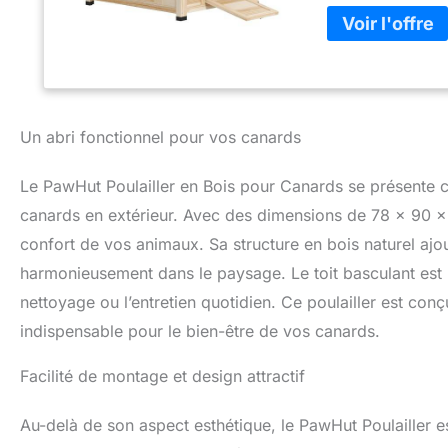
pratique : la ramp
tandis que la port
manipulation. Int
l'extérieur : cett
bois de sapin. Ell
à plumes une mais
le système de ven
Un abri fonctionnel pour vos canards
circulation d'air 
et sain pour vos 
Le PawHut Poulailler en Bois pour Canards se présente c
sur le produit : 
requis
canards en extérieur. Avec des dimensions de 78 x 90 x 9
confort de vos animaux. Sa structure en bois naturel ajo
harmonieusement dans le paysage. Le toit basculant est un
nettoyage ou l’entretien quotidien. Ce poulailler est conç
indispensable pour le bien-être de vos canards.
Facilité de montage et design attractif
Au-delà de son aspect esthétique, le PawHut Poulailler e