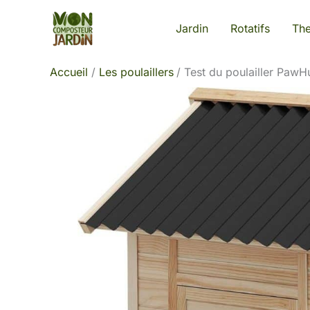
Aller
Jardin
Rotatifs
Th
au
contenu
Accueil
Les poulaillers
Test du poulailler PawH