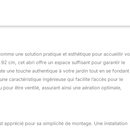
e avant permet aux canards d'entrer et de sortir facilement,
e latérale de la cage à volailles offre un accès pratique pour la
eraction et entretien sans effort des canards Convient pour
e maison de canard dispose d'un toit incliné et est fabriquée en
e évacue l'eau de pluie et défie les éléments pour offrir à vos amis
on chaleureuse Ventilation optimale pour les canards satisfaits :
tilation bien pensé de la maison pour petits animaux assure une
et une ventilation appropriées, créant un espace de vie confortable
canards. Convient pour l'élevage de trois canards Informations
omme une solution pratique et esthétique pour accueillir v
dimensions totales (L x l x H) : 78 x 90 x 92 cm. Assemblage
2 cm, cet abri offre un espace suffisant pour garantir le
ute une touche authentique à votre jardin tout en se fondant
e caractéristique ingénieuse qui facilite l’accès pour le
u pour être ventilé, assurant ainsi une aération optimale,
st apprécié pour sa simplicité de montage. Une installation