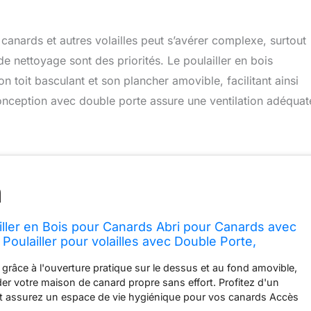
canards et autres volailles peut s’avérer complexe, surtout
 de nettoyage sont des priorités. Le poulailler en bois
toit basculant et son plancher amovible, facilitant ainsi
a conception avec double porte assure une ventilation adéquat
ller en Bois pour Canards Abri pour Canards avec
 Poulailler pour volailles avec Double Porte,
c Plancher Amovible Poulailler Naturel 78 x 90 x 92
: grâce à l'ouverture pratique sur le dessus et au fond amovible,
r votre maison de canard propre sans effort. Profitez d'un
et assurez un espace de vie hygiénique pour vos canards Accès