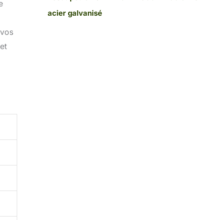
e
acier galvanisé
 vos
et