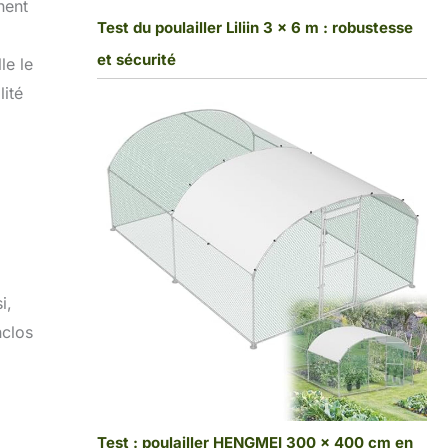
hent
Test du poulailler Liliin 3 x 6 m : robustesse
et sécurité
le le
lité
i,
nclos
Test : poulailler HENGMEI 300 x 400 cm en