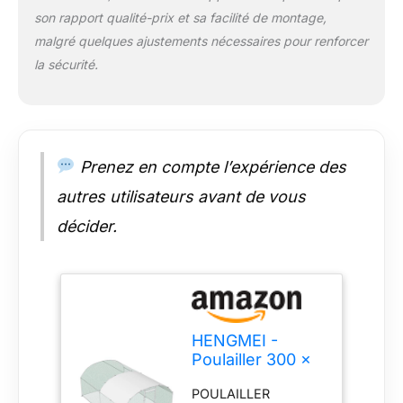
résistant aux UV
son rapport qualité-prix et sa facilité de montage,
empêche
malgré quelques ajustements nécessaires pour renforcer
l’accumulation d’eau
de pluie et offre une
la sécurité.
imperméabilisation
efficace et une
protection solaire.
Les petits animaux
peuvent également
Prenez en compte l’expérience des
aller du côté sans
autres utilisateurs avant de vous
tissu d'ombrage pour
profiter du soleil, et le
décider.
treillis métallique
hexagonal maintient
la circulation de l'air.
Facile à assembler : il
suffit de suivre les
étapes du manuel
HENGMEI -
pour assembler
Poulailler 300 x
facilement la cage à
400 x 200 cm -
poules. PROTECTION
POULAILLER
Parc à poules -