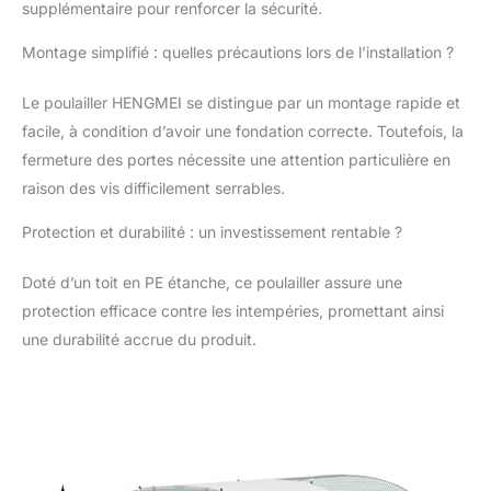
résistant aux UV
supplémentaire pour renforcer la sécurité.
empêche
l’accumulation d’eau de
Montage simplifié : quelles précautions lors de l’installation ?
pluie et offre une
imperméabilisation
Le poulailler HENGMEI se distingue par un montage rapide et
efficace et une
facile, à condition d’avoir une fondation correcte. Toutefois, la
protection solaire. Les
fermeture des portes nécessite une attention particulière en
petits animaux peuvent
également aller du côté
raison des vis difficilement serrables.
sans tissu d'ombrage
pour profiter du soleil,
Protection et durabilité : un investissement rentable ?
et le treillis métallique
hexagonal maintient la
Doté d’un toit en PE étanche, ce poulailler assure une
circulation de l'air.
protection efficace contre les intempéries, promettant ainsi
Facile à assembler : il
une durabilité accrue du produit.
suffit de suivre les
étapes du manuel pour
assembler facilement la
cage à poules.
PROTECTION DE VOS
ANIMAUX : ce poulailler
n'est pas seulement