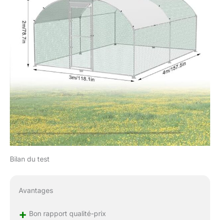
adapté aux poules,
notre cage en métal de
haute qualité est
également parfaite
pour d'autres volailles,
comme les canards,
lapins, oies, poules,
etc. Vous aurez assez
d'espace pour jouer et
se reposer.
Bilan du test
Avantages
+
Bon rapport qualité-prix