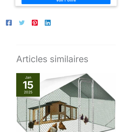
et fermes. Montage rapide sans outil : trous pré-percés et vis
pour jouer et se
incluses, installation facile sur mur ou poteau à 45–50 cm de
reposer.
hauteur, vos poules peuvent l'utiliser immédiatement.
Nettoyage simplifié : grille amovible, toit incliné et aérations
assurent une hygiène optimale et un entretien facile, parfait
pour les éleveurs exigeants.
Articles similaires
Jan
15
2025