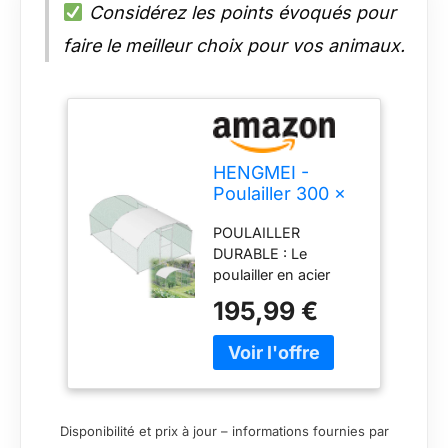
Considérez les points évoqués pour
faire le meilleur choix pour vos animaux.
HENGMEI -
Poulailler 300 x
400 x 200 cm -
POULAILLER
Parc à poules -
DURABLE : Le
Cages pour
poulailler en acier
petits animaux -
tubulaire galvanisé
Volière en acier
195,99 €
est fabriqué en acier
galvanisé avec
galvanisé de haute
toit en PE - Parc
qualité pour une
extérieur avec
protection et une
serrure -
résistance à la rouille.
Poulailler à dôme
La surface lisse peut
Disponibilité et prix à jour – informations fournies par
être facilement