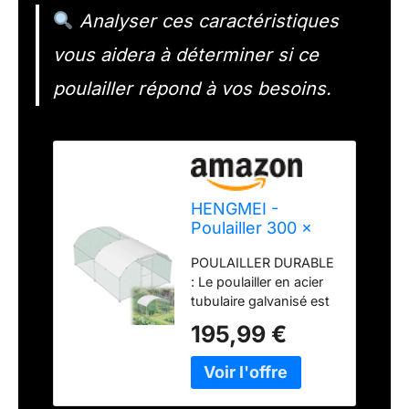
Analyser ces caractéristiques
vous aidera à déterminer si ce
poulailler répond à vos besoins.
HENGMEI -
Poulailler 300 x
400 x 200 cm -
POULAILLER DURABLE
Parc à poules -
: Le poulailler en acier
Cages pour petits
tubulaire galvanisé est
animaux - Volière
fabriqué en acier
en acier galvanisé
195,99 €
galvanisé de haute
avec toit en PE -
qualité pour une
Parc extérieur
protection et une
avec serrure -
résistance à la rouille.
Poulailler à dôme