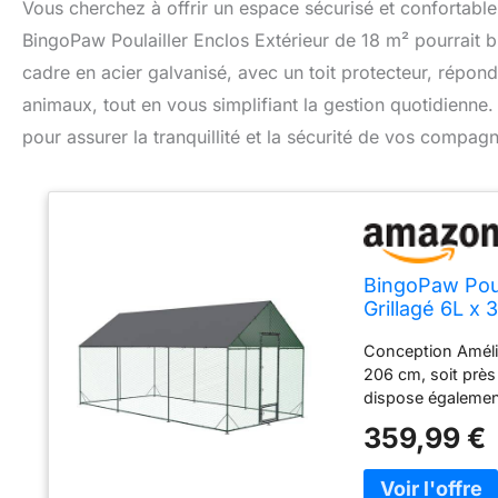
Vous cherchez à offrir un espace sécurisé et confortable 
BingoPaw Poulailler Enclos Extérieur de 18 m² pourrait bi
cadre en acier galvanisé, avec un toit protecteur, répon
animaux, tout en vous simplifiant la gestion quotidienne
pour assurer la tranquillité et la sécurité de vos compa
BingoPaw Poul
Grillagé 6L x 
Acier Galvanis
Conception Amélio
206 cm, soit près 
dispose également
pencher Toit Comp
359,99 €
tissu Oxford de h
garantit la sécur
Améliorée - Notre