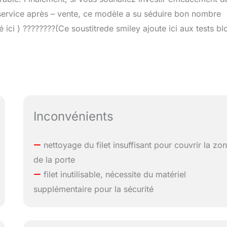
t service après – vente, ce modèle a su séduire bon nombre
té ici ) ????‍????(Ce soustitrede smiley ajoute ici aux tests bl
Inconvénients
nettoyage du filet insuffisant pour couvrir la zo
de la porte
filet inutilisable, nécessite du matériel
supplémentaire pour la sécurité