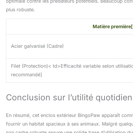
optimale contre les prédateurs potentiels. Beaucoup conse
plus robuste.
Matière première[
Acier galvanisé (Cadre)
Filet (Protection)< td>Efficacité variable selon utilisa
recommandé]
Conclusion sur l’utilité quotidie
En résumé, cet enclos extérieur BingoPaw apparaît comme
fournir un habitat spacieux à ses animaux. Malgré quelqu
son cadre robuste assure une solide base d’utilisation du