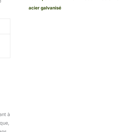
e
acier galvanisé
ant à
ique,
ans