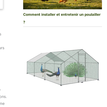
Comment installer et entretenir un poulailler
?
s
urs
e
ons.
mme