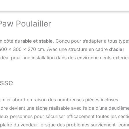
à boucle fragiles, cela permet d'éviter efficacement les problèmes
effondrement liés à la méthode d'installation à clip, cet enclos
assure la sécurité de vos volailles, même par temps venteux Filet
aw Poulailler
- Fabriqué en nylon de haute qualité, le filet du poulailler enclos
stant aux chocs, durable et peut supporter de fortes contraintes,
ancrent solidement la cage au sol pour protéger les volailles
n - En raison de la taille spacieuse du enclos poulailler 18m2,
on côté
durable et stable
. Conçu pour s’adapter à tous type
 l'assistance de 2 à 3 personnes pour l'installation, qui peut
600 x 300 x 270 cm. Avec une structure en cadre
d’acier
heures, veuillez tenir compte de la complexité de ce processus
d idéal pour une installation dans des environnements extérie
esse
remier abord en raison des nombreuses pièces incluses.
adre devient une tâche réalisable avec l’aide d’une deuxièm
 deux personnes pour sécuriser efficacement toutes les secti
xemplaire du vendeur lorsque des problèmes surviennent, co