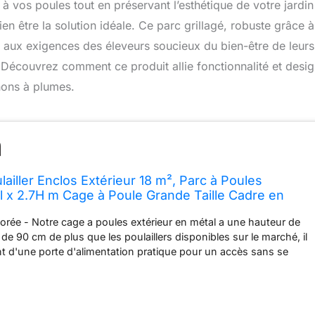
à vos poules tout en préservant l’esthétique de votre jardin
en être la solution idéale. Ce parc grillagé, robuste grâce 
d aux exigences des éleveurs soucieux du bien-être de leurs
. Découvrez comment ce produit allie fonctionnalité et desi
gnons à plumes.
ailler Enclos Extérieur 18 m², Parc à Poules
3l x 2.7H m Cage à Poule Grande Taille Cadre en
é avec Toit
rée - Notre cage a poules extérieur en métal a une hauteur de
de 90 cm de plus que les poulaillers disponibles sur le marché, il
 d'une porte d'alimentation pratique pour un accès sans se
let - Notre voliere poules exterieur est conçu avec un toit en
aute qualité, offrant une protection SPF 50+ imperméable, cela
ité des volailles par temps venteux ou pluvieux Connexion par Vis
 nouveau système de connexion par vis est plus stable et solide