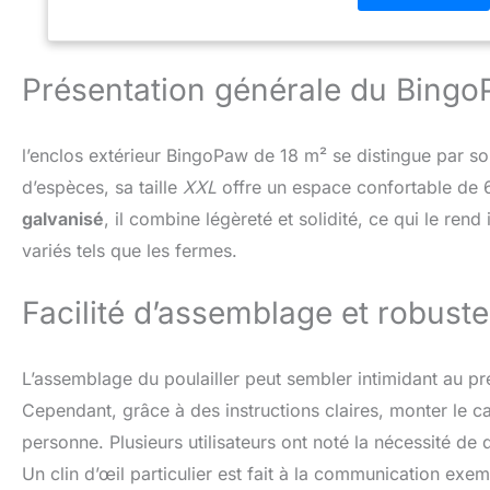
que les attaches 
de fragilité et d'
poules exterieur 
Présentation générale du BingoP
d'Élevage Durable 
extérieur est rési
les clous fournis 
Conseil Bienveilla
l’enclos extérieur BingoPaw de 18 m² se distingue par s
nous recommandons
d’espèces, sa taille
XXL
offre un espace confortable de 
prendre de 3 à 5 
galvanisé
, il combine légèreté et solidité, ce qui le ren
avant l'achat
variés tels que les fermes.
Facilité d’assemblage et robust
L’assemblage du poulailler peut sembler intimidant au p
Cependant, grâce à des instructions claires, monter le c
personne. Plusieurs utilisateurs ont noté la nécessité de
Un clin d’œil particulier est fait à la communication e