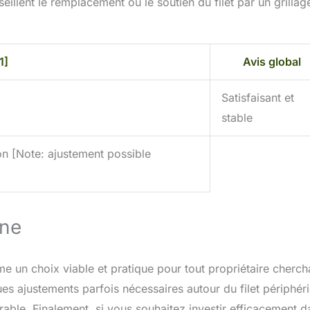
illent le remplacement ou le soutien du filet par un grillag
1]
Avis global
Satisfaisant et
stable
tion [Note: ajustement possible
nne
 un choix viable et pratique pour tout propriétaire cherch
es ajustements parfois nécessaires autour du filet périphér
rable. Finalement, si vous souhaitez investir efficacement d