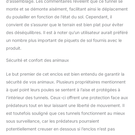
d’assemblage. Les commentaires révèlent que ce tunnel se
d'attaches zippées pour
monte et se démonte aisément, facilitant ainsi le déplacement
un assemblage rapide.
Les tunnels de poulet
du poulailler en fonction de l’état du sol. Cependant, il
pliables pour la cour
convient de s’assurer que le terrain est bien plat pour éviter
permettent d'économiser
des déséquilibres. Il est à noter qu’un utilisateur aurait préféré
de l'espace et facilitent
un nombre plus important de piquets de sol fournis avec le
l'ajustement facile de la
produit.
zone d'activité du poulet,
améliorant ainsi la
Sécurité et confort des animaux
flexibilité de l'élevage.
Housse de protection et
imperméable incluse :
Le but premier de cet enclos est bien entendu de garantir la
notre poulailler portable
sécurité de vos animaux. Plusieurs propriétaires mentionnent
est livré avec un tissu
à quel point leurs poules se sentent à l’aise et protégées à
imperméable argenté,
l’intérieur des tunnels. Ceux-ci offrent une protection face aux
isolant efficacement l'eau
de pluie et les rayons UV
prédateurs tout en leur laissant une liberté de mouvement. Il
tout en maintenant la
est toutefois souligné que ces tunnels fonctionnent au mieux
ventilation, assurant une
sous surveillance, car les prédateurs pourraient
protection premium pour
potentiellement creuser en dessous si l’enclos n’est pas
les volailles dans toutes