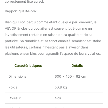
correctement fixé au sol.
les conditions
météorologiques, non
Rapport qualité-prix
affectées par les climats
rigoureux. Cadre d'angle
multiforme : Un cadre
Bien qu’il soit perçu comme étant quelque peu onéreux, le
d'angle innovant permet
VEVOR Enclos du poulailler est souvent jugé comme un
une combinaison libre de
investissement rentable en raison de sa qualité et de sa
tunnels en fonction des
praticité. Sa durabilité et sa fonctionnalité semblent satisfaire
exigences du site.
Adaptable à divers sites
les utilisateurs, certains n’hésitant pas à investir dans
agricoles, que ce soit
plusieurs ensembles pour agrandir l’espace de leurs volailles.
dans des espaces
urbains compacts ou
Caractéristiques
Détails
dans de spacieux jardins
ruraux, le poulailler
Dimensions
600 x 400 x 62 cm
mobile VEVOR répond
facilement à divers
Poids
50,8 kg
besoins.
Couleur
Noir