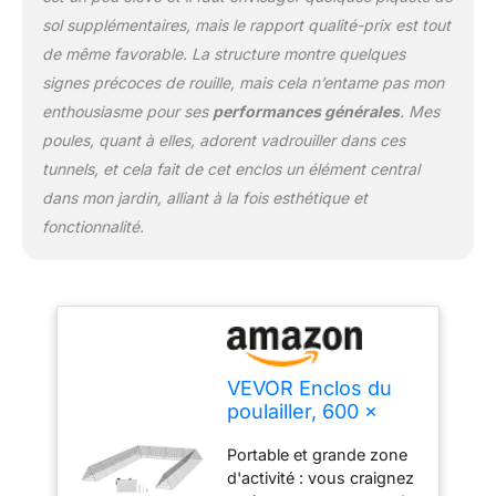
un assemblage rapide.
sol supplémentaires, mais le rapport qualité-prix est tout
Les tunnels de poulet
de même favorable. La structure montre quelques
pliables pour la cour
permettent d'économiser
signes précoces de rouille, mais cela n’entame pas mon
de l'espace et facilitent
enthousiasme pour ses
performances générales
. Mes
l'ajustement facile de la
poules, quant à elles, adorent vadrouiller dans ces
zone d'activité du poulet,
tunnels, et cela fait de cet enclos un élément central
améliorant ainsi la
dans mon jardin, alliant à la fois esthétique et
flexibilité de l'élevage.
Housse de protection et
fonctionnalité.
imperméable incluse :
notre poulailler portable
est livré avec un tissu
imperméable argenté,
isolant efficacement l'eau
de pluie et les rayons UV
tout en maintenant la
VEVOR Enclos du
ventilation, assurant une
poulailler, 600 x
protection premium pour
400 x 61,5 cm (L x L
les volailles dans toutes
Portable et grande zone
x H), Tunnels de
les conditions
d'activité : vous craignez
Poulet pour la Cour,