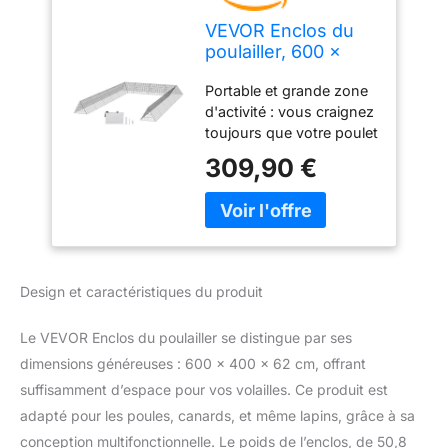
VEVOR Enclos du
poulailler, 600 x
400 x 61,5 cm (L x L
Portable et grande zone
x H), Tunnels de
d'activité : vous craignez
Poulet pour la Cour,
toujours que votre poulet
poulailler Portable
ruine votre potager ?
pour l’extérieur
309,90 €
Notre enclos tunnel pour
avec Cadres
poulets les protégera de
d’Angle, 2
votre jardin et ils
Ensembles, adapté
pourront courir librement
aux Poulets,
d'avant en arrière. Offrant
Canards, Lapins
une large zone d'activité
Design et caractéristiques du produit
mesurant 400 cm de
large et 61,5 cm de haut,
Le VEVOR Enclos du poulailler se distingue par ses
le tunnel pour poulets
VEVOR offre une plus
dimensions généreuses : 600 x 400 x 62 cm, offrant
grande liberté aux
suffisamment d’espace pour vos volailles. Ce produit est
volailles. Matériau
adapté pour les poules, canards, et même lapins, grâce à sa
durable et stable :
conception multifonctionnelle. Le poids de l’enclos, de 50,8
construit en acier Q195