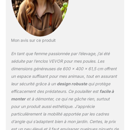
revêtement antirouille par
pulvérisation, assurant
une durabilité accrue. Le
fil épais et le cadre
métallique renforcé
assurent la stabilité,
Mon avis sur ce produit
empêchent les
secousses et protègent
En tant que femme passionnée par l’élevage, j’ai été
efficacement contre
l'intrusion des chiens,
séduite par l’enclos VEVOR pour mes poules. Les
des coyotes, des
dimensions généreuses de 600 x 400 x 61,5 cm offrent
faucons et des renards,
un espace suffisant pour mes animaux, tout en assurant
assurant ainsi la sécurité
leur sécurité grâce à un
design robuste
qui protège
du troupeau. Facile à
installer ou à faire soi-
efficacement des prédateurs. Ce poulailler est
facile à
même : conçu pour une
monter
et à démonter, ce qui ne gâche rien, surtout
installation et une
pour un produit aussi esthétique. J’apprécie
mobilité pratiques,
particulièrement la mobilité apportée par les cadres
équipé de verrous, de
piquets de sol et
d’angle qui s’adaptent bien à mon jardin. Certes, le prix
d'attaches zippées pour
est un peu élevé et il faut envisager quelques piquets de