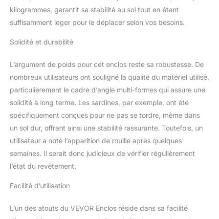
kilogrammes, garantit sa stabilité au sol tout en étant
de haute qualité avec
revêtement antirouille par
suffisamment léger pour le déplacer selon vos besoins.
pulvérisation, assurant
une durabilité accrue. Le
Solidité et durabilité
fil épais et le cadre
métallique renforcé
L’argument de poids pour cet enclos reste sa robustesse. De
assurent la stabilité,
nombreux utilisateurs ont souligné la qualité du matériel utilisé,
empêchent les
particulièrement le cadre d’angle multi-formes qui assure une
secousses et protègent
efficacement contre
solidité à long terme. Les sardines, par exemple, ont été
l'intrusion des chiens,
spécifiquement conçues pour ne pas se tordre, même dans
des coyotes, des
un sol dur, offrant ainsi une stabilité rassurante. Toutefois, un
faucons et des renards,
utilisateur a noté l’apparition de rouille après quelques
assurant ainsi la sécurité
semaines. Il serait donc judicieux de vérifier régulièrement
du troupeau. Facile à
installer ou à faire soi-
l’état du revêtement.
même : conçu pour une
installation et une
Facilité d’utilisation
mobilité pratiques,
équipé de verrous, de
L’un des atouts du VEVOR Enclos réside dans sa facilité
piquets de sol et