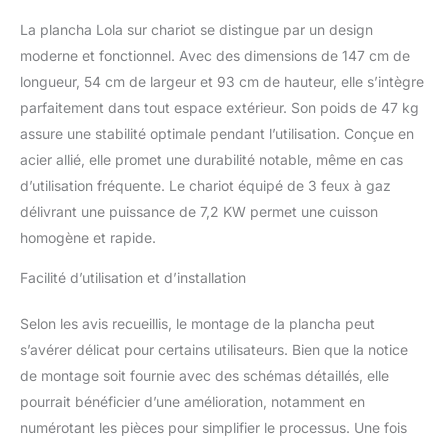
plancha dispose d'un
panier pour ranger vos
La plancha Lola sur chariot se distingue par un design
condiments, de crochets
moderne et fonctionnel. Avec des dimensions de 147 cm de
pour prendre les
longueur, 54 cm de largeur et 93 cm de hauteur, elle s’intègre
accessoires et d'un
parfaitement dans tout espace extérieur. Son poids de 47 kg
réceptacle pour accueillir
vos spatules sales. Les
assure une stabilité optimale pendant l’utilisation. Conçue en
tablettes sont
acier allié, elle promet une durabilité notable, même en cas
rabattables ce qui rend le
d’utilisation fréquente. Le chariot équipé de 3 feux à gaz
produit, une fois fermé,
délivrant une puissance de 7,2 KW permet une cuisson
très compact et facile à
déplacer également
homogène et rapide.
équipée de 4 roulettes
Facilité d’utilisation et d’installation
dont 2 autobloquantes.
Très pratique la plancha
Lola inclus un couvercle
Selon les avis recueillis, le montage de la plancha peut
pour la fermer
s’avérer délicat pour certains utilisateurs. Bien que la notice
completement après
de montage soit fournie avec des schémas détaillés, elle
utlisation et garder la
pourrait bénéficier d’une amélioration, notamment en
plaque propre après
nettoyage. Brasero une
numérotant les pièces pour simplifier le processus. Une fois
marque Favex: marque