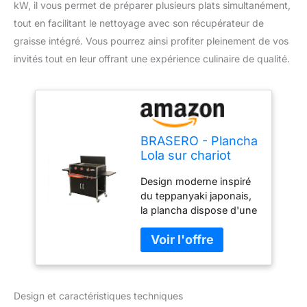
kW, il vous permet de préparer plusieurs plats simultanément,
tout en facilitant le nettoyage avec son récupérateur de
graisse intégré. Vous pourrez ainsi profiter pleinement de vos
invités tout en leur offrant une expérience culinaire de qualité.
BRASERO - Plancha
Lola sur chariot
équipé- Brasero- 3
Design moderne inspiré
Feux à gaz -
du teppanyaki japonais,
Jusqu'à 12 convives
la plancha dispose d'une
- Surface de
surface de cuisson
cuisson 68,5 x
68,5x35,5 cm. La plaque
35,50 cm - 7,2 KW
de cuisson en inox
Récupérateur de
possède une épaisseur
graisse
de 3 mm pour un confort
Design et caractéristiques techniques
de cuisson. Cette