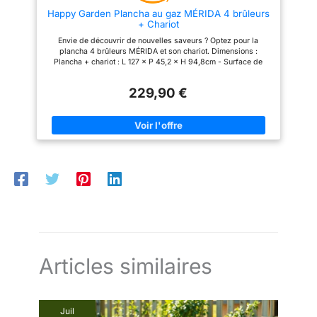
colis en pas de porte, en bas
individualisé de la température
Happy Garden Plancha au gaz MÉRIDA 4 brûleurs
d'immeuble
sur chaque zone de cuisson.
+ Chariot
Adaptez la chaleur selon vos
besoins pour tout réussir, des
Envie de découvrir de nouvelles saveurs ? Optez pour la
légumes croquants aux viandes
plancha 4 brûleurs MÉRIDA et son chariot. Dimensions :
bien saisies. Pensée pour votre
Plancha + chariot : L 127 × P 45,2 × H 94,8cm - Surface de
confort et votre praticité, cette
cuisson : L 75 × l 35cm - Tablettes : L 34 x l 25,5cm Matières :
plancha inclut deux tables
Plancha : acier peint - Plaque de cuisson : acier émaillé -
latérales et pliantes. Chacune
229,90 €
Panneau de contrôle : inox Couleurs : Structure + plaque de
est équipée de 3 crochets
cuisson : noire - Panneau de contrôle : silver - Brûleurs : silver
intégrés, offrant une
À monter (notice incluse) - Garantie 2 ans - Livraison en 1 colis
organisation optimale pour
en pas de porte, en bas d'immeuble
Ranger vos ustensiles,
assaisonnements ou aliments
prêts à cuire. Gagnez en
espace de travail et gardez
l'essentiel à portée de main.
Son châssis robuste et son
chariot équipé de roues
assurent une mobilité totale.
Déplacez-la en un geste sur
votre terrasse, dans votre jardin
ou rangez-la facilement après
utilisation. Ultime flexibilité pour
s'adapter à toutes vos envies et
Articles similaires
à tous vos espaces.
Juil