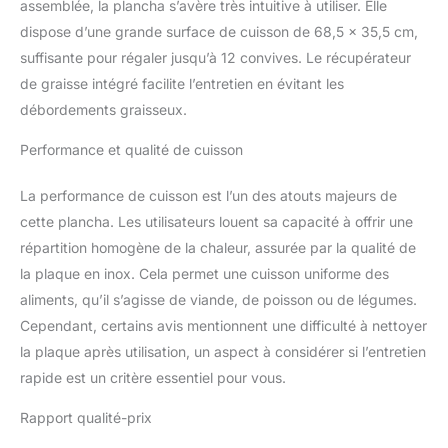
assemblée, la plancha s’avère très intuitive à utiliser. Elle
française avec plus de
dispose d’une grande surface de cuisson de 68,5 x 35,5 cm,
40 ans d'expérience, les
suffisante pour régaler jusqu’à 12 convives. Le récupérateur
barbecues & planchas
Brasero vous offrent la
de graisse intégré facilite l’entretien en évitant les
meilleure qualité en
débordements graisseux.
matière d'appareils de
cuisson pour extérieur.
Performance et qualité de cuisson
La performance de cuisson est l’un des atouts majeurs de
cette plancha. Les utilisateurs louent sa capacité à offrir une
répartition homogène de la chaleur, assurée par la qualité de
la plaque en inox. Cela permet une cuisson uniforme des
aliments, qu’il s’agisse de viande, de poisson ou de légumes.
Cependant, certains avis mentionnent une difficulté à nettoyer
la plaque après utilisation, un aspect à considérer si l’entretien
rapide est un critère essentiel pour vous.
Rapport qualité-prix