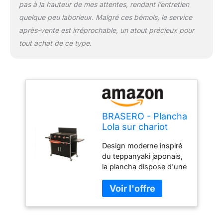
pas à la hauteur de mes attentes, rendant l’entretien
cuisson pour extérieur.
quelque peu laborieux. Malgré ces bémols, le service
après-vente est irréprochable, un atout précieux pour
tout achat de ce type.
BRASERO - Plancha
Lola sur chariot
équipé- Brasero- 3
Design moderne inspiré
Feux à gaz -
du teppanyaki japonais,
Jusqu'à 12 convives
la plancha dispose d'une
- Surface de
surface de cuisson
cuisson 68,5 x
68,5x35,5 cm. La plaque
35,50 cm - 7,2 KW
de cuisson en inox
Récupérateur de
possède une épaisseur
graisse
de 3 mm pour un confort