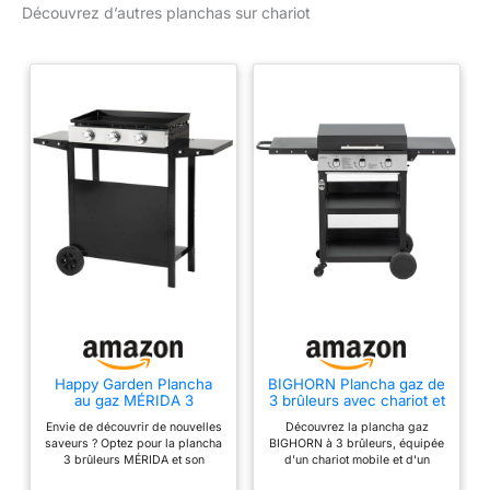
Découvrez d’autres planchas sur chariot
de cuisson. Cette
plancha dispose d'un
panier pour ranger vos
condiments, de crochets
pour prendre les
accessoires et d'un
réceptacle pour accueillir
vos spatules sales. Les
tablettes sont
rabattables ce qui rend le
produit, une fois fermé,
très compact et facile à
déplacer également
équipée de 4 roulettes
dont 2 autobloquantes.
Très pratique la plancha
Lola inclus un couvercle
Happy Garden Plancha
BIGHORN Plancha gaz de
au gaz MÉRIDA 3
3 brûleurs avec chariot et
pour la fermer
brûleurs 6kW + Chariot.
couvercle;7.2kw
completement après
Envie de découvrir de nouvelles
Découvrez la plancha gaz
saveurs ? Optez pour la plancha
BIGHORN à 3 brûleurs, équipée
utlisation et garder la
3 brûleurs MÉRIDA et son
d'un chariot mobile et d'un
plaque propre après
chariot. La plaque en acier
couvercle ! Son généreux