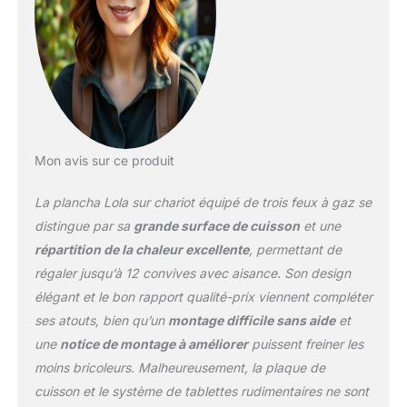
vos spatules sales. Les
tablettes sont
rabattables ce qui rend le
produit, une fois fermé,
très compact et facile à
déplacer également
équipée de 4 roulettes
dont 2 autobloquantes.
Très pratique la plancha
Mon avis sur ce produit
Lola inclus un couvercle
pour la fermer
La plancha Lola sur chariot équipé de trois feux à gaz se
completement après
distingue par sa
grande surface de cuisson
et une
utlisation et garder la
répartition de la chaleur excellente
, permettant de
plaque propre après
régaler jusqu’à 12 convives avec aisance. Son design
nettoyage. Brasero une
marque Favex: marque
élégant et le bon rapport qualité-prix viennent compléter
française avec plus de
ses atouts, bien qu’un
montage difficile sans aide
et
40 ans d'expérience, les
une
notice de montage à améliorer
puissent freiner les
barbecues & planchas
moins bricoleurs. Malheureusement, la plaque de
Brasero vous offrent la
meilleure qualité en
cuisson et le système de tablettes rudimentaires ne sont
matière d'appareils de