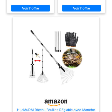
et d'autres déchets de jardin,
et aérée. Efficace : muni de 24
que ce soit sur des pelouses
dents souples aux extrémités
tentaculaires ou sous des haies
recourbées, la très large tête du
et des parterres de fleurs.
râteau GARDIREX a l'avantage
REMARQUE: Il ne s'agit pas
de ratisser les feuilles mortes
d'un râteau haute performance
qui jonchent votre pelouse sans
conçu pour les pierres et les
abîmer votre gazon. Idéal pour
matériaux lourds. Réglable : la
les accès difficiles : le râteau
longueur de la tige est tout
GARDIREX vous permet
aussi facile à régler, il suffit de
d'accéder facilement aux
le ranger facilement à travers
endroits exigus en déclipsant
les supports et de le ranger
une des 2 têtes en
partout sans prendre de place.
polypropylène. Confort
La tige peut être ajustée en
d'utilisation optimal : ramassez
longueur pour s'adapter à la
les déchets au sol sans vous
taille de l'utilisateur.
baisser ! En utilisant les 2
Multifonction : notre râteau à
parties de la tête du râteau,
feuilles rétractable peut être
ramassez en une seule fois un
étendu de 45 cm à 215 cm, ce
grand nombre de feuilles et
qui facilite l'accès à de petites
brindilles. Entretenir sa pelouse
zones sous les buissons, entre
sans efforts : léger et robuste,
les fleurs ou dans le jardin.
le râteau ramasse feuilles
Avec ce râteau de jardin, vous
s'adapte à toutes les
pouvez réduire la flexion et la
morphologies grâce à son long
fatigue lors de longues heures
manche ergonomique réglable
de travail. Résistant à la
pouvant aller jusqu'à deux
déformation et à la casse - Le
mètres.
râteau à feuilles en métal a été
conçu pour résister à la
HuaMuDM Râteau Feuilles Réglable,avec Manche
déformation et à la rupture. Il est