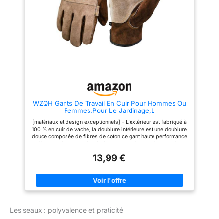
DOUX ET FLEXIBLE – La
des doigts, offrant une prise
doublure textile en 100% coton,
ferme et une grande durabilité.
combinée à une grande
Que vous travailliez à l'intérieur
souplesse, facilite les
ou à l'extérieur, ces gants de
mouvements et améliore la
travail offrent une protection
dextérité lors des gestes précis
confortable et fiable pour vos
AJUSTEMENT PRATIQUE ET
mains. CONFORTABLE : Nos
RANGEMENT FACILE – Les
gants de travail sont élastiques
poignets ajustés assurent un
au poignet, ce qui les rend
maintien fiable et le cordon
extensibles et agréables à
d’accrochage intégré permet de
porter, rendant les gants très
suspendre les gants après
habiles et antidérapants. Le
usage dans l’abri de jardin ou le
poignet tricoté n'est pas facile à
garage
découdre, prolongeant la durée
WZQH Gants De Travail En Cuir Pour Hommes Ou
de vie des gants.
Femmes.Pour Le Jardinage,L
UTILISATIONS MULTIPLES :
Idéaux pour des travaux légers
[matériaux et design exceptionnels] - L'extérieur est fabriqué à
à moyens tels que
100 % en cuir de vache, la doublure intérieure est une doublure
l'assemblage, la réparation
douce composée de fibres de coton.ce gant haute performance
automobile, le jardinage, le
offre une résistance élevée à l'abrasion, à la perforation, à la
bricolage, l'entreposage, la
coupe, à la flexibilité et au confort. Le poignet réglable
construction, l'amélioration de la
13,99 €
empêche les choses sales d'entrer dans les gants. Si vos
maison, etc. Avec un pack de 12
mains transpirent, vous n’avez pas à vous inquiéter qu’elles
paires, ces gants offrent un
vous salissent les mains. [portée supplémentaire] -La paume
rapport qualité-prix
renforcée offre une protection supplémentaire.ces gants de
exceptionnel et des
travail de sécurité en vrac peuvent être utilisés pour de
performances durables,
nombreux travaux: jardinage, soudage, construction, ferme,
adaptés aux hommes et aux
ranch, grange, conduite de camion, fleuriste, jardin, électricien,
femmes.
Les seaux : polyvalence et praticité
démolition, menuiserie, d'excavation, désherbage, conduite,
meulage, exploitation forestière, garage de Cour et travaux