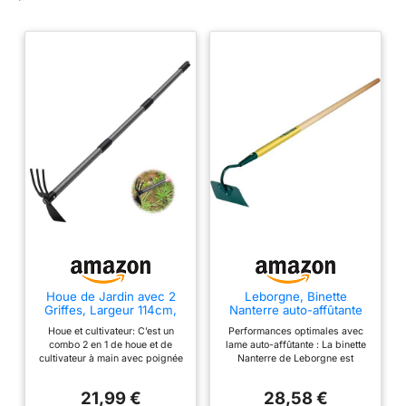
une excellente expérience de jardinage
Houe de Jardin avec 2
Leborgne, Binette
Griffes, Largeur 114cm,
Nanterre auto-affûtante
Serfouette Binette
16cm, manche bois
Houe et cultivateur: C’est un
Performances optimales avec
Trident de Jardin pour
percé certifié PEFC 100%
combo 2 en 1 de houe et de
lame auto-affûtante : La binette
Labourer et Désherber
(130cm), Lame en acier
cultivateur à main avec poignée
Nanterre de Leborgne est
Le Sol, Cultivateur de
auto-affûtante, Manches
réglable, parfait pour le
équipée d'une lame en acier
Jardinage Manuel…
percés, Pour l’entretien
jardinage, l’aménagement
auto-affûtante de qualité,
des plantations
21,99 €
28,58 €
paysager, le désherbage, le
garantissant une utilisation