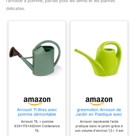
l’arrosoir à pomme, parfait pour les semis et les plantes
délicates.
Arrosoir 11 litres avec
greemotion Arrosoir de
pomme démontable
Jardin en Plastique avec
Bec d’Irrigation, Arrosoir
Arrosoir 11L + pomme
Arrosoir représente l’aide
à Fleurs avec Poignée
635x175x420mm Contenance
pratique dans le jardin grâce à
Incurvée, env. 1,5 L, env.
11L
son volume d'environ 1,5 l. Il est
32 x 21 x 12 cm, Vert
fait en plastique léger, facile à