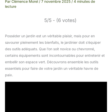
Par
Clémence Morel
/
7 novembre 2025
/
4 minutes de
lecture
5/5 - (6 votes)
Posséder un jardin est un véritable plaisir, mais pour en
savourer pleinement les bienfaits, le jardinier doit s’équiper
des outils adéquats. Que l’on soit novice ou chevronné,
certains équipements sont incontournables pour entretenir et
embellir son espace vert. Découvrons ensemble les outils
essentiels pour faire de votre jardin un véritable havre de
paix.