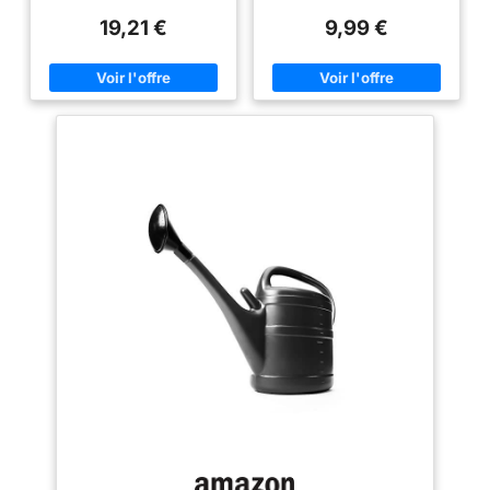
Clair
utiliser avec une grande
19,21 €
9,99 €
ouverture pour un remplissage
facile Arrosoir en plastique
pratique en couleur verte claire
avec une poignée incurvée pour
un transport et un arrosage
équilibrés - avec un long bec
pour un dosage précis et une
fixation au pot Dimensions de
cet arrosoir de jardin sont: env.
32 x 21 x 12 cm, capacité env.
1,5 litres; poids: 140 gr Arrosoir
pour plantes d'intérieur, petit
balcon et plantes potagères -
mince et étroit pour un
rangement peu encombrant
dans des niches d'étagères,
des coins de rebords de
fenêtre, etc. Contenu de la
livraison : 1 x arrosoir de jardin
en plastique, de capacité d’env.
1,5 litres en vert clair