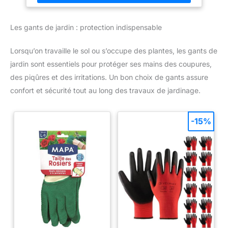
format fin, cet outil de jardinage permet de travailler entre les
plantes sans abîmer les végétaux. Sa poignée ergonomique
assure une prise en main confortable et réduit la fatigue. Effet
Les gants de jardin : protection indispensable
levier et stabilité renforcés : le repose-pied intégré permet
d’exercer plus de force pour pénétrer les terrains compacts. La
structure en acier carbone offre robustesse et résistance aux
Lorsqu’on travaille le sol ou s’occupe des plantes, les gants de
torsions pour un outil fiable adapté aux sols exigeants. Solution
complète pour l’entretien du jardin : idéal pour compléter votre
jardin sont essentiels pour protéger ses mains des coupures,
outillage avec desherbant total puissant, broyeur vegetaux et
branches, brouette jardin, râteau jardin ou tondeuse gazon.
des piqûres et des irritations. Un bon choix de gants assure
Permet de préparer la terre avant gazon a semer.
confort et sécurité tout au long des travaux de jardinage.
-15%