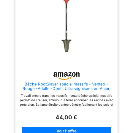
matériaux de grande qualité et
grande longévité. Elle est Idéale
pour utilisateurs de toutes
tailles et de tous âges. DGA
2017 Green Thumb Award: Outil
de jardin le plus innovant.
Recommandé comme la
meilleure pelle bêche la plus
robuste pour un usage
personnel et professionnel.
Contenu de la livraison : 1x Pelle
à Rebords RootSlayer, Longueur
: 110 cm, Poids : 2,31 Kg,
Matériaux : Acier Carbone de
qualité/Plastique composite
endurcie, Couleur : Noir/Rouge,
GARDEN19
Bêche RootSlayer spécial massifs - Venteo -
Rouge -Adulte -Dents Ultra-aiguisées en Acier,
Ultra-résistante et légère
Travail précis dans les massifs : cette bêche spécial massifs
permet de creuser, ameublir la terre et couper les racines avec
précision. Sa lame étroite dentée pénètre facilement les sols et
facilite le désherbage propre autour des plantations. Coupe
racines haute efficacité : la lame dentée en acier carbone
44,00 €
renforcé agit comme une scie pour sectionner les racines. Sa
pointe affûtée améliore la pénétration dans les sols et offre un
déracinage plus rapide qu’une bêche de jardinage classique.
Maniabilité idéale dans les espaces étroits : grâce à son