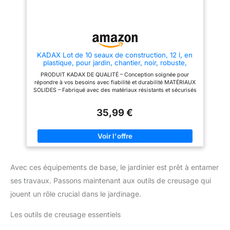
pratique que décoratif, adapté à
toutes les pièces de la maison.
Guillouard, depuis 1911 nous
nous attachons à proposer des
produits pratiques et durables
qui seront non seulement des
outils essentiels dans votre
KADAX Lot de 10 seaux de construction, 12 l, en
quotidien, mais aussi des
plastique, pour jardin, chantier, noir, robuste,
compagnons fiables et
seaux à ciment, à mortier, seaux de nettoyage,
plaisants, vous accompagnant
PRODUIT KADAX DE QUALITÉ – Conception soignée pour
seaux de maçon
tout au long de votre parcours,
répondre à vos besoins avec fiabilité et durabilité MATÉRIAUX
du jardin à la cuisine.
SOLIDES – Fabriqué avec des matériaux résistants et sécurisés
pour une utilisation longue durée DESIGN PRATIQUE ET
ÉLÉGANT – Fonctionnel et esthétique, s'intègre parfaitement
35,99 €
dans votre environnement ENTRETIEN FACILE – Surface lisse,
facile à nettoyer pour une utilisation hygiénique au quotidien
POLYVALENT – Idéal pour une multitude d'usages à la maison,
au bureau ou dans le jardin
Avec ces équipements de base, le jardinier est prêt à entamer
ses travaux. Passons maintenant aux outils de creusage qui
jouent un rôle crucial dans le jardinage.
Les outils de creusage essentiels