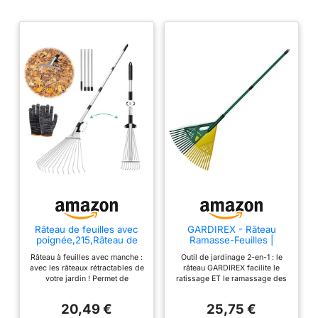
Râteau de feuilles avec
GARDIREX - Râteau
poignée,215,Râteau de
Ramasse-Feuilles |
feuilles d'acier,Balai de
Manche Télescopique
Râteau à feuilles avec manche :
Outil de jardinage 2-en-1 : le
jardin pour feuilles râteau
2m, Tête 70cm
avec les râteaux rétractables de
râteau GARDIREX facilite le
avec poignée,Râteau
Séparable | Feuilles,
votre jardin ! Permet de
ratissage ET le ramassage des
pour le nettoyage des
Branches, Herbe Coupée
recueillir rapidement et
feuilles et de l'herbe coupée !
plantes, des pelouses et
efficacement les feuilles,
Profitez d'un jardin net toute
des cours
20,49 €
25,75 €
l'herbe coupée, le relâchement
l'année, avec une pelouse saine