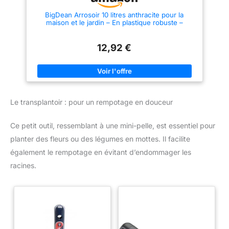
BigDean Arrosoir 10 litres anthracite pour la
maison et le jardin – En plastique robuste –
Arrosoir de jardin avec douchette amovible – Pour
arroser facilement les fleurs, les plantes et les
arbres
12,92 €
Le transplantoir : pour un rempotage en douceur
Ce petit outil, ressemblant à une mini-pelle, est essentiel pour
planter des fleurs ou des légumes en mottes. Il facilite
également le rempotage en évitant d’endommager les
racines.