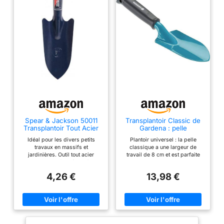
Spear & Jackson 50011
Transplantoir Classic de
Transplantoir Tout Acier
Gardena : pelle
Bleu
universelle pour la
Idéal pour les divers petits
Plantoir universel : la pelle
plantation et le repiquage
travaux en massifs et
classique a une largeur de
dans le jardin et sur le
jardinières. Outil tout acier
travail de 8 cm et est parfaite
balcon, acier de qualité,
robuste et léger (210 g).
pour les divers travaux de
poignée ergonomique,
Transplantoir tout acier Produit
plantation et de repiquage dans
largeur de travail 8 cm
4,26 €
13,98 €
de haute qualité
le jardin et sur le balcon et la
(8950-20)
terrasse Forme de poignée
ergonomique : le transplantoir
est équipé d'une poignée
ergonomique, se tient
parfaitement dans la main et
permet un travail confortable