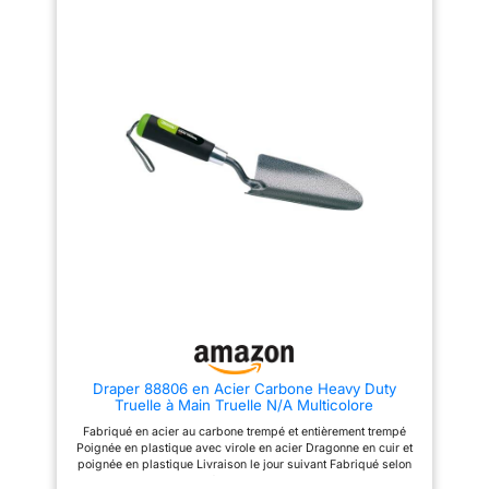
Produit de qualité durable : un
acier de haute qualité et un
revêtement Duroplast
supplémentaire protègent
l'appareil contre la corrosion et
le rendent particulièrement
résistant La livraison comprend
: 1 transplantoir Classic de
Gardena Gardena
Draper 88806 en Acier Carbone Heavy Duty
Truelle à Main Truelle N/A Multicolore
Fabriqué en acier au carbone trempé et entièrement trempé
Poignée en plastique avec virole en acier Dragonne en cuir et
poignée en plastique Livraison le jour suivant Fabriqué selon
les normes européennes Draper Produit garanti