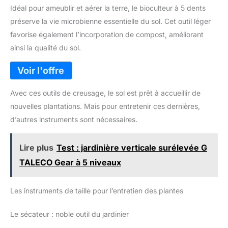
aux besoins des utilisateurs
Idéal pour ameublir et aérer la terre, le bioculteur à 5 dents
levier et garantissant une grande durabilité même en usage
exigeants Certification PEFC
intensif sur terre enracinée. Solution complète pour le jardin :
100% : La pelle Leborgne est
préserve la vie microbienne essentielle du sol. Cet outil léger
parfaite pour creuser, travailler la terre et structurer vos
certifiée PEFC à 100%,
espaces extérieurs, cette pelle jardin s’intègre à votre outillage
favorise également l’incorporation de compost, améliorant
garantissant que le bois utilisé
de jardin avec rateau jardin, binette jardinage, pioche, mini
dans la fabrication provient de
pelle ou grelinette.
ainsi la qualité du sol.
sources gérées de manière
responsable. Cette certification
souligne l'engagement de
l'entreprise envers la durabilité
environnementale et offre aux
utilisateurs la tranquillité
Avec ces outils de creusage, le sol est prêt à accueillir de
d'esprit quant à l'origine
responsable des matériaux
nouvelles plantations. Mais pour entretenir ces dernières,
utilisés
d’autres instruments sont nécessaires.
Lire plus
Test : jardinière verticale surélevée G
TALECO Gear à 5 niveaux
Les instruments de taille pour l’entretien des plantes
Le sécateur : noble outil du jardinier