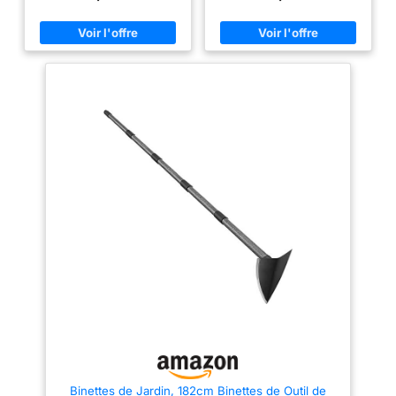
creusage, le semis, le
longue durée sans nécessité
desserrage du sol, la culture
d'entretien particulier. Cette
des légumes, l’arrachage des
caractéristique permet un travail
mauvaises herbes Houe et
efficace et rapide, offrant des
cultivateur robustes: Construits
résultats professionnels à
en acier au carbone, cet outil de
chaque utilisation Polyvalence
jardin avec lame tranchante fait
pour l'entretien des plantations :
la plupart des travaux autour du
Conçue spécialement pour
jardin, de la pelouse. Travaillez
répondre aux besoins
avec les racines, les briques et
d'entretien des plantations,
le sol difficiles sans se plier, se
cette binette permet de
fissurer ou se désagréger
décompacter la terre en
Longue poignée: Ajustez la
superficie, de l'aérer, de
longueur de la poignée de cette
désherber en coupant les
houe et de ce cultivateur de
racines et de butter au pied des
jardin à 41cm ou 78cm ou 114cm
végétaux. Son large tranchant
en ajoutant ou en retirant des
facilite ces tâches, assurant un
extensions. Le diamètre de la
entretien efficace et soigné du
tige de 1 1/8" le rend
jardin Conception ergonomique
suffisamment solide pour les
pour un confort optimal : Dotée
travaux de jardinage intensifs.
d'un manche en bois certifié
Pour les enfants et les adultes,
PEFC 100% de 130 cm, cette
pour les mauvaises herbes
binette offre une prise en main
difficiles à atteindre Facile à
confortable et ergonomique,
installer et à organiser: Notre
prévenant ainsi le mal de dos et
houe et notre cultivateur de
réduisant l'effort lors de son
jardin prennent moins de place
utilisation. Les manches percés
dans votre garage. Parfait pour
permettent un rangement
le transport en déplacement et
suspendu pratique, optimisant
Binettes de Jardin, 182cm Binettes de Outil de
les activités de camping en
ainsi l'organisation de l'espace