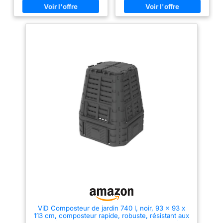
l'air intégrée et irrigation goutte
transformation de ces résidus
à goutte assurent une humidité
SYSTÈME CIRCULATOIRE : Ce
optimale et accélèrent le
composteur de jardin est
processus de compostage
équipé de douze aérations par
Robuste et construit en toute
côté (soit un total de 48),
sécurité : fermetures latérales
optimisant ainsi la circulation de
stables, charnières renforcées
l'air et l'absorption d'oxygène
et couvercle verrouillable
pour une fermentation très
offrent une grande durabilité et
efficace COUVERCLE À
une protection Montage facile et
CLIPSER : Protège efficacement
utilisation confortable :
contre les petites bêtes
construction sans outil, poignée
indésirables et les intempéries,
ergonomique et grandes portes
en évitant que le vent ne
coulissantes permettent un
disperse le contenu. Montage
remplissage et un retrait faciles
facile et rapide, sans outils : il
du compost Résistant aux
suffit d'emboîter les pièces
intempéries et utilisable toute
pour assembler le composteur
l'année : bac à compost
GRANDE CAPACITÉ : Avec une
résistant pour l'extérieur, adapté
capacité de 300 litres, ce
aux jardins de petite et
composteur offre une utilisation
moyenne taille Grande capacité
de longue durée et diminue la
: avec un volume de 300 litres,
nécessité de manipulations
le composteur offre
fréquentes, augmentant ainsi
suffisamment d'espace pour les
l'efficacité du compostage et de
ménages avec des déchets
la fermentation INFORMATIONS
biologiques de cuisine et de
SUR LE COMPOSTEUR DE
jardin, couplé à des dimensions
JARDIN : Dimensions totales :
ViD Composteur de jardin 740 l, noir, 93 x 93 x
compactes Matériau durable :
60,5L x 60,5l x 81,5H cm ; -
113 cm, composteur rapide, robuste, résistant aux
fabriqué en plastique résistant
Capacité : 300 L