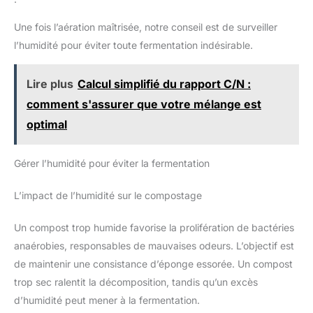
mélangeant efficacement le
utiliser : la poignée en forme de T et le design de griffe
compost, cet aérateur favorise
permettent de tourner et de soulever sans effort, ce qui facilite
une répartition uniforme des
Une fois l’aération maîtrisée, notre conseil est de surveiller
l'aération du compost sans creuser lourdement
micro-organismes
l’humidité pour éviter toute fermentation indésirable.
responsables de la
décomposition, Cela contribue à
accélérer le processus de
compostage, créant ainsi un
Lire plus
Calcul simplifié du rapport C/N :
compost de meilleure qualité,
riche en nutriments pour une
comment s'assurer que votre mélange est
utilisation ultérieure dans le
jardin
optimal
Gérer l’humidité pour éviter la fermentation
L’impact de l’humidité sur le compostage
Un compost trop humide favorise la prolifération de bactéries
anaérobies, responsables de mauvaises odeurs. L’objectif est
de maintenir une consistance d’éponge essorée. Un compost
trop sec ralentit la décomposition, tandis qu’un excès
d’humidité peut mener à la fermentation.