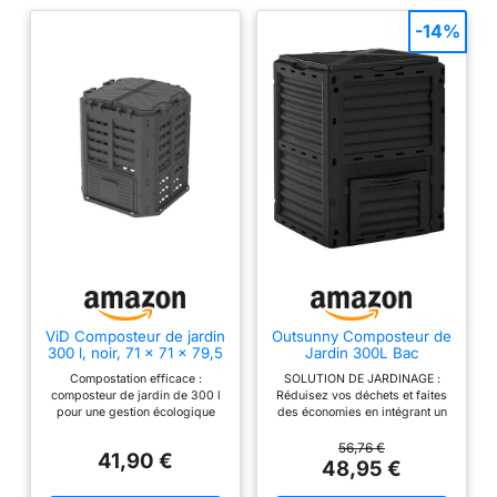
-14%
ViD Composteur de jardin
Outsunny Composteur de
300 l, noir, 71 x 71 x 79,5
Jardin 300L Bac
cm, composteur rapide,
Composteur Jardin 48
Compostation efficace :
SOLUTION DE JARDINAGE :
robuste, résistant aux
Aérations Noir
composteur de jardin de 300 l
Réduisez vos déchets et faites
intempéries, composteur
pour une gestion écologique
des économies en intégrant un
thermique avec système
des déchets biologiques et la
composteur à votre espace vert.
de ventilation, plastique
production d'engrais naturel
Il suffit de le remplir avec vos
56,76 €
41,90 €
pour les plantes et les légumes
déchets organiques pour
48,95 €
Système innovant de ventilation
ensuite améliorer la qualité de
et d'irrigation : circulation de
votre terre grâce à la