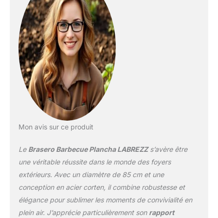
Polyvalence: Grâce à sa
conception plancha,
vous pouvez griller, saisir
ou mijoter une variété
d'aliments sur cette
surface chauffante.
Facile à entretenir: Le
corten résistant à la
rouille facilite le
nettoyage et assure une
longue durée de vie.
Idéal pour les
rassemblements: Créez
Mon avis sur ce produit
une ambiance conviviale
en réunissant famille et
Le
Brasero Barbecue Plancha LABREZZ
s’avère être
amis autour de ce
une véritable réussite dans le monde des foyers
brasero pour des soirées
extérieurs. Avec un diamètre de 85 cm et une
inoubliables.
conception en acier corten, il combine robustesse et
élégance pour sublimer les moments de convivialité en
plein air. J’apprécie particulièrement son
rapport