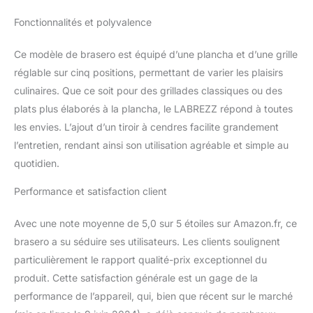
nettoyage et assure une
Fonctionnalités et polyvalence
longue durée de vie.
Idéal pour les
Ce modèle de brasero est équipé d’une plancha et d’une grille
rassemblements: Créez
une ambiance conviviale
réglable sur cinq positions, permettant de varier les plaisirs
en réunissant famille et
culinaires. Que ce soit pour des grillades classiques ou des
amis autour de ce
plats plus élaborés à la plancha, le LABREZZ répond à toutes
brasero pour des soirées
les envies. L’ajout d’un tiroir à cendres facilite grandement
inoubliables.
l’entretien, rendant ainsi son utilisation agréable et simple au
quotidien.
Performance et satisfaction client
Avec une note moyenne de 5,0 sur 5 étoiles sur Amazon.fr, ce
brasero a su séduire ses utilisateurs. Les clients soulignent
particulièrement le rapport qualité-prix exceptionnel du
produit. Cette satisfaction générale est un gage de la
performance de l’appareil, qui, bien que récent sur le marché