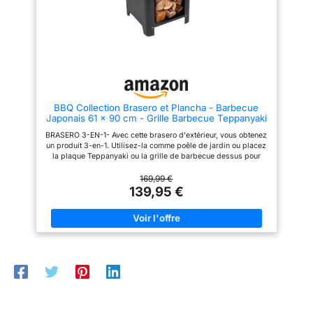
présente un design vintage et
original. Vous pourriez l'installé
dans différentes pièces de la
maison, que ce soit le salon, la
chambre ou même le jardin,
ajoutant une touche de charme à
chaque espace Bonne taille:
Notre brasero extérieur est
conçu dans une taille compacte,
pas trop grande. Petit, léger et
BBQ Collection Brasero et Plancha - Barbecue
facile à transporter, Le brasero
Japonais 61 x 90 cm - Grille Barbecue Teppanyaki
pour jardin convient également
- Brasero Exterieur Jardin et Terrasse - Cuisine
à la randonnée et au camping
BRASERO 3-EN-1- Avec cette brasero d'extérieur, vous obtenez
Exterieur - Métal
en plein air
un produit 3-en-1. Utilisez-la comme poêle de jardin ou placez
la plaque Teppanyaki ou la grille de barbecue dessus pour
préparer de délicieux plats. BARBECUE JAPANOIS - Le
brasero est livré avec une plaque Teppanyaki spéciale. Le
169,99 €
Teppanyaki est un style de cuisson japonais où la viande et les
139,95 €
légumes sont grillés sur une plaque de fer sans huile ni beurre.
GRILLE BARBECUE INCLUSE - En plus d'une plaque
Teppanyaki, une grille de barbecue est également fournie que
vous placez au centre du brasero. Utilisez-la ensuite pour faire
un barbecue de manière classique. BRASERO 'EXTÉRIEUR -
Pour plus de chaleur, vous pouvez placer ce foyer de jardin
dans votre jardin ou sur votre terrasse. Cela ajoute non
seulement de la chaleur supplémentaire à votre espace
extérieur. ESPACE DE RANGEMENT POUR BOIS - Sous le
brasero se trouve un grand espace où vous pouvez stocker du
bois de chauffage. Ainsi, vous n'avez jamais à marcher loin