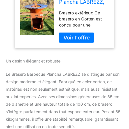
Plancha LABREZZ,
Foyer Extérieur à
Brasero extérieur: Ce
Bois avec plancha
brasero en Corten est
et Grille en diametre
conçu pour une
85 cm. Grillades,
utilisation en extérieur au
Exterieur,tiroir à
feu de bois ou charbon
Cendre, Grille
Dimensions généreuses:
reglable 5 Positions
Avec ses 85 cm de
longueur, ce brasero
Un design élégant et robuste
offre une grande surface
de cuisson pour préparer
des plats savoureux.
Le Brasero Barbecue Plancha LABREZZ se distingue par son
Polyvalence: Grâce à sa
design moderne et élégant. Fabriqué en acier corten, ce
conception plancha,
matériau est non seulement esthétique, mais aussi résistant
vous pouvez griller, saisir
aux intempéries. Avec ses dimensions généreuses de 85 cm
ou mijoter une variété
d'aliments sur cette
de diamètre et une hauteur totale de 100 cm, ce brasero
surface chauffante.
s’intègre parfaitement dans tout espace extérieur. Pesant 85
Facile à entretenir: Le
kilogrammes, il offre une stabilité remarquable, garantissant
corten résistant à la
ainsi une utilisation en toute sécurité.
rouille facilite le