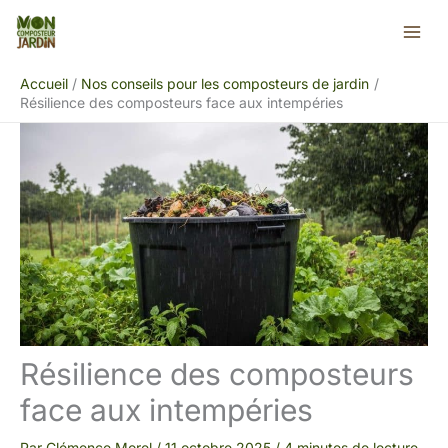
Aller
Rechercher
au
contenu
Accueil
Nos conseils pour les composteurs de jardin
Résilience des composteurs face aux intempéries
Résilience des composteurs
face aux intempéries
Par
Clémence Morel
/
11 octobre 2025
/
4 minutes de lecture