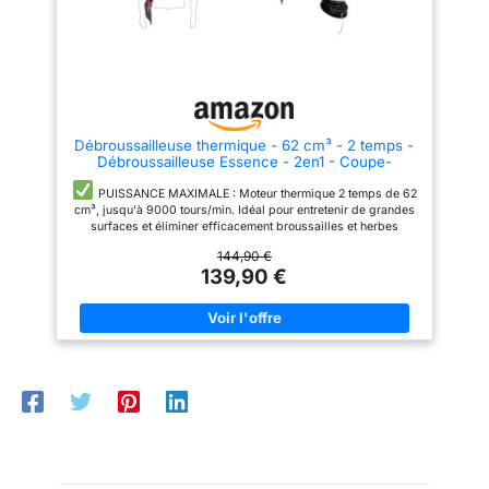
clôtures, murs et autour des
arbres.
LANCEMENT SANS
EFFORT : Le démarrage de la
débroussailleuse est facile et
sécurisé grâce à son système
de double contact.
Débroussailleuse thermique - 62 cm³ - 2 temps -
Débroussailleuse Essence - 2en1 - Coupe-
bordure - Tête double fil et deux lames
PUISSANCE MAXIMALE : Moteur thermique 2 temps de 62
cm³, jusqu'à 9000 tours/min. Idéal pour entretenir de grandes
surfaces et éliminer efficacement broussailles et herbes
épaisses.
POLYVALENCE 2EN1 : Lame 3 dents pour
144,90 €
arbustes et végétaux épais, lame 2 dents pour ronces et
139,90 €
végétation dense. Tête de coupe double fil idéale pour
bordures et zones difficiles.
SIMPLICITÉ D'UTILISATION :
Système de rallonge automatique du fil avec rechargement
rapide en quelques secondes. Ergonomique et confortable
grâce aux poignées anti-dérapantes et au harnais ajustable.
DÉMARRAGE FACILE : Lanceur démultiplié, pompe
d'amorçage et starter pour un démarrage sans effort. Se
démonte facilement en deux parties pour le rangement et le
transport.
MARQUE FRANCAISE : Ce produit a été
rigoureusement sélectionné et testé par nos équipes en Haute-
Loire. Pièces de rechange en stock permanent.