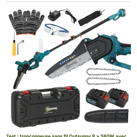
Test : tronçonneuse sans fil Outsunny 8 » 580W avec