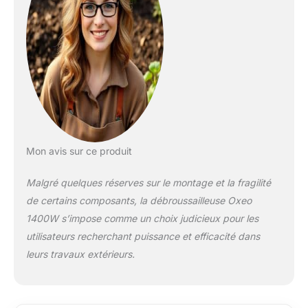
que l'élimination des
mauvaises herbes,
ronces et autres
végétations.
LAME
MULTIFONCTION 3
DENTS : Elle permet
de couper les petits
arbustes et autres
végétaux épais.
TÊTE DE COUPE
Mon avis sur ce produit
DOUBLE FIL : La tête
de coupe double fil
Malgré quelques réserves sur le montage et la fragilité
en nylon, capacité de
de certains composants, la débroussailleuse Oxeo
coupe diamètre
1400W s’impose comme un choix judicieux pour les
420mm permet de
utilisateurs recherchant puissance et efficacité dans
tailler les mauvaises
herbes inesthétiques
leurs travaux extérieurs.
et les herbes
épaisses le long des
bordures, clôtures,