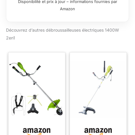
Disponibilité et prix à jour – informations fournies par
ÉLEVÉE La
Amazon
débroussailleuse
électrique de 1400W
est idéale pour
Découvrez d’autres débroussailleuses électriques 1400W
l'entretien régulier et
les finitions de votre
2en1
jardin. Elle est parfaite
pour le
débroussaillage ainsi
que l'élimination des
mauvaises herbes,
ronces et autres
végétations.
LAME
MULTIFONCTION 3
DENTS : Elle permet
de couper les petits
arbustes et autres
végétaux épais.
TÊTE DE COUPE
DOUBLE FIL : La tête