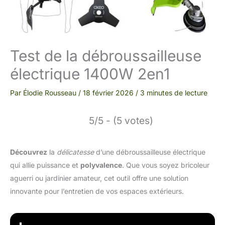
Test de la débroussailleuse
électrique 1400W 2en1
Par
Élodie Rousseau
/
18 février 2026
/
3 minutes de lecture
5/5 - (5 votes)
Découvrez
la
délicatesse
d’une débroussailleuse électrique
qui allie puissance et
polyvalence
. Que vous soyez bricoleur
aguerri ou jardinier amateur, cet outil offre une solution
innovante pour l’entretien de vos espaces extérieurs.