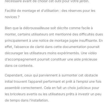
nécessaire avant de choisir cet outil pour votre jardin.
nylon, capacité de
coupe diamètre
Facilité de montage et d’utilisation : des réserves pour les
420mm permet de
novices ?
tailler les mauvaises
herbes inesthétiques et
Bien que la débroussailleuse soit décrite comme facile à
les herbes épaisses le
long des bordures,
monter, certains utilisateurs ont mentionné des difficultés dues
clôtures, murs et
principalement à une notice de montage jugée insuffisante. En
autour des arbres.
effet, l’absence de clarté dans cette documentation pourrait
LANCEMENT SANS
décourager les utilisateurs moins expérimentés. Une vidéo
EFFORT : Le démarrage
de la débroussailleuse
d’accompagnement pourrait constituer une aide précieuse
est facile et sécurisé
dans ce contexte.
grâce à son système
de double contact.
Cependant, ceux qui parviennent à surmonter cet obstacle
initial trouvent l’appareil performant et prêt à l’emploi une fois
assemblé correctement. Cela en fait un choix judicieux pour
les bricoleurs avertis ou les utilisateurs prêts à investir un peu
de temps dans l’installation.