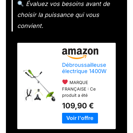
Évaluez vos besoins avant de
choisir la puissance qui vous
convient.
Débroussailleuse
électrique 1400W
- 2en1 - Coupe-
MARQUE
bordure - Tête
FRANÇAISE : Ce
double fil - Tête
produit a été
universelle alu -
rigoureusement
lame 3 dents
109,90 €
sélectionné et testé par
nos équipes en Haute-
Loire. Pièces de
rechange en stock
permanent.