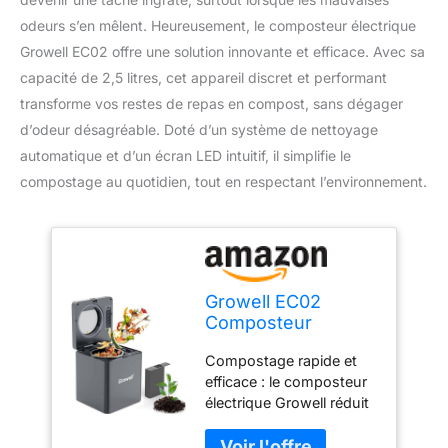
odeurs s’en mêlent. Heureusement, le composteur électrique
Growell EC02 offre une solution innovante et efficace. Avec sa
capacité de 2,5 litres, cet appareil discret et performant
transforme vos restes de repas en compost, sans dégager
d’odeur désagréable. Doté d’un système de nettoyage
automatique et d’un écran LED intuitif, il simplifie le
compostage au quotidien, tout en respectant l’environnement.
Growell EC02
Composteur
électrique pour
Compostage rapide et
Cuisine intérieure,
efficace : le composteur
bac à Compost de
électrique Growell réduit
comptoir de 2,5 L,
efficacement les déchets
Machine de
de cuisine de plus de 85