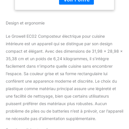
compostage sans
% en seulement 4
Odeur pour
heures avec son mode
déchets
rapide, ou de plus de 90
Alimentaires avec
Design et ergonomie
% en 6 heures avec le
Nettoyage
mode standard. Ce
Automatique et
puissant composteur de
écran LED
Le Growell EC02 Composteur électrique pour cuisine
cuisine peut minimiser
intérieure est un appareil qui se distingue par son design
les déchets ménagers
compact et élégant. Avec des dimensions de 31,98 x 28,98 x
tout en nourrissant vos
35,38 cm et un poids de 6,24 kilogrammes, il s’intègre
plantes de jardin, et
simplifier la durabilité à la
facilement dans n’importe quelle cuisine sans encombrer
maison. Faites
l’espace. Sa couleur grise et sa forme rectangulaire lui
l'expérience du
confèrent une apparence moderne et discrète. Le choix du
compostage intérieur
plastique comme matériau principal assure une légèreté et
sans odeur : le filtre à
charbon actif intégré
une facilité de nettoyage, bien que certains utilisateurs
dans le composteur de
puissent préférer des matériaux plus robustes. Aucun
déchets alimentaires
problème de piles ou de batteries n’est à prévoir, car l’appareil
assure une absorption à
ne nécessite pas d’alimentation supplémentaire.
100 % des odeurs, et le
design scellé empêche