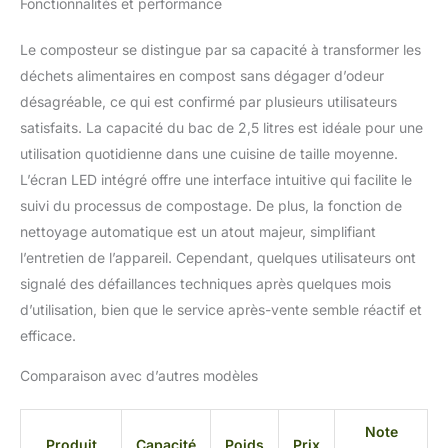
Fonctionnalités et performance
encore l'odeur de
s'échapper, gardant
Le composteur se distingue par sa capacité à transformer les
votre cuisine fraîche et
propre – Idéal pour les
déchets alimentaires en compost sans dégager d’odeur
appartements et les
désagréable, ce qui est confirmé par plusieurs utilisateurs
cuisines ouvertes. Il est
satisfaits. La capacité du bac de 2,5 litres est idéale pour une
recommandé de
utilisation quotidienne dans une cuisine de taille moyenne.
remplacer le charbon
actif toutes les 90
L’écran LED intégré offre une interface intuitive qui facilite le
utilisations pour garantir
suivi du processus de compostage. De plus, la fonction de
une performance
nettoyage automatique est un atout majeur, simplifiant
continue sans odeur.
l’entretien de l’appareil. Cependant, quelques utilisateurs ont
(Vous pouvez acheter
signalé des défaillances techniques après quelques mois
des recharges de filtre à
charbon actif chez
d’utilisation, bien que le service après-vente semble réactif et
Growell Store, modèle :
efficace.
F02, ASIN :
B0FC2JKHWX)
Comparaison avec d’autres modèles
Silencieux et économe
en énergie : équipée de
lames à faible vitesse et à
Note
Produit
Capacité
Poids
Prix