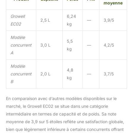
couple élevé, cette
moyenne
machine à compost traite
sans effort les matériaux
Growell
6,24
alimentaires comme les
2,5 L
—
3,9/5
EC02
kg
os de poulet, tout en
générant peu ou pas de
Modèle
bruit, vous permettant de
5,5
faire des cycles la nuit.
concurrent
3,0 L
—
4,2/5
kg
De plus, les capteurs
A
intelligents optimisent la
consommation
Modèle
d'énergie, ne coûtant
4,8
concurrent
2,0 L
—
3,7/5
qu'environ 25 $ par an
kg
B
tout en vous aidant à
réduire les coûts
d'élimination des
En comparaison avec d’autres modèles disponibles sur le
déchets et à contribuer à
marché, le Growell EC02 se situe dans une catégorie
la protection de
l'environnement. Gain de
intermédiaire en termes de capacité et de poids. Sa note
place et capacité familiale
moyenne de 3,9 sur 5 étoiles reflète une satisfaction globale,
: avec un design élégant
bien que légèrement inférieure à certains concurrents offrant
et compact, le