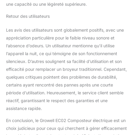
une capacité ou une légèreté supérieure.
composteur d'intérieur
s'adapte parfaitement à
Retour des utilisateurs
n'importe quel comptoir
de cuisine. Et sa capacité
Les avis des utilisateurs sont globalement positifs, avec une
intérieure de 2,5 L peut
facilement répondre à
appréciation particulière pour le faible niveau sonore et
l'élimination des déchets
l’absence d’odeurs. Un utilisateur mentionne qu’il utilise
alimentaires d'une famille
l’appareil la nuit, ce qui témoigne de son fonctionnement
de quatre personnes,
silencieux. D’autres soulignent sa facilité d’utilisation et son
offrant l'équilibre idéal
entre style et
efficacité pour remplacer un broyeur traditionnel. Cependant,
fonctionnalité pour les
quelques critiques pointent des problèmes de durabilité,
cuisines domestiques.
certains ayant rencontré des pannes après une courte
Design intelligent et
période d’utilisation. Heureusement, le service client semble
convivial : notre
composteur de cuisine
réactif, garantissant le respect des garanties et une
dispose d'un écran LED
assistance rapide.
intuitif, assure une
utilisation facile pour
En conclusion, le Growell EC02 Composteur électrique est un
tous les âges. Avec la
choix judicieux pour ceux qui cherchent à gérer efficacement
fonction de nettoyage