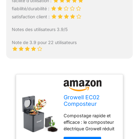
facilité d’utilisation :
fiabilité/durabilité :
satisfaction client :
Notes des utilisateurs 3.9/5
Note de 3.9 pour 22 utilisateurs
Growell EC02
Composteur
électrique pour
Compostage rapide et
Cuisine intérieure,
efficace : le composteur
bac à Compost de
électrique Growell réduit
comptoir de 2,5 L,
efficacement les déchets
Machine de