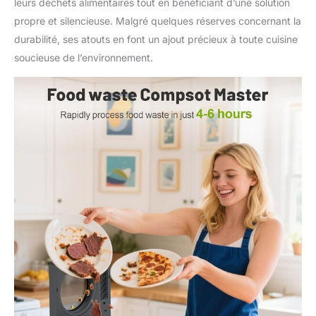
leurs déchets alimentaires tout en bénéficiant d’une solution
automatique à une
propre et silencieuse. Malgré quelques réserves concernant la
touche, dites adieu au
nettoyage manuel,
durabilité, ses atouts en font un ajout précieux à toute cuisine
économisez du temps et
soucieuse de l’environnement.
des efforts. La fenêtre
transparente vous
permet de surveiller les
progrès et de profiter de
la fascinante
transformation des
déchets en compost –
comme un mini
spectacle scientifique
dans votre cuisine