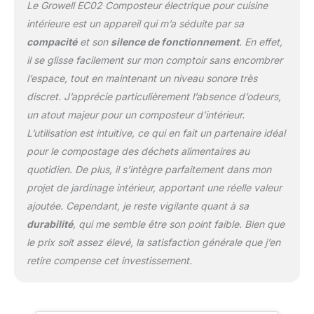
design scellé empêche
Le Growell EC02 Composteur électrique pour cuisine
encore l'odeur de
intérieure est un appareil qui m’a séduite par sa
s'échapper, gardant
compacité
et son
silence de fonctionnement
. En effet,
votre cuisine fraîche et
il se glisse facilement sur mon comptoir sans encombrer
propre – Idéal pour les
appartements et les
l’espace, tout en maintenant un niveau sonore très
cuisines ouvertes. Il est
discret. J’apprécie particulièrement l’absence d’odeurs,
recommandé de
un atout majeur pour un composteur d’intérieur.
remplacer le charbon
L’utilisation est intuitive, ce qui en fait un partenaire idéal
actif toutes les 90
utilisations pour garantir
pour le compostage des déchets alimentaires au
une performance
quotidien. De plus, il s’intègre parfaitement dans mon
continue sans odeur.
projet de jardinage intérieur, apportant une réelle valeur
(Vous pouvez acheter
ajoutée. Cependant, je reste vigilante quant à sa
des recharges de filtre à
charbon actif chez
durabilité
, qui me semble être son point faible. Bien que
Growell Store, modèle :
le prix soit assez élevé, la satisfaction générale que j’en
F02, ASIN :
retire compense cet investissement.
B0FC2JKHWX)
Silencieux et économe
en énergie : équipée de
lames à faible vitesse et à