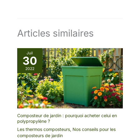
nécessité de manipulations fréquentes, augmentant ainsi
l'efficacité du compostage et de la fermentation
INFORMATIONS SUR LE COMPOSTEUR DE JARDIN :
Dimensions totales : 60,5L x 60,5l x 81,5H cm ; - Capacité :
300 L
Articles similaires
Juil
30
2022
Composteur de jardin : pourquoi acheter celui en
polypropylène ?
Les thermos composteurs
,
Nos conseils pour les
composteurs de jardin