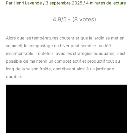
Par
Henri Lavande
/
3 septembre 2025
/
4 minutes de lecture
4.9/5 - (8 votes)
Alors que les températures chutent et que le jardin se met en
sommeil, le compostage en hiver peut sembler un défi
insurmontable. Toutefois, avec les stratégies adéquates, il est
possible de maintenir un compost actif et productif tout au
long de la saison froide, contribuant ainsi à un jardinage
durable.