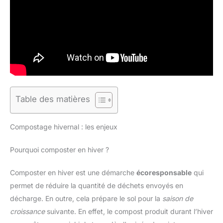
Table des matières
Compostage hivernal : les enjeux
Pourquoi composter en hiver ?
Composter en hiver est une démarche
écoresponsable
qui
permet de réduire la quantité de déchets envoyés en
décharge. En outre, cela prépare le sol pour la
saison de
croissance
suivante. En effet, le compost produit durant l’hiver