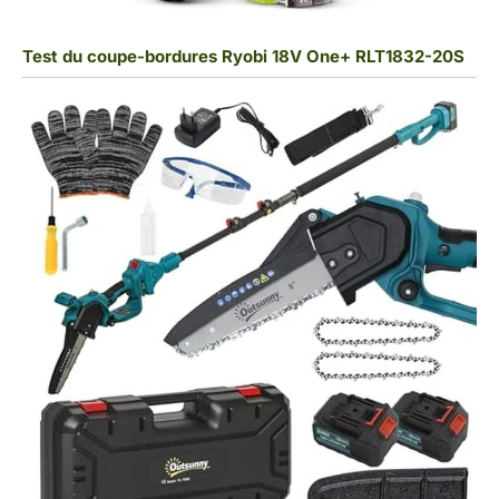
Test du coupe-bordures Ryobi 18V One+ RLT1832-20S