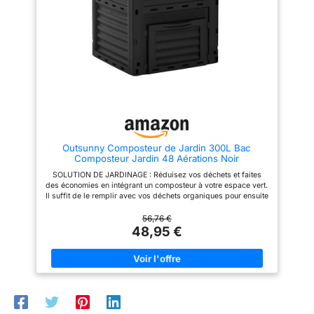
décomposition naturelle des
FACILE : Notre composteur peut
déchets Résistance éprouvée:
etre monté en seulement 3
Conçu en polypropylène, un
minutes. Vous n’avez pas
matériau connu pour sa
besoin d’utiliser d’outils. Une
résistance, ce composteur est
notice de montage claire et
également résistant aux
simple est fournie dans le
intempéries et aux rayons UV,
carton. Vous pourrez ainsi le
garantissant ainsi sa durabilité
déplacer facilement. GRANDE
Caractéristiques techniques
CAPACITÉ : Notre bac
précises: Le composteur
composteur a une capacité de
présente des dimensions de L
300L, suffisante pour une
61 cm x P 61 cm x H 83 cm, lui
utilisation quotidienne tout en
permettant de s'adapter à
maintenant une taille non
différents espaces. Sa couleur
imposante et disgracieuse.
Outsunny Composteur de Jardin 300L Bac
noire ajoute une touche
CARACTÉRISTIQUE : Matériaux
Composteur Jardin 48 Aérations Noir
d'élégance à votre jardin
– Polypropylène (résistant aux
intempéries, imperméable) ;
SOLUTION DE JARDINAGE : Réduisez vos déchets et faites
Capacité–300L ; Dimensions–
des économies en intégrant un composteur à votre espace vert.
58 * 58 * 80 (cm)
Il suffit de le remplir avec vos déchets organiques pour ensuite
améliorer la qualité de votre terre grâce à la transformation de
ces résidus SYSTÈME CIRCULATOIRE : Ce composteur de
56,76 €
jardin est équipé de douze aérations par côté (soit un total de
48,95 €
48), optimisant ainsi la circulation de l'air et l'absorption
d'oxygène pour une fermentation très efficace COUVERCLE À
CLIPSER : Protège efficacement contre les petites bêtes
indésirables et les intempéries, en évitant que le vent ne
disperse le contenu. Montage facile et rapide, sans outils : il
suffit d'emboîter les pièces pour assembler le composteur
GRANDE CAPACITÉ : Avec une capacité de 300 litres, ce
composteur offre une utilisation de longue durée et diminue la