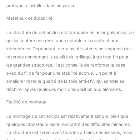
couverture les protège
pratique à installer dans un jardin.
également en cas
d'averses de pluie. Il est
Matériaux et durabilité
fabriqué à partir de tissu
Oxford spécialement
La structure de cet enclos est fabriquée en acier galvanisé, ce
traité, résistant à l'eau et
aux UV, pour une
qui lui confère une résistance notable à la rouille et aux
meilleure survie par
intempéries. Cependant, certains utilisateurs ont exprimé des
mauvais temps. Offrez à
réserves concernant la qualité du grillage, jugé trop fin pour
votre petit animal un
les grandes structures. Il est conseillé de renforcer la base
espace plus chaleureux
avec un endroit où rester
avec du fil de fer pour une stabilité accrue. Un point à
couvert PORTE
améliorer reste la qualité de la toile anti-UV, qui semble se
VEROUILLABLE : Profitez
déchirer après quelques mois d’exposition aux éléments.
d'un accès facile avec la
porte en acier galvanisé
Facilité de montage
verrouillable pour plus de
sécurité. Nourrir vos
Le montage de cet enclos est relativement simple, bien que
amis à plumes et
quelques utilisateurs aient rencontré des difficultés mineures.
nettoyer l'enclos devient
un jeu d'enfant
La structure est livrée avec tous les articles nécessaires, mais
STRUCTURE ROBUSTE :