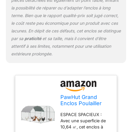
pièces détachées est également un point faible, limitant
verrouillable pour plus de
sécurité. Nourrir vos
la possibilité de réparer ou d’adapter l’enclos à long
amis à plumes et
terme. Bien que le rapport qualité-prix soit jugé correct,
nettoyer l'enclos devient
le coût reste peu économique pour un produit avec ces
un jeu d'enfant
lacunes. En dépit de ces défauts, cet enclos se distingue
STRUCTURE ROBUSTE :
Contrairement au bois, la
par sa
praticité
et sa taille, mais il convient d’être
paroi à maillons de
attentif à ses limites, notamment pour une utilisation
chaîne comporte des fils
extérieure prolongée.
d'acier et un cadre en
acier galvanisé robuste
résistant à l'usure et à la
rouille. Le fil métallique
est traité par trempage
qui garantit une
protection contre les
PawHut Grand
blessures INFORMATION
Enclos Poulailler
DE L'ENCLOS POUR
Extérieur 10,64 ㎡
POULES : Dim. totales :
ESPACE SPACIEUX :
2,8 x 3,8 x 1,97 m
2,8l x 3,8P x 1,97H m ; -
Avec une superficie de
Argenté
Hauteur avant-toi : 1,14
10,64 ㎡, cet enclos à
m ; - Dim. porte : 50l x