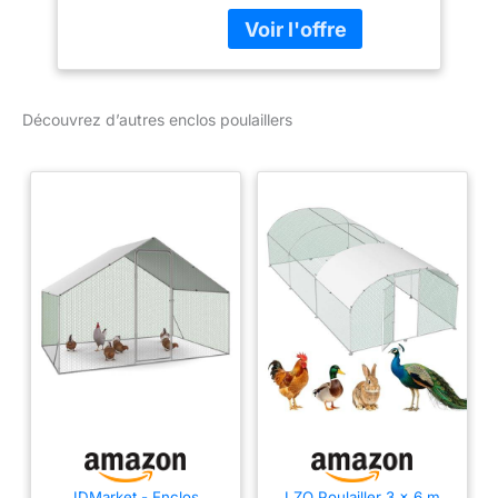
poule offre beaucoup
170H cm ; - Diamètre
d'espace pour que les
châssis tubulaire : 25
poules puissent se
mm
déplacer. Cet enclos
convient également aux
Découvrez d’autres enclos poulaillers
lapins, aux canards et
plus encore TOIT
OMBRAGÉ : Le toit
ombragé avec clips à
boutons à ressort aide
votre animal à rester au
frais dans la chaleur tout
en évitant la
déshydratation et en le
gardant à l'aise. La
couverture les protège
également en cas
d'averses de pluie. Il est
fabriqué à partir de tissu
Oxford spécialement
traité, résistant à l'eau et
aux UV, pour une
IDMarket - Enclos
LZQ Poulailler 3 x 6 m