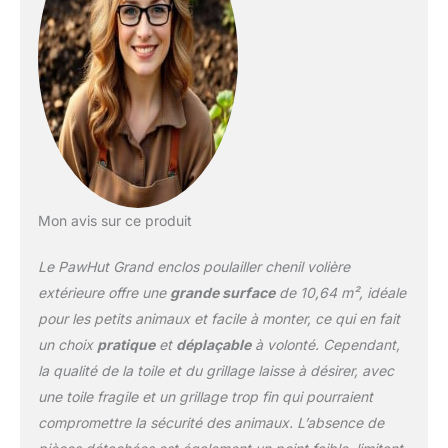
votre animal à rester au
frais dans la chaleur tout
en évitant la
déshydratation et en le
gardant à l'aise. La
couverture les protège
également en cas
d'averses de pluie. Il est
fabriqué à partir de tissu
Oxford spécialement
traité, résistant à l'eau et
Mon avis sur ce produit
aux UV, pour une
meilleure survie par
Le PawHut Grand enclos poulailler chenil volière
mauvais temps. Offrez à
extérieure offre une
grande surface
de 10,64 m², idéale
votre petit animal un
pour les petits animaux et facile à monter, ce qui en fait
espace plus chaleureux
un choix
pratique
et
déplaçable
à volonté. Cependant,
avec un endroit où rester
couvert PORTE
la qualité de la toile et du grillage laisse à désirer, avec
VEROUILLABLE : Profitez
une toile fragile et un grillage trop fin qui pourraient
d'un accès facile avec la
compromettre la sécurité des animaux. L’absence de
porte en acier galvanisé