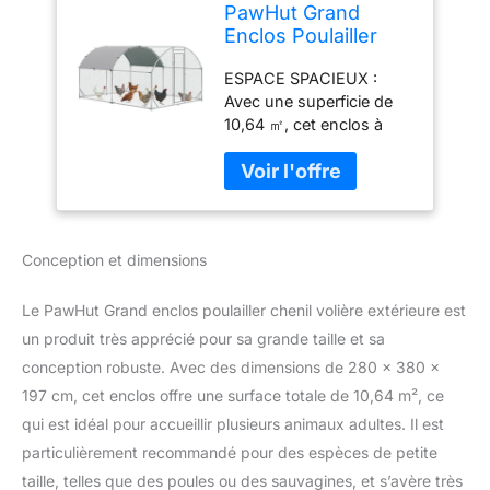
PawHut Grand
Enclos Poulailler
Extérieur 10,64 ㎡
ESPACE SPACIEUX :
2,8 x 3,8 x 1,97 m
Avec une superficie de
Argenté
10,64 ㎡, cet enclos à
poule offre beaucoup
d'espace pour que les
poules puissent se
déplacer. Cet enclos
convient également aux
Conception et dimensions
lapins, aux canards et
plus encore TOIT
OMBRAGÉ : Le toit
Le PawHut Grand enclos poulailler chenil volière extérieure est
ombragé avec clips à
un produit très apprécié pour sa grande taille et sa
boutons à ressort aide
conception robuste. Avec des dimensions de 280 x 380 x
votre animal à rester au
197 cm, cet enclos offre une surface totale de 10,64 m², ce
frais dans la chaleur tout
en évitant la
qui est idéal pour accueillir plusieurs animaux adultes. Il est
déshydratation et en le
particulièrement recommandé pour des espèces de petite
gardant à l'aise. La
taille, telles que des poules ou des sauvagines, et s’avère très