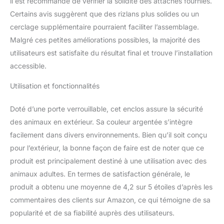
il est recommandé de vérifier la solidité des attaches fournies.
Contrairement au bois, la
Certains avis suggèrent que des rizlans plus solides ou un
paroi à maillons de
cerclage supplémentaire pourraient faciliter l’assemblage.
chaîne comporte des fils
d'acier et un cadre en
Malgré ces petites améliorations possibles, la majorité des
acier galvanisé robuste
utilisateurs est satisfaite du résultat final et trouve l’installation
résistant à l'usure et à la
accessible.
rouille. Le fil métallique
est traité par trempage
Utilisation et fonctionnalités
qui garantit une
protection contre les
Doté d’une porte verrouillable, cet enclos assure la sécurité
blessures INFORMATION
des animaux en extérieur. Sa couleur argentée s’intègre
DE L'ENCLOS POUR
POULES : Dim. totales :
facilement dans divers environnements. Bien qu’il soit conçu
2,8l x 3,8P x 1,97H m ; -
pour l’extérieur, la bonne façon de faire est de noter que ce
Hauteur avant-toi : 1,14
produit est principalement destiné à une utilisation avec des
m ; - Dim. porte : 50l x
animaux adultes. En termes de satisfaction générale, le
170H cm ; - Diamètre
châssis tubulaire : 25
produit a obtenu une moyenne de 4,2 sur 5 étoiles d’après les
mm
commentaires des clients sur Amazon, ce qui témoigne de sa
popularité et de sa fiabilité auprès des utilisateurs.