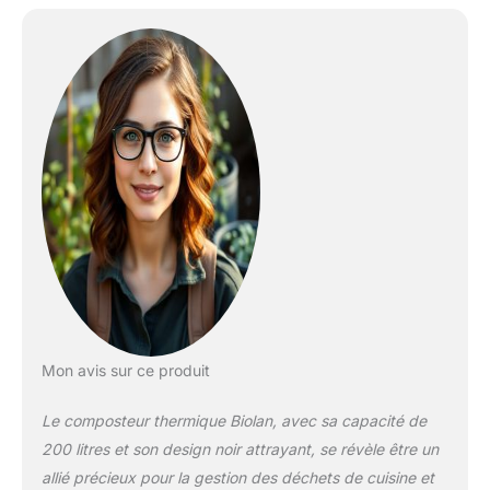
jardin et les déchets
biologiques des toilettes
sèches. Le composteur
thermique dispose d'un
corps isolé
thermiquement et d'un
couvercle. Le vidage est
très facile grâce à
l'ouverture prévue à cet
effet au fond. Le
matériau plastique dense
et durable empêche les
parasites de pénétrer.
Faire du compost à partir
de déchets biologiques
avec le composteur
Mon avis sur ce produit
domestique Biolan vous
fera économiser de
Le composteur thermique Biolan, avec sa capacité de
l'argent et protéger
l'environnement. Vous
200 litres et son design noir attrayant, se révèle être un
pouvez utiliser le
allié précieux pour la gestion des déchets de cuisine et