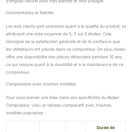
d’engrais naturel pour mes plantes et mon potager.
B08M46HXMY
améliorent les
Commentaires et fiabilité
performances.
Dimensions : capacité :
Les avis clients sont unanimes quant à la qualité du produit, lui
200 l, hauteur : 101 cm,
poids à vide : 22 kg
attribuant une note moyenne de 5, 0 sur 5 étoiles. Cela
témoigne de la satisfaction générale et de la confiance que
les utilisateurs ont placée dans ce composteur. De plus, biolan
offre une disponibilité des pièces détachées pendant 10 ans,
ce qui rassure quant à la durabilité et à la maintenance de ce
composteur.
Comparaison avec d’autres modèles
Pour vous donner une idée claire des spécificités du Biolan
Composteur, voici un tableau comparatif avec d’autres
modèles populaires :
Durée de