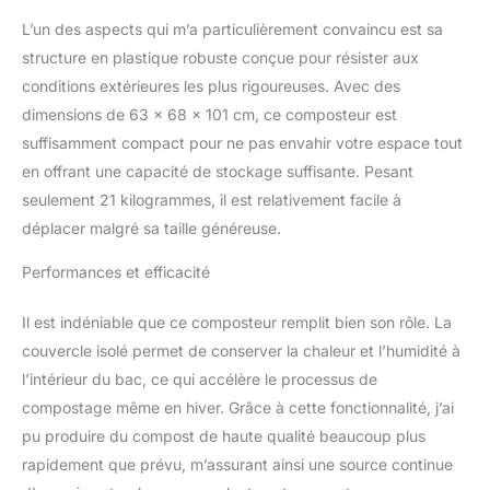
avec le composteur
L’un des aspects qui m’a particulièrement convaincu est sa
domestique Biolan vous
structure en plastique robuste conçue pour résister aux
fera économiser de
l'argent et protéger
conditions extérieures les plus rigoureuses. Avec des
l'environnement. Vous
dimensions de 63 x 68 x 101 cm, ce composteur est
pouvez utiliser le
suffisamment compact pour ne pas envahir votre espace tout
compost dans le jardin.
en offrant une capacité de stockage suffisante. Pesant
Ainsi, vos déchets n'ont
seulement 21 kilogrammes, il est relativement facile à
pas besoin d'être
transportés. Assurez-
déplacer malgré sa taille généreuse.
vous qu'il est bien aéré
et qu'il soit rempli
Performances et efficacité
régulièrement. Ensuite,
vous obtiendrez
Il est indéniable que ce composteur remplit bien son rôle. La
rapidement un compost
couvercle isolé permet de conserver la chaleur et l’humidité à
riche en abondance. Le
l’intérieur du bac, ce qui accélère le processus de
compost et le matériau
structuré Biolan pour
compostage même en hiver. Grâce à cette fonctionnalité, j’ai
toilettes sèches ou
pu produire du compost de haute qualité beaucoup plus
l'accélérateur de
rapidement que prévu, m’assurant ainsi une source continue
compost ASIN