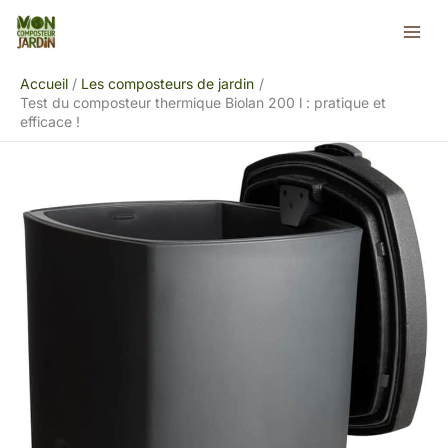
Aller
Rechercher
au
contenu
Accueil
Les composteurs de jardin
Test du composteur thermique Biolan 200 l : pratique et
efficace !