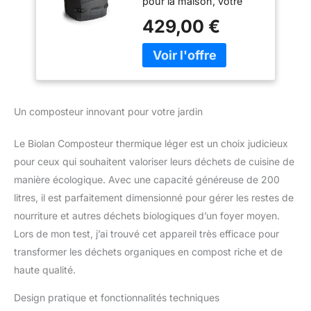
pour la maison, votre
compostables et
chalet ou le jardin. Pour
autres déchets
429,00 €
les restes alimentaires ou
biologiques - 200 l,
autres déchets de
noir
cuisine compostables. À
l'extérieur, il est
également parfait pour le
jardin et les déchets
Un composteur innovant pour votre jardin
biologiques des toilettes
sèches. Le composteur
Le Biolan Composteur thermique léger est un choix judicieux
thermique dispose d'un
corps isolé
pour ceux qui souhaitent valoriser leurs déchets de cuisine de
thermiquement et d'un
manière écologique. Avec une capacité généreuse de 200
couvercle. Le vidage est
litres, il est parfaitement dimensionné pour gérer les restes de
très facile grâce à
nourriture et autres déchets biologiques d’un foyer moyen.
l'ouverture prévue à cet
Lors de mon test, j’ai trouvé cet appareil très efficace pour
effet au fond. Le
matériau plastique dense
transformer les déchets organiques en compost riche et de
et durable empêche les
haute qualité.
parasites de pénétrer.
Faire du compost à partir
Design pratique et fonctionnalités techniques
de déchets biologiques