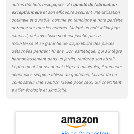
compost dans le jardin.
autres déchets biologiques. Sa
qualité de fabrication
Ainsi, vos déchets n'ont
exceptionnelle
et son efficacité assurent une utilisation
pas besoin d'être
transportés. Assurez-
optimale et durable, comme en témoigne la note parfaite
vous qu'il est bien aéré
obtenue sur tous les critères. Malgré un coût initial jugé
et qu'il soit rempli
excessif, cet investissement est justifié par sa
régulièrement. Ensuite,
robustesse et sa garantie de disponibilité des pièces
vous obtiendrez
rapidement un compost
détachées pendant 10 ans. Son esthétique, qui s’intègre
riche en abondance. Le
harmonieusement dans un jardin, renforce son attrait.
compost et le matériau
Légèrement imposant mais léger à manipuler, il demeure
structuré Biolan pour
néanmoins simple à utiliser au quotidien, faisant de ce
toilettes sèches ou
l'accélérateur de
composteur une solution idéale pour ceux qui cherchent
compost ASIN
à allier écologie et simplicité.
B08M46HXMY
améliorent les
performances.
Dimensions : capacité :
200 l, hauteur : 101 cm,
poids à vide : 22 kg
Biolan Composteur