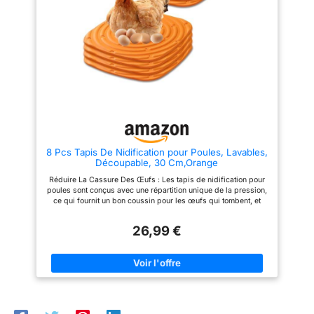
portes d'entrée du chalet : 28L x
possibilités de montage : que
28H cm - Dim. aires de jeux :
ce soit fixé au mur ou autonome
67L x 48l x 66H cm (gauche et
dans la cour, le nichoir peut être
droit) - Dim. pondoir : 61L x 31l
installé de manière flexible. La
x 35H cm
construction robuste en
polypropylène durable garantit
une utilisation stable et sûre
même en cas d'utilisation
fréquente. Ventilation et hygiène
: plusieurs trous d'aération et la
conception ouverte assurent une
circulation d'air optimale,
minimisant l'humidité et les
odeurs. Cette caractéristique
8 Pcs Tapis De Nidification pour Poules, Lavables,
contribue à un environnement
Découpable, 30 Cm,Orange
de nids sain et sec qui profite à
la santé des animaux. Confort
Réduire La Cassure Des Œufs : Les tapis de nidification pour
de nettoyage : les surfaces
poules sont conçus avec une répartition unique de la pression,
lisses et la conception amovible
ce qui fournit un bon coussin pour les œufs qui tombent, et
permettent un nettoyage facile
aide à empêcher les œufs de glisser et de se briser Lavage :
et rapide avec de l'eau ou un
Les tapis de nidification pour poules sont dotés de trous de
chiffon humide. Cette
26,99 €
filtration, il suffit de les rincer à l'eau et de prendre un chiffon
caractéristique aide les
pour sécher les taches d'eau, il n'est pas nécessaire de les
propriétaires de poules à
changer fréquemment, ils sont réutilisables. Gardez votre
garder leur environnement
poulailler sec et ordonné, fournissant un environnement plus
propre et hygiénique.
hygiénique pour vos poules et vos œufs Matériau Durable : Le
tapis pour nichoir à poules est fabriqué en éponge douce et
respirante, qui est confortable au toucher et ne raye pas
facilement vos poules et vos œufs. La conception des trous