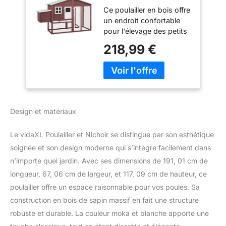
et Blanc Bois de
Ce poulailler en bois offre
Sapin Massif
un endroit confortable
pour l'élevage des petits
animaux, en particulier
218,99 €
les poulets pour se
détendre.La cage à
poulet dispose d’un
design complet avec une
maison, un nichoir et une
très grande piste avec
Design et matériaux
grillage en acier galvanisé
pour garder un œil sur
Le vidaXL Poulailler et Nichoir se distingue par son esthétique
votre volaille Elle assure
également votre
soignée et son design moderne qui s’intègre facilement dans
surveillance des poulets
n’importe quel jardin. Avec ses dimensions de 191, 01 cm de
et leur permet d’obtenir
longueur, 67, 06 cm de largeur, et 117, 09 cm de hauteur, ce
assez d’air frais Le
poulailler offre un espace raisonnable pour vos poules. Sa
poulailler est construit en
construction en bois de sapin massif en fait une structure
bois de sapin massif, ce
qui le rend durable De
robuste et durable. La couleur moka et blanche apporte une
plus, le toit inclinable est