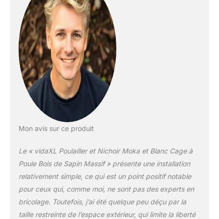
également votre
surveillance des poulets
et leur permet d’obtenir
assez d’air frais Le
poulailler est construit en
bois de sapin massif, ce
qui le rend durable De
plus, le toit inclinable est
recouvert de tissu
résistant à l’eau et
empêche la pluie de
pénétrer La cage offre la
Mon avis sur ce produit
zone de couchage
parfaite
Le « vidaXL Poulailler et Nichoir Moka et Blanc Cage à
Poule Bois de Sapin Massif » présente une installation
relativement simple, ce qui est un point positif notable
pour ceux qui, comme moi, ne sont pas des experts en
bricolage. Toutefois, j’ai été quelque peu déçu par la
taille restreinte de l’espace extérieur, qui limite la liberté