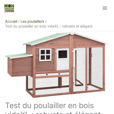
Aller
Rechercher
au
contenu
Accueil
Les poulaillers
Test du poulailler en bois vidaXL : robuste et élégant
Test du poulailler en bois