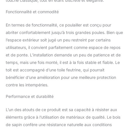
touche classique, tout en étant discrète et élégante.
recouvert de tissu
résistant à l’eau et
Fonctionnalité et commodité
empêche la pluie de
pénétrer La cage offre la
En termes de fonctionnalité, ce poulailler est conçu pour
zone de couchage
abriter confortablement jusqu’à trois grandes poules. Bien que
parfaite
l’espace extérieur soit jugé un peu restreint par certains
utilisateurs, il convient parfaitement comme espace de repos
et de ponte. L’installation demande un peu de patience et de
temps, mais une fois monté, il est à la fois stable et fiable. Le
toit est accompagné d’une toile feutrine, qui pourrait
bénéficier d’une amélioration pour une meilleure protection
contre les intempéries.
Performance et durabilité
L’un des atouts de ce produit est sa capacité à résister aux
éléments grâce à l’utilisation de matériaux de qualité. Le bois
de sapin confère une résistance naturelle aux conditions