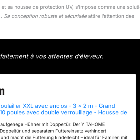
x et sa housse de protection UV, s’impose comme une solut
x.
Sa conception robuste et sécurisée
attire l’attention des
aitement à vos attentes d’éleveur.
lailler XXL avec enclos - 3 x 2 m - Grand
10 poules avec double verrouillage - Housse de
V imperméable et toit pointu pour poules, lapins
ilaufgehege Hühner mit Doppeltür: Der YITAHOME
imaux (3 x 4 x
 Doppeltür und separatem Futtereinsatz verhindert
und macht die Fütterung kinderleicht – ideal für Familien mit