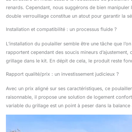
widrigen Wette
renards. Cependant, nous suggérons de bien manipuler le g
zudem übermäßi
Umgebungstempe
double verrouillage constitue un atout pour garantir la s
Mehr Platz für 
(300x400x200 c
Installation et compatibilité : un processus fluide ?
oder Hunden au
überzeugt Tierha
L’installation du poulailler semble être une tâche que l’on 
rapportent cependant des soucis mineurs d’ajustement, 
grillage dans le kit. En dépit de cela, le produit reste fo
Rapport qualité/prix : un investissement judicieux ?
Avec un prix aligné sur ses caractéristiques, ce poulaill
raisonnable, il propose une solution de logement confo
variable du grillage est un point à peser dans la balance