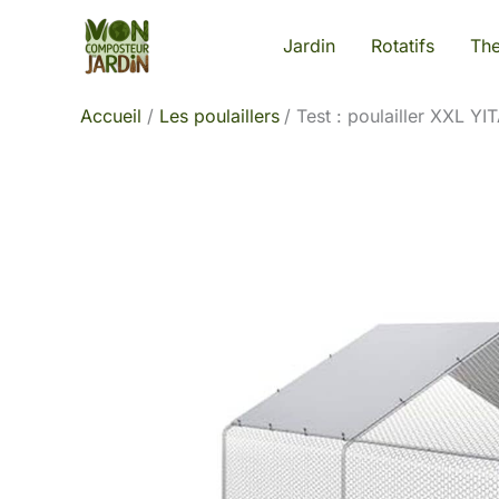
Aller
Jardin
Rotatifs
Th
au
contenu
Accueil
Les poulaillers
Test : poulailler XXL Y