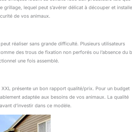
rbedingungen. Das Sonnenschutzpaneele-Design verhindert
rillage, lequel peut s’avérer délicat à découper et installe
ge Sonneneinstrahlung und hält eine angenehme
ratur aufrecht. Geräumiges & Vielseitiges Freigehege:
écurité de vos animaux.
glückliche Tiere! Unser großzügiges Freigehege
m) bietet Hühnern, Enten, Kaninchen und sogar Katzen
sreichend Bewegungsfreiheit. Das beliebte Allround-Gehege
lter durch seine vielseitige Nutzbarkeit.
peut réaliser sans grande difficulté. Plusieurs utilisateurs
comme des trous de fixation non perforés ou l’absence du 
nctionnel une fois assemblé.
er XXL présente un bon rapport qualité/prix. Pour un budget
rtablement adaptée aux besoins de vos animaux. La qualité
 avant d’investir dans ce modèle.