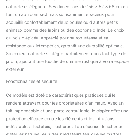
sont équipées des
naturelle et élégante. Ses dimensions de 156 x 52 x 68 cm en
fermetures et loquets
font un abri compact mais suffisamment spacieux pour
verrouillables. Vous
accueillir confortablement deux poules ou d’autres petits
n'avez plus à vous
animaux comme des lapins ou des cochons d’Inde. Le choix
soucier de la sécurité de
vos poules 【Poulailler
du bois d’épicéa, apprécié pour sa robustesse et sa
en bois confortable】: Ce
résistance aux intempéries, garantit une durabilité optimale.
qui permet à deux poules
Sa couleur naturelle s’intègre parfaitement dans tout type de
de dormir sans aucun
jardin, ajoutant une touche de charme rustique à votre espace
souci. Le toit en bois est
recouvert de bitume pour
extérieur.
protéger les poules de la
pluie
Fonctionnalités et sécurité
【Caractéristiques】:
156x52x68cm, taille
Ce modèle est doté de caractéristiques pratiques qui le
parfaite pour 2 poules
rendent attrayant pour les propriétaires d’animaux. Avec un
naines, lapins ou
toit imperméable et une porte verrouillable, le clapier offre une
cochons d’inde;
protection efficace contre les éléments et les intrusions
17.2kg.Produit non
assemblé – La notice
indésirables. Toutefois, il est crucial de sécuriser le sol pour
d'assemblage est fournie
éviter les risques liés à des prédateurs tels que les martres,