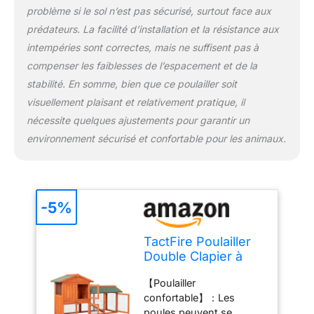
assemblé – La notice
problème si le sol n’est pas sécurisé, surtout face aux
d'assemblage est fournie
prédateurs. La facilité d’installation et la résistance aux
【Poulailler en bois
intempéries sont correctes, mais ne suffisent pas à
Pratique】 : L'étage
compenser les faiblesses de l’espacement et de la
supérieur est accessible
par une rampe qui
stabilité. En somme, bien que ce poulailler soit
connecte l’espace
visuellement plaisant et relativement pratique, il
d’activité et l’espace de
nécessite quelques ajustements pour garantir un
sommeil. De plus, le tiroir
environnement sécurisé et confortable pour les animaux.
à déjections amovible en
métal galvanisé facilite
l’entretien quotidien
-5%
TactFire Poulailler
Double Clapier à
Lapin, Poulailler en
【Poulailler
Bois avec Pondoir
confortable】：Les
et Perchoir
poules peuvent se