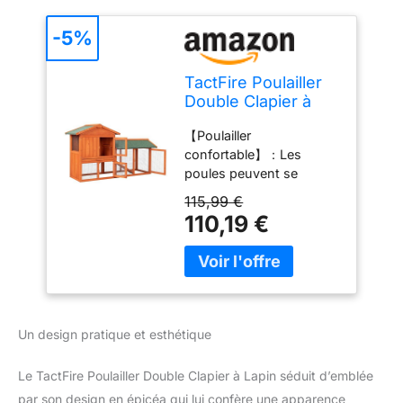
-5%
TactFire Poulailler
Double Clapier à
Lapin, Poulailler en
【Poulailler
Bois avec Pondoir
confortable】：Les
et Perchoir
poules peuvent se
Accueillant 2
déplacer librement tout
Poules, L156 x W52
115,99 €
en restant dans le
x H68 cm, avec Un
110,19 €
poulailler. Dans l'espace
Toit Imperméable et
en haut, ils peuvent
Porte verrouillable
dormir paisiblement ou
faire leurs besoins. Dans
l'espace arrière, les
poules peuvent y pondre
Un design pratique et esthétique
des œufs tranquillement
【Poulailler en bois
Le TactFire Poulailler Double Clapier à Lapin séduit d’emblée
sécurisé】: Toutes les
par son design en épicéa qui lui confère une apparence
portes de notre poulailler