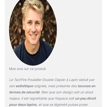
【Poulailler en bois
sécurisé】: Toutes les
portes de notre poulailler
sont équipées des
fermetures et loquets
verrouillables. Vous
n'avez plus à vous
soucier de la sécurité de
vos poules 【Poulailler
en bois confortable】: Ce
qui permet à deux poules
de dormir sans aucun
souci. Le toit en bois est
recouvert de bitume pour
Mon avis sur ce produit
protéger les poules de la
pluie
Le TactFire Poulailler Double Clapier à Lapin séduit par
【Caractéristiques】:
156x52x68cm, taille
son
esthétique
soignée, mais présente des
lacunes en
parfaite pour 2 poules
termes de sécurité
. Bien que son design soit un atout
naines, lapins ou
majeur, il est regrettable que l’espace soit
un peu étroit
cochons d’inde;
pour deux lapins
, et que sa légèreté puisse poser
17.2kg.Produit non