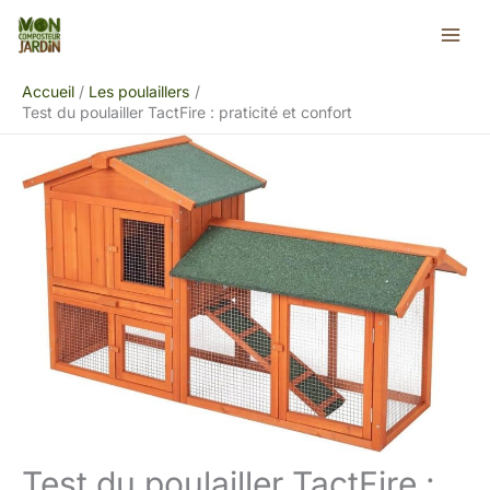
Aller
Rechercher
au
contenu
Accueil
Les poulaillers
Test du poulailler TactFire : praticité et confort
Test du poulailler TactFire :