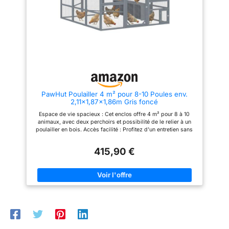
l’entretien quotidien
PawHut Poulailler 4 m² pour 8-10 Poules env.
2,11x1,87x1,86m Gris foncé
Espace de vie spacieux : Cet enclos offre 4 m² pour 8 à 10
animaux, avec deux perchoirs et possibilité de le relier à un
poulailler en bois. Accès facilité : Profitez d’un entretien sans
stress grâce à ce poulailler accessible à pied, d’une hauteur
de 185,5 cm et muni d’une porte large de 54 x 153 cm, rendant
415,90 €
l’alimentation, l’abreuvement et le nettoyage quotidiens
agréables et simples. Protection toutes saisons : Structure en
bois de sapin massif, grillage galvanisé, portes verrouillables
et housse Oxford protègent vos animaux du soleil, de la pluie
et des prédateurs toute l’année. Plaisir de récolter les œufs :
Profitez de ramasser des œufs frais grâce aux quatre
compartiments individuels, conçus pour confidentialité et
accès extérieur, créant de beaux moments familiaux.
Compatible porte automatique : La petite porte d’accès
s’adapte à une porte automatique (non incluse), permettant une