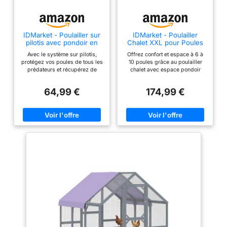
souci. Le toit en bois est
recouvert de bitume pour
protéger les poules de la
IDMarket - Poulailler sur
IDMarket - Poulailler
pluie
pilotis avec pondoir en
Chalet XXL pour Poules
【Caractéristiques】:
Bois
avec pondoir en Bois
Avec le système sur pilotis,
Offrez confort et espace à 6 à
156x52x68cm, taille
protégez vos poules de tous les
10 poules grâce au poulailler
parfaite pour 2 poules
prédateurs et récupérez de
chalet avec espace pondoir
bons œufs ! Accès et nettoyage
inclus ! Pratique et ultra-équipé,
naines, lapins ou
facilités grâce à la porte, le toit
il est composé d'ouvertures qui
64,99 €
174,99 €
cochons d’inde;
relevable et le tiroir à déjections
permettent à vos poules d'aller
La maisonnette, le pondoir et les
et venir Sécurisé, la porte
17.2kg.Produit non
portes à loquet assurent la
d'entrée et l'ouverture latérale
assemblé – La notice
sécurité et le confort de vos
ferment à l'aide de loquets en
d'assemblage est fournie
poules ! Cet abri chaleureux
bois Conçu avec un large
surélevé est idéal pour vos
pondoir séparé en 3
【Poulailler en bois
poules : elles se sentiront en
compartiments - Tiroir à
Pratique】 : L'étage
parfaite sécurité ! Dimensions
déjections en zinc Dimensions
globales : L. 99 x l. 55 x H. 66
globales : L. 133 x l. 131 x H. 118
supérieur est accessible
cm - Bois de pin canadien et
cm - Matériaux bois et
par une rampe qui
contreplaqué
contreplaqué
connecte l’espace
d’activité et l’espace de
sommeil. De plus, le tiroir
à déjections amovible en
métal galvanisé facilite