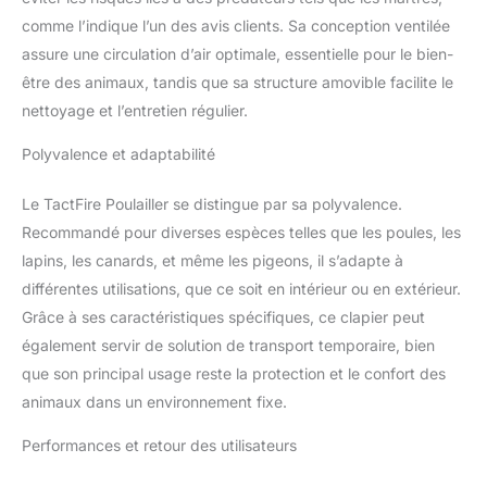
【Poulailler en bois
comme l’indique l’un des avis clients. Sa conception ventilée
Pratique】 : L'étage
assure une circulation d’air optimale, essentielle pour le bien-
supérieur est accessible
par une rampe qui
être des animaux, tandis que sa structure amovible facilite le
connecte l’espace
nettoyage et l’entretien régulier.
d’activité et l’espace de
sommeil. De plus, le tiroir
Polyvalence et adaptabilité
à déjections amovible en
métal galvanisé facilite
Le TactFire Poulailler se distingue par sa polyvalence.
l’entretien quotidien
Recommandé pour diverses espèces telles que les poules, les
lapins, les canards, et même les pigeons, il s’adapte à
différentes utilisations, que ce soit en intérieur ou en extérieur.
Grâce à ses caractéristiques spécifiques, ce clapier peut
également servir de solution de transport temporaire, bien
que son principal usage reste la protection et le confort des
animaux dans un environnement fixe.
Performances et retour des utilisateurs