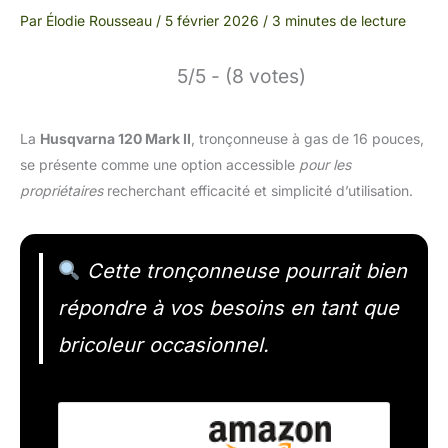
Par
Élodie Rousseau
/
5 février 2026
/
3 minutes de lecture
5/5 - (8 votes)
La
Husqvarna 120 Mark II
, tronçonneuse à gas de 16 pouces,
se présente comme une option accessible
pour les
propriétaires
recherchant efficacité et simplicité d’utilisation.
Cette tronçonneuse pourrait bien
répondre à vos besoins en tant que
bricoleur occasionnel.