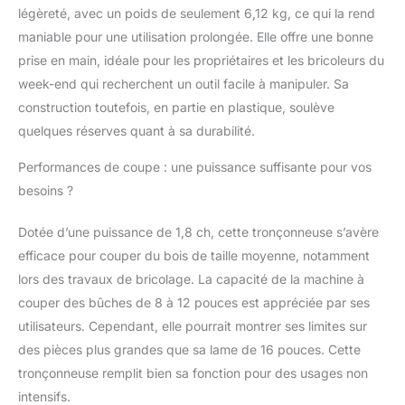
légèreté, avec un poids de seulement 6,12 kg, ce qui la rend
simple permettant des
ajustements rapides
maniable pour une utilisation prolongée. Elle offre une bonne
pendant le travail.
prise en main, idéale pour les propriétaires et les bricoleurs du
Tronçonneuse
week-end qui recherchent un outil facile à manipuler. Sa
compacte et légère
construction toutefois, en partie en plastique, soulève
conçue pour démarrer
facilement
quelques réserves quant à sa durabilité.
Caractéristiques de
Performances de coupe : une puissance suffisante pour vos
sécurité à faible retour,
y compris la sécurité
besoins ?
intégrée, réduit le
risque pendant le
Dotée d’une puissance de 1,8 ch, cette tronçonneuse s’avère
fonctionnement. L'huile
efficace pour couper du bois de taille moyenne, notamment
automatique fournit un
lors des travaux de bricolage. La capacité de la machine à
approvisionnement
stable de lubrification
couper des bûches de 8 à 12 pouces est appréciée par ses
de chaîne pour une
utilisateurs. Cependant, elle pourrait montrer ses limites sur
utilisation sûre et
des pièces plus grandes que sa lame de 16 pouces. Cette
efficace. Le système de
tronçonneuse remplit bien sa fonction pour des usages non
nettoyage d'air à
injection d'air élimine
intensifs.