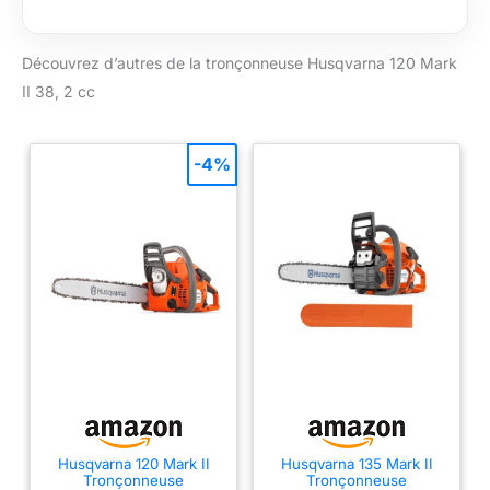
carburant et les
émissions d'essence.
Découvrez d’autres de la tronçonneuse Husqvarna 120 Mark
Le système anti-
vibration LowVib
II 38, 2 cc
réduit les niveaux de
vibration pour
l'opérateur. Système
-4%
de tension simple
permettant des
ajustements rapides
pendant le travail.
Tronçonneuse
compacte et légère
conçue pour
démarrer facilement
Caractéristiques de
sécurité à faible
retour, y compris la
sécurité intégrée,
réduit le risque
Husqvarna 120 Mark II
Husqvarna 135 Mark II
pendant le
Tronçonneuse
Tronçonneuse