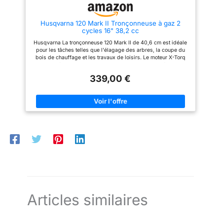
saisonnier, sans poids ni
complexité excessifs.
Husqvarna 120 Mark II Tronçonneuse à gaz 2
cycles 16" 38,2 cc
Husqvarna La tronçonneuse 120 Mark II de 40,6 cm est idéale
pour les tâches telles que l'élagage des arbres, la coupe du
bois de chauffage et les travaux de loisirs. Le moteur X-Torq
de 38 cc réduit la consommation de carburant et les émissions
d'essence. Le système anti-vibration LowVib réduit les niveaux
339,00 €
de vibration pour l'opérateur. Système de tension simple
permettant des ajustements rapides pendant le travail.
Tronçonneuse compacte et légère conçue pour démarrer
facilement Caractéristiques de sécurité à faible retour, y
compris la sécurité intégrée, réduit le risque pendant le
fonctionnement. L'huile automatique fournit un
approvisionnement stable de lubrification de chaîne pour une
utilisation sûre et efficace. Le système de nettoyage d'air à
injection d'air élimine les plus grosses particules de poussière
et de débris avant d'atteindre le filtre à air, améliorant la durée
de vie du moteur.
Articles similaires