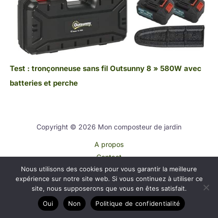
Test : tronçonneuse sans fil Outsunny 8 » 580W avec
batteries et perche
Copyright © 2026 Mon composteur de jardin
A propos
Contact
Nous utilisons des cookies pour vous garantir la meilleure
Plan du site
expérience sur notre site web. Si vous continuez à utiliser ce
Mentions légales
site, nous supposerons que vous en êtes satisfait.
Politique de confidentialité
Oui
Non
Politique de confidentialité