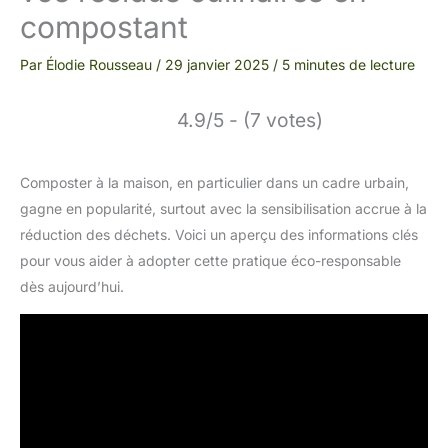
compostant
Par
Élodie Rousseau
/
29 janvier 2025
/
5 minutes de lecture
4.9/5 - (7 votes)
Composter à la maison, en particulier dans un cadre urbain,
gagne en popularité, surtout avec la sensibilisation accrue à la
réduction des déchets. Voici un aperçu des informations clés
pour vous aider à adopter cette pratique éco-responsable
dès aujourd’hui.