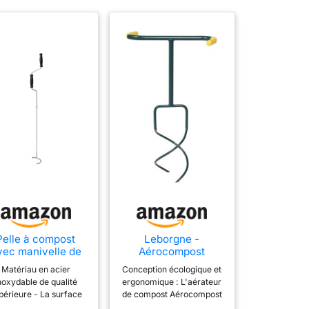
Pelle à compost
Leborgne -
vec manivelle de
Aérocompost
mpost et outil de
Naturovert -
Matériau en acier
Conception écologique et
mélange pour
Aérateur de
noxydable de qualité
ergonomique : L'aérateur
conteneurs à
Compost Écologique
périeure - La surface
de compost Aérocompost
mpost extérieurs,
et Ergonomique -
t lisse et sans bavure.
Naturovert de Leborgne