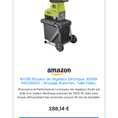
tr/min. Les déchets sont
déplacer sans forcer dans
écrasés au moyen de lames
l'herbe. Cubique, rangez et
tranchantes, qui sont placées
transportez-le facilement
dans un volant inertie. Ces
Efficace, silencieux et sécurisé :
résidus sont donc très utiles
moteur puissant (2500W) pour
pour le paillage, car il ne se
le broyage des branches
décompose que très lentement.
jusqu'à Ø 45mm doté d'1
UTILISATION SIMPLE : La
disjoncteur thermique qui évite
trémie assure un remplissage
la surchauffe. Couteaux affûtés
facile et un travail sans stress.
des 2 côtés (donc réversibles)
Grâce aux roues et sa
pour une durée d'utilisation 2
construction légère de
fois supérieure Contenu du
seulement 8,4 kg, ce broyeur
paquet : 1 broyeur de végétaux
est facile à transporter.
à fil 220V 2500W, 1 bac de
EFFICACE : Un broyeur à
récupération 40L, 1 poussoir, 1
couteaux est particulièrement
poignée, 1 châssis avec 2
efficace lorsque vous broyez
roulettes. Les couteaux
des parties de végétaux mous.
garantissent un débit de
Il s'agit ainsi surtout d'herbes,
120kg/h. Le poids est de 13,4kg
des branches de buissons et
3 ans de garantie sur les outils
RYOBI Broyeur de Végétaux Électrique 3000W
des arbustes. Vous pouvez
de bricolage et de jardinage :
RSH3045U – Broyage Branches, Taille Haies,
ainsi en recouvrir vos plantes et
nos outils sont conçus pour
Déchets Jardin, Paillage Compost – Bac 55L,
vaincre les mauvaises herbes.
durer, notre garantie aussi. Tous
[Puissance et Performance] Le broyeur de végétaux Ryobi est
Coupe 45 mm
AVANTAGE : Dans des
nos outils et batteries sont
doté d’un moteur électrique puissant de 3000 W, idéal pour
conditions normales
garantis 2 ans et, si le
broyer efficacement des branches jusqu’à 45 mm de diamètre.
d'utilisation, ce broyeur
consommateur enregistre le
Sa conception à cylindre de coupe permet de traiter jusqu’à
polyvalent coupe en un rien de
produit dans les 30 jours
200 kg/h, rendant ce broyeur parfait pour les travaux de
temps vos branches jusqu'à 45
suivant l'achat, 3 ans
288,14 €
jardinage intensifs. Malgré sa grande puissance, l’appareil est
mm de diamètre grâce à sa
silencieux, offrant un confort d’utilisation optimal. [Entrainement
puissance nominale de 2400 W.
Automatique des Branches] L’appareil est équipé d’un système